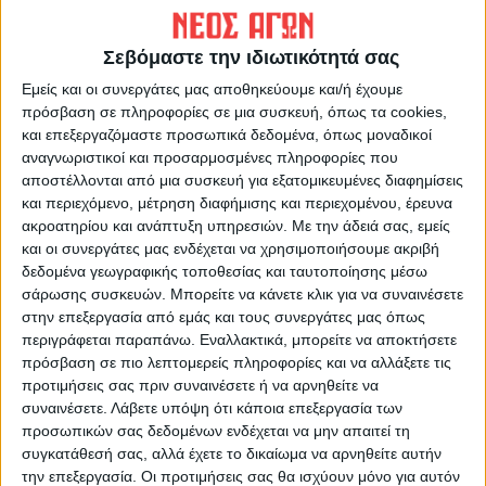
Σεβόμαστε την ιδιωτικότητά σας
Εμείς και οι συνεργάτες μας αποθηκεύουμε και/ή έχουμε
πρόσβαση σε πληροφορίες σε μια συσκευή, όπως τα cookies,
και επεξεργαζόμαστε προσωπικά δεδομένα, όπως μοναδικοί
αναγνωριστικοί και προσαρμοσμένες πληροφορίες που
ΝΕΟΣ ΑΓΩΝ
αποστέλλονται από μια συσκευή για εξατομικευμένες διαφημίσεις
https://neosagon.gr
και περιεχόμενο, μέτρηση διαφήμισης και περιεχομένου, έρευνα
ακροατηρίου και ανάπτυξη υπηρεσιών.
Με την άδειά σας, εμείς
Η Αρχαιότερη Καθημερινή Πρωινή Εφημερίδα της Καρδίτσας
και οι συνεργάτες μας ενδέχεται να χρησιμοποιήσουμε ακριβή
δεδομένα γεωγραφικής τοποθεσίας και ταυτοποίησης μέσω
σάρωσης συσκευών. Μπορείτε να κάνετε κλικ για να συναινέσετε
στην επεξεργασία από εμάς και τους συνεργάτες μας όπως
περιγράφεται παραπάνω. Εναλλακτικά, μπορείτε να αποκτήσετε
πρόσβαση σε πιο λεπτομερείς πληροφορίες και να αλλάξετε τις
ΠΑΡΟΜΟΙΑ ΑΡΘΡΑ
προτιμήσεις σας πριν συναινέσετε ή να αρνηθείτε να
συναινέσετε.
Λάβετε υπόψη ότι κάποια επεξεργασία των
προσωπικών σας δεδομένων ενδέχεται να μην απαιτεί τη
συγκατάθεσή σας, αλλά έχετε το δικαίωμα να αρνηθείτε αυτήν
την επεξεργασία. Οι προτιμήσεις σας θα ισχύουν μόνο για αυτόν