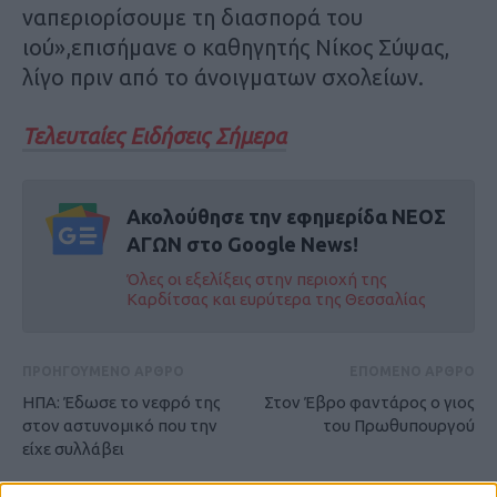
ναπεριορίσουμε τη διασπορά του
ιού»,επισήμανε ο καθηγητής Νίκος Σύψας,
λίγο πριν από το άνοιγματων σχολείων.
Τελευταίες Ειδήσεις Σήμερα
Ακολούθησε την εφημερίδα ΝΕΟΣ
ΑΓΩΝ στο Google News!
Όλες οι εξελίξεις στην περιοχή της
Καρδίτσας και ευρύτερα της Θεσσαλίας
ΠΡΟΗΓΟΥΜΕΝΟ ΑΡΘΡΟ
ΕΠΟΜΕΝΟ ΑΡΘΡΟ
ΗΠΑ: Έδωσε το νεφρό της
Στον Έβρο φαντάρος ο γιος
στον αστυνομικό που την
του Πρωθυπουργού
είχε συλλάβει