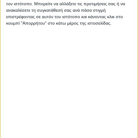
τον ιστότοπο. Μπορείτε να αλλάξετε τις προτιμήσεις σας ή να
ανακαλέσετε τη συγκατάθεσή σας ανά πάσα στιγμή
επιστρέφοντας σε αυτόν τον ιστότοπο και κάνοντας κλικ στο
κουμπί "Απορρήτου" στο κάτω μέρος της ιστοσελίδας.
ΓΝΩΜΕΣ & ΣΧΟΛΙΑ
Ουραγός των εξαγωγών ο Ν. Καρδίτσας:
ίσως διαφέρει η ακριβής εικόνα, δίχως να
αλλάζει η ουσία