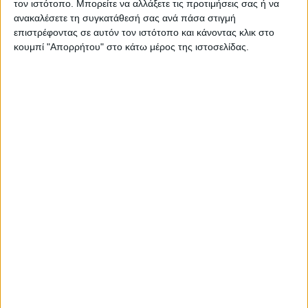
τον ιστότοπο. Μπορείτε να αλλάξετε τις προτιμήσεις σας ή να
ανακαλέσετε τη συγκατάθεσή σας ανά πάσα στιγμή
επιστρέφοντας σε αυτόν τον ιστότοπο και κάνοντας κλικ στο
κουμπί "Απορρήτου" στο κάτω μέρος της ιστοσελίδας.
ΚΑΡΔΙΤΣΑ
Τη ρυθμιστική θήρας για τη νέα κυνηγετική
περίοδο εξέδωσε το Δασαρχείο
Καρδίτσας