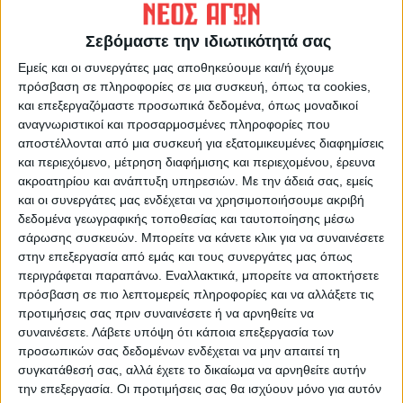
Σεβόμαστε την ιδιωτικότητά σας
Εμείς και οι συνεργάτες μας αποθηκεύουμε και/ή έχουμε
πρόσβαση σε πληροφορίες σε μια συσκευή, όπως τα cookies,
και επεξεργαζόμαστε προσωπικά δεδομένα, όπως μοναδικοί
ΝΕΟΣ ΑΓΩΝ
αναγνωριστικοί και προσαρμοσμένες πληροφορίες που
αποστέλλονται από μια συσκευή για εξατομικευμένες διαφημίσεις
https://neosagon.gr
και περιεχόμενο, μέτρηση διαφήμισης και περιεχομένου, έρευνα
Η Αρχαιότερη Καθημερινή Πρωινή Εφημερίδα της Καρδίτσας
ακροατηρίου και ανάπτυξη υπηρεσιών.
Με την άδειά σας, εμείς
και οι συνεργάτες μας ενδέχεται να χρησιμοποιήσουμε ακριβή
δεδομένα γεωγραφικής τοποθεσίας και ταυτοποίησης μέσω
σάρωσης συσκευών. Μπορείτε να κάνετε κλικ για να συναινέσετε
στην επεξεργασία από εμάς και τους συνεργάτες μας όπως
περιγράφεται παραπάνω. Εναλλακτικά, μπορείτε να αποκτήσετε
ΠΑΡΟΜΟΙΑ ΑΡΘΡΑ
πρόσβαση σε πιο λεπτομερείς πληροφορίες και να αλλάξετε τις
προτιμήσεις σας πριν συναινέσετε ή να αρνηθείτε να
συναινέσετε.
Λάβετε υπόψη ότι κάποια επεξεργασία των
προσωπικών σας δεδομένων ενδέχεται να μην απαιτεί τη
συγκατάθεσή σας, αλλά έχετε το δικαίωμα να αρνηθείτε αυτήν
την επεξεργασία. Οι προτιμήσεις σας θα ισχύουν μόνο για αυτόν