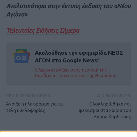
Αναλυτικότερα στην έντυπη έκδοση του «Νέου
Αγώνα»
Τελευταίες Ειδήσεις Σήμερα
Ακολούθησε την εφημερίδα ΝΕΟΣ
ΑΓΩΝ στο Google News!
Όλες οι εξελίξεις στην περιοχή της
Καρδίτσας και ευρύτερα της Θεσσαλίας
ΠΡΟΗΓΟΥΜΕΝΟ ΑΡΘΡΟ
ΕΠΟΜΕΝΟ ΑΡΘΡΟ
Άνοιξε η πλατφόρμα για τα
Ολοκληρώθηκαν οι
τέλη κυκλοφορίας
ψεκασμοί στα χωριά του
Δήμου Καρδίτσας