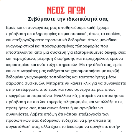
Σεβόμαστε την ιδιωτικότητά σας
ΝΕΟΣ ΑΓΩΝ
Εμείς και οι συνεργάτες μας αποθηκεύουμε και/ή έχουμε
https://neosagon.gr
πρόσβαση σε πληροφορίες σε μια συσκευή, όπως τα cookies,
και επεξεργαζόμαστε προσωπικά δεδομένα, όπως μοναδικοί
Η Αρχαιότερη Καθημερινή Πρωινή Εφημερίδα της Καρδίτσας
αναγνωριστικοί και προσαρμοσμένες πληροφορίες που
αποστέλλονται από μια συσκευή για εξατομικευμένες διαφημίσεις
και περιεχόμενο, μέτρηση διαφήμισης και περιεχομένου, έρευνα
ακροατηρίου και ανάπτυξη υπηρεσιών.
Με την άδειά σας, εμείς
και οι συνεργάτες μας ενδέχεται να χρησιμοποιήσουμε ακριβή
δεδομένα γεωγραφικής τοποθεσίας και ταυτοποίησης μέσω
ΠΑΡΟΜΟΙΑ ΑΡΘΡΑ
σάρωσης συσκευών. Μπορείτε να κάνετε κλικ για να συναινέσετε
στην επεξεργασία από εμάς και τους συνεργάτες μας όπως
περιγράφεται παραπάνω. Εναλλακτικά, μπορείτε να αποκτήσετε
πρόσβαση σε πιο λεπτομερείς πληροφορίες και να αλλάξετε τις
προτιμήσεις σας πριν συναινέσετε ή να αρνηθείτε να
συναινέσετε.
Λάβετε υπόψη ότι κάποια επεξεργασία των
προσωπικών σας δεδομένων ενδέχεται να μην απαιτεί τη
συγκατάθεσή σας, αλλά έχετε το δικαίωμα να αρνηθείτε αυτήν