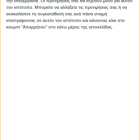
την επεξεργασία. Οι προτιμήσεις σας θα ισχύουν μόνο για αυτόν
τον ιστότοπο. Μπορείτε να αλλάξετε τις προτιμήσεις σας ή να
ανακαλέσετε τη συγκατάθεσή σας ανά πάσα στιγμή
επιστρέφοντας σε αυτόν τον ιστότοπο και κάνοντας κλικ στο
κουμπί "Απορρήτου" στο κάτω μέρος της ιστοσελίδας.
ΑΓΡΟΤΙΚΑ
Δηλώσεις ΟΣΔΕ: Τα δικαιολογητικά, οι
έλεγχοι και οι κυρώσεις που πρέπει να
γνωρίζουν οι παραγωγοί