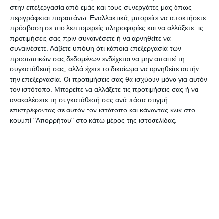
στην επεξεργασία από εμάς και τους συνεργάτες μας όπως
περιγράφεται παραπάνω. Εναλλακτικά, μπορείτε να αποκτήσετε
πρόσβαση σε πιο λεπτομερείς πληροφορίες και να αλλάξετε τις
προτιμήσεις σας πριν συναινέσετε ή να αρνηθείτε να
συναινέσετε.
Λάβετε υπόψη ότι κάποια επεξεργασία των
προσωπικών σας δεδομένων ενδέχεται να μην απαιτεί τη
συγκατάθεσή σας, αλλά έχετε το δικαίωμα να αρνηθείτε αυτήν
Τελευταίες Ειδήσεις Σήμερα
την επεξεργασία. Οι προτιμήσεις σας θα ισχύουν μόνο για αυτόν
τον ιστότοπο. Μπορείτε να αλλάξετε τις προτιμήσεις σας ή να
ανακαλέσετε τη συγκατάθεσή σας ανά πάσα στιγμή
επιστρέφοντας σε αυτόν τον ιστότοπο και κάνοντας κλικ στο
Ακολούθησε την εφημερίδα ΝΕΟΣ
κουμπί "Απορρήτου" στο κάτω μέρος της ιστοσελίδας.
ΑΓΩΝ στο Google News!
Όλες οι εξελίξεις στην περιοχή της
Καρδίτσας και ευρύτερα της Θεσσαλίας
ΠΡΟΗΓΟΥΜΕΝΟ ΑΡΘΡΟ
ΕΠΟΜΕΝΟ ΑΡΘΡΟ
60 νέα κρούσματα στην Π.Ε.
Κίνδυνος να καταστούν μη
Καρδίτσας
αρδευόμενες μεγάλες
εκτάσεις στο Νομό