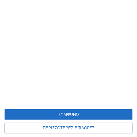
Κρούσμα του ιού του Δυτικού Νείλου στην
Κυψέλη του Δήμου Σοφάδων - έκτακτοι
ψεκασμοί
ΣΥΜΦΩΝΩ
ΠΕΡΙΣΣΟΤΕΡΕΣ ΕΠΙΛΟΓΕΣ