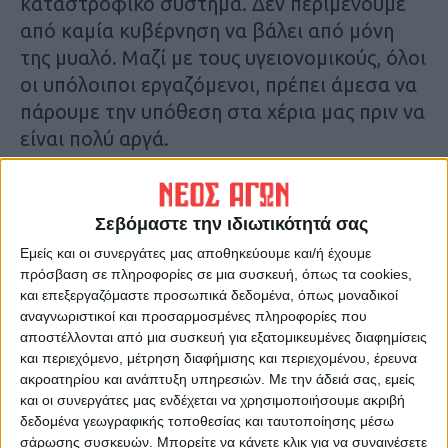
καταστροφικό σύστημα. Δεν περιμένουμε
από καμία κυβέρνηση να βάλει από μόνη
της μυαλό. Μαζί με τους υγειονομικούς, όλοι
οι υπόλοιποι εργαζόμενοι, πρέπει άμεσα να
πάρουμε την υπόθεση στα χέρια μας πριν να
είναι πολύ αργά.
OI ΑΓΩΝΕΣ ΜΑΣ ΔΕΝ ΜΠΑΙΝΟΥΝ ΣΕ
ΚΑΡΑΝΤΙΝΑ
Ο ΛΑΟΣ ΘΑ ΣΩΣΕΙ ΤΟΝ ΛΑΟ
Σεβόμαστε την ιδιωτικότητά σας
Εμείς και οι συνεργάτες μας αποθηκεύουμε και/ή έχουμε
Δίκτυο Αλληλεγγύης και Αγώνα Καρδίτσας
πρόσβαση σε πληροφορίες σε μια συσκευή, όπως τα cookies,
και επεξεργαζόμαστε προσωπικά δεδομένα, όπως μοναδικοί
για ζωή, υγεία και ελευθερία
αναγνωριστικοί και προσαρμοσμένες πληροφορίες που
αποστέλλονται από μια συσκευή για εξατομικευμένες διαφημίσεις
και περιεχόμενο, μέτρηση διαφήμισης και περιεχομένου, έρευνα
ακροατηρίου και ανάπτυξη υπηρεσιών.
Με την άδειά σας, εμείς
και οι συνεργάτες μας ενδέχεται να χρησιμοποιήσουμε ακριβή
δεδομένα γεωγραφικής τοποθεσίας και ταυτοποίησης μέσω
σάρωσης συσκευών. Μπορείτε να κάνετε κλικ για να συναινέσετε