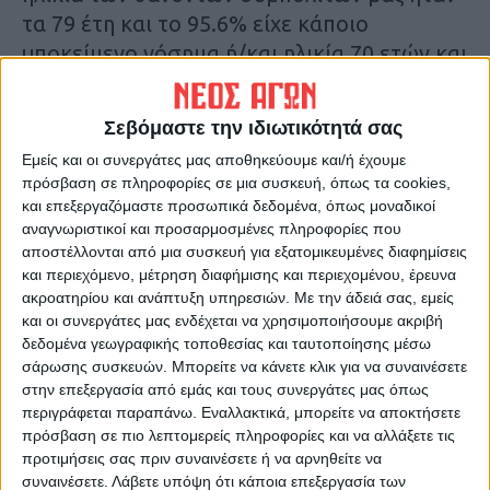
τα 79 έτη και το 95.6% είχε κάποιο
υποκείμενο νόσημα ή/και ηλικία 70 ετών και
άνω.
Σεβόμαστε την ιδιωτικότητά σας
Τελευταίες Ειδήσεις Σήμερα
Εμείς και οι συνεργάτες μας αποθηκεύουμε και/ή έχουμε
πρόσβαση σε πληροφορίες σε μια συσκευή, όπως τα cookies,
και επεξεργαζόμαστε προσωπικά δεδομένα, όπως μοναδικοί
Ακολούθησε την εφημερίδα ΝΕΟΣ
αναγνωριστικοί και προσαρμοσμένες πληροφορίες που
ΑΓΩΝ στο Google News!
αποστέλλονται από μια συσκευή για εξατομικευμένες διαφημίσεις
και περιεχόμενο, μέτρηση διαφήμισης και περιεχομένου, έρευνα
Όλες οι εξελίξεις στην περιοχή της
ακροατηρίου και ανάπτυξη υπηρεσιών.
Με την άδειά σας, εμείς
Καρδίτσας και ευρύτερα της Θεσσαλίας
και οι συνεργάτες μας ενδέχεται να χρησιμοποιήσουμε ακριβή
δεδομένα γεωγραφικής τοποθεσίας και ταυτοποίησης μέσω
σάρωσης συσκευών. Μπορείτε να κάνετε κλικ για να συναινέσετε
ΠΡΟΗΓΟΥΜΕΝΟ ΑΡΘΡΟ
ΕΠΟΜΕΝΟ ΑΡΘΡΟ
στην επεξεργασία από εμάς και τους συνεργάτες μας όπως
2,5 εκ ευρώ για
Εμβόλιο: Ανοίγει η
περιγράφεται παραπάνω. Εναλλακτικά, μπορείτε να αποκτήσετε
αποκατάσταση της
πλατφόρμα των ραντεβού
πρόσβαση σε πιο λεπτομερείς πληροφορίες και να αλλάξετε τις
οδοποιίας
για τους 60-64 και 70-79 ετών
προτιμήσεις σας πριν συναινέσετε ή να αρνηθείτε να
συναινέσετε.
Λάβετε υπόψη ότι κάποια επεξεργασία των