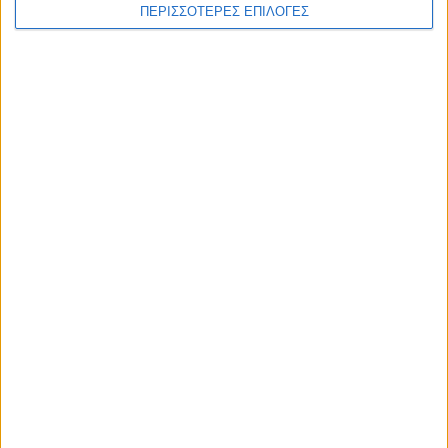
ΠΕΡΙΣΣΟΤΕΡΕΣ ΕΠΙΛΟΓΕΣ
ΕΠΙΚΕΦΑΛΗΣ ΕΙΔΗΣΕΙΣ
8 Αυγούστου 2026, 9:42 πμ
Προχωρούν οι διαδικασίες για την