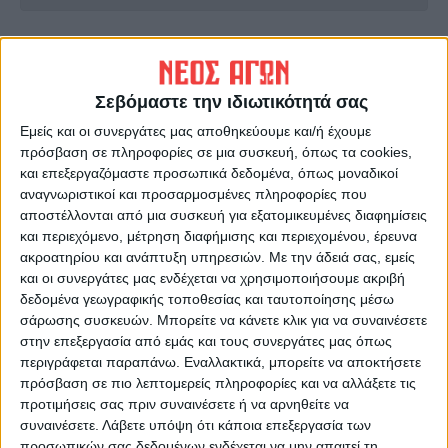
ΠΡΟΗΓΟΥΜΕΝΟ ΑΡΘΡΟ
ΕΠΟΜΕΝΟ ΑΡΘΡΟ
Μέσω ΕΛΓΑ οι αποζημιώσεις,
Νεκρός εντοπίστηκε ο
με αίτημα των τοπικών
77χρονος από το Καλλίθηρο
Σεβόμαστε την ιδιωτικότητά σας
αρχών για επίσπευση των
Εμείς και οι συνεργάτες μας αποθηκεύουμε και/ή έχουμε
διαδικασιών
πρόσβαση σε πληροφορίες σε μια συσκευή, όπως τα cookies,
και επεξεργαζόμαστε προσωπικά δεδομένα, όπως μοναδικοί
αναγνωριστικοί και προσαρμοσμένες πληροφορίες που
αποστέλλονται από μια συσκευή για εξατομικευμένες διαφημίσεις
και περιεχόμενο, μέτρηση διαφήμισης και περιεχομένου, έρευνα
ακροατηρίου και ανάπτυξη υπηρεσιών.
Με την άδειά σας, εμείς
και οι συνεργάτες μας ενδέχεται να χρησιμοποιήσουμε ακριβή
δεδομένα γεωγραφικής τοποθεσίας και ταυτοποίησης μέσω
σάρωσης συσκευών. Μπορείτε να κάνετε κλικ για να συναινέσετε
Δημοσιογραφική Ομάδα ΝΕΟΣ ΑΓΩΝ
στην επεξεργασία από εμάς και τους συνεργάτες μας όπως
περιγράφεται παραπάνω. Εναλλακτικά, μπορείτε να αποκτήσετε
https://neosagon.gr
πρόσβαση σε πιο λεπτομερείς πληροφορίες και να αλλάξετε τις
Η Αρχαιότερη Καθημερινή Πρωινή Εφημερίδα της Καρδίτσας
προτιμήσεις σας πριν συναινέσετε ή να αρνηθείτε να
συναινέσετε.
Λάβετε υπόψη ότι κάποια επεξεργασία των
προσωπικών σας δεδομένων ενδέχεται να μην απαιτεί τη