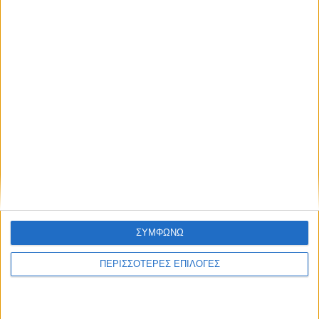
Σύλληψη στην Καρδίτσα για κλοπή
ηλεκτρικής ενέργειας
ΘΕΣΣΑΛΙΑ FM
ΑΚΟΥΣΤΕ ΖΩΝΤΑΝΑ
ΣΥΜΦΩΝΩ
ΠΕΡΙΣΣΟΤΕΡΕΣ ΕΠΙΛΟΓΕΣ
ΕΠΙΚΕΦΑΛΗΣ ΕΙΔΗΣΕΙΣ