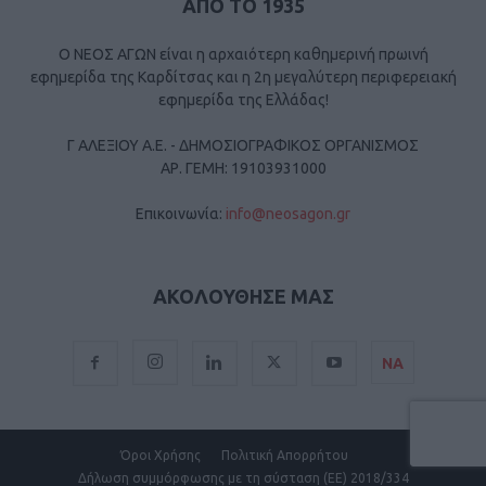
ΑΠΟ ΤΟ 1935
Ο ΝΕΟΣ ΑΓΩΝ είναι η αρχαιότερη καθημερινή πρωινή
εφημερίδα της Καρδίτσας και η 2η μεγαλύτερη περιφερειακή
εφημερίδα της Ελλάδας!
Γ ΑΛΕΞΙΟΥ Α.Ε. - ΔΗΜΟΣΙΟΓΡΑΦΙΚΟΣ ΟΡΓΑΝΙΣΜΟΣ
ΑΡ. ΓΕΜΗ: 19103931000
Επικοινωνία:
info@neosagon.gr
ΑΚΟΛΟΥΘΗΣΕ ΜΑΣ
ΝΑ
Όροι Χρήσης
Πολιτική Απορρήτου
Δήλωση συμμόρφωσης με τη σύσταση (ΕΕ) 2018/334