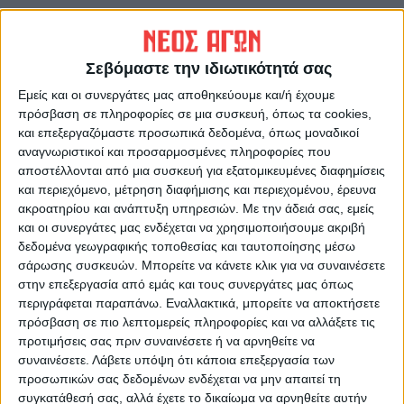
ΠΡΟΗΓΟΥΜΕΝΟ ΑΡΘΡΟ
ΕΠΟΜΕΝΟ ΑΡΘΡΟ
Ναγκόρνο Καραμπάχ:
Από την αρχή στήθηκε το
Αρμένιοι καίνε τα σπίτια τους
κοινωνικό φαρμακείο του
Σεβόμαστε την ιδιωτικότητά σας
για να μην τα παραδώσουν -
Δήμου Καρδίτσας
Εμείς και οι συνεργάτες μας αποθηκεύουμε και/ή έχουμε
«Δεν το αφήνω στους
πρόσβαση σε πληροφορίες σε μια συσκευή, όπως τα cookies,
Τούρκους»
και επεξεργαζόμαστε προσωπικά δεδομένα, όπως μοναδικοί
αναγνωριστικοί και προσαρμοσμένες πληροφορίες που
αποστέλλονται από μια συσκευή για εξατομικευμένες διαφημίσεις
και περιεχόμενο, μέτρηση διαφήμισης και περιεχομένου, έρευνα
ακροατηρίου και ανάπτυξη υπηρεσιών.
Με την άδειά σας, εμείς
και οι συνεργάτες μας ενδέχεται να χρησιμοποιήσουμε ακριβή
δεδομένα γεωγραφικής τοποθεσίας και ταυτοποίησης μέσω
σάρωσης συσκευών. Μπορείτε να κάνετε κλικ για να συναινέσετε
στην επεξεργασία από εμάς και τους συνεργάτες μας όπως
Δημοσιογραφική Ομάδα ΝΕΟΣ ΑΓΩΝ
περιγράφεται παραπάνω. Εναλλακτικά, μπορείτε να αποκτήσετε
πρόσβαση σε πιο λεπτομερείς πληροφορίες και να αλλάξετε τις
https://neosagon.gr
προτιμήσεις σας πριν συναινέσετε ή να αρνηθείτε να
Η Αρχαιότερη Καθημερινή Πρωινή Εφημερίδα της Καρδίτσας
συναινέσετε.
Λάβετε υπόψη ότι κάποια επεξεργασία των
προσωπικών σας δεδομένων ενδέχεται να μην απαιτεί τη
συγκατάθεσή σας, αλλά έχετε το δικαίωμα να αρνηθείτε αυτήν