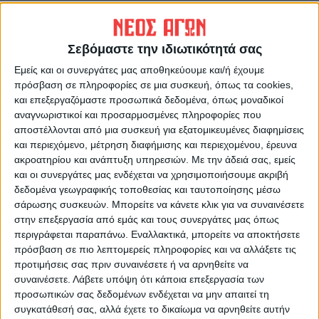
απειλούσε να ανατιναχθεί
εμπλέκεται στο σκάνδαλο
στον Άγνωστο Στρατιώτη
Σεβόμαστε την ιδιωτικότητά σας
Εμείς και οι συνεργάτες μας αποθηκεύουμε και/ή έχουμε
πρόσβαση σε πληροφορίες σε μια συσκευή, όπως τα cookies,
και επεξεργαζόμαστε προσωπικά δεδομένα, όπως μοναδικοί
αναγνωριστικοί και προσαρμοσμένες πληροφορίες που
αποστέλλονται από μια συσκευή για εξατομικευμένες διαφημίσεις
και περιεχόμενο, μέτρηση διαφήμισης και περιεχομένου, έρευνα
ακροατηρίου και ανάπτυξη υπηρεσιών.
Με την άδειά σας, εμείς
ΝΕΟΣ ΑΓΩΝ
και οι συνεργάτες μας ενδέχεται να χρησιμοποιήσουμε ακριβή
https://neosagon.gr
δεδομένα γεωγραφικής τοποθεσίας και ταυτοποίησης μέσω
σάρωσης συσκευών. Μπορείτε να κάνετε κλικ για να συναινέσετε
Η Αρχαιότερη Καθημερινή Πρωινή Εφημερίδα της Καρδίτσας
στην επεξεργασία από εμάς και τους συνεργάτες μας όπως
περιγράφεται παραπάνω. Εναλλακτικά, μπορείτε να αποκτήσετε
πρόσβαση σε πιο λεπτομερείς πληροφορίες και να αλλάξετε τις
προτιμήσεις σας πριν συναινέσετε ή να αρνηθείτε να
συναινέσετε.
Λάβετε υπόψη ότι κάποια επεξεργασία των
ΠΑΡΟΜΟΙΑ ΑΡΘΡΑ
προσωπικών σας δεδομένων ενδέχεται να μην απαιτεί τη
συγκατάθεσή σας, αλλά έχετε το δικαίωμα να αρνηθείτε αυτήν