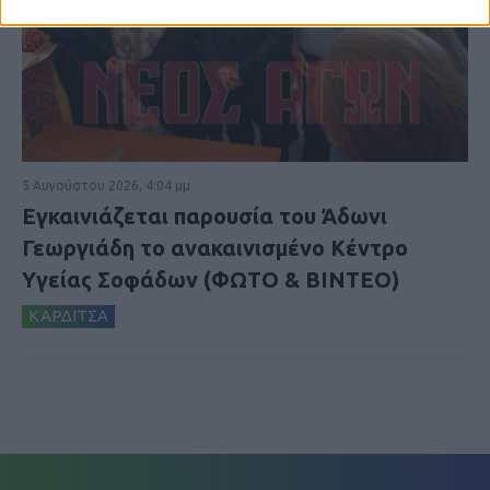
5 Αυγούστου 2026, 4:04 μμ
Εγκαινιάζεται παρουσία του Άδωνι
Γεωργιάδη το ανακαινισμένο Κέντρο
Υγείας Σοφάδων (ΦΩΤΟ & ΒΙΝΤΕΟ)
ΚΑΡΔΙΤΣΑ