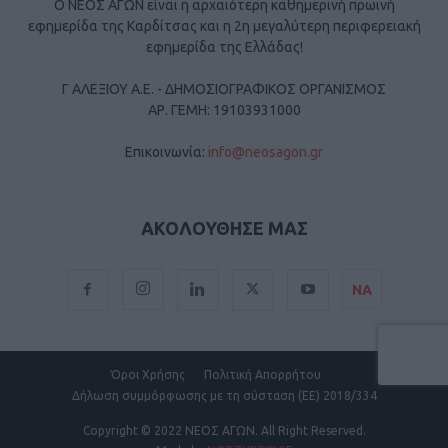
Ο ΝΕΟΣ ΑΓΩΝ είναι η αρχαιότερη καθημερινή πρωινή
εφημερίδα της Καρδίτσας και η 2η μεγαλύτερη περιφερειακή
εφημερίδα της Ελλάδας!
Γ ΑΛΕΞΙΟΥ Α.Ε. - ΔΗΜΟΣΙΟΓΡΑΦΙΚΟΣ ΟΡΓΑΝΙΣΜΟΣ
ΑΡ. ΓΕΜΗ: 19103931000
Επικοινωνία:
info@neosagon.gr
ΑΚΟΛΟΥΘΗΣΕ ΜΑΣ
ΝΑ
Όροι Χρήσης
Πολιτική Απορρήτου
Δήλωση συμμόρφωσης με τη σύσταση (ΕΕ) 2018/334
Copyright
© 2022 ΝΕΟΣ ΑΓΩΝ.
All Right Reserved.