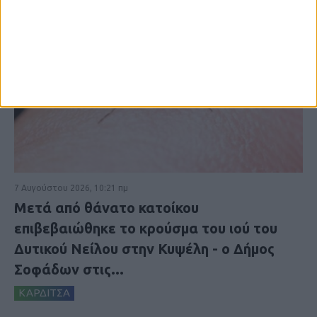
7 Αυγούστου 2026, 10:21 πμ
Μετά από θάνατο κατοίκου
επιβεβαιώθηκε το κρούσμα του ιού του
Δυτικού Νείλου στην Κυψέλη - ο Δήμος
Σοφάδων στις...
ΚΑΡΔΙΤΣΑ