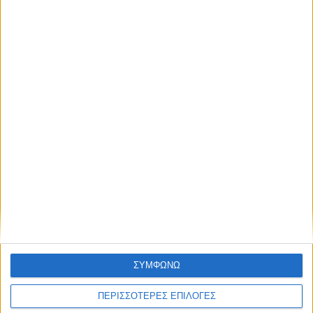
2,3 εκατ. ευρώ για τη φοιτητική στέγη στο
Πανεπιστήμιο Θεσσαλίας
ΘΕΣΣΑΛΙΑ FM
ΑΚΟΥΣΤΕ ΖΩΝΤΑΝΑ
ΣΥΜΦΩΝΩ
ΕΠΙΚΕΦΑΛΗΣ ΕΙΔΗΣΕΙΣ
ΠΕΡΙΣΣΟΤΕΡΕΣ ΕΠΙΛΟΓΕΣ