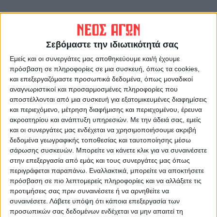
ΠΡΟΗΓΟΥΜΕΝΟ ΑΡΘΡΟ
ΕΠΟΜΕΝΟ ΑΡΘΡΟ
Ζέστανε τις καρδιές μας η
Ψηφίζεται το νομοσχέδιο για
ΑΣΑ 2-0 στην Ευξεινούπολη
τους πληγέντες
Σεβόμαστε την ιδιωτικότητά σας
στο πρώτο σημαδιακό ματς
Εμείς και οι συνεργάτες μας αποθηκεύουμε και/ή έχουμε
μετά την καταστροφή!
πρόσβαση σε πληροφορίες σε μια συσκευή, όπως τα cookies,
και επεξεργαζόμαστε προσωπικά δεδομένα, όπως μοναδικοί
αναγνωριστικοί και προσαρμοσμένες πληροφορίες που
αποστέλλονται από μια συσκευή για εξατομικευμένες διαφημίσεις
και περιεχόμενο, μέτρηση διαφήμισης και περιεχομένου, έρευνα
ακροατηρίου και ανάπτυξη υπηρεσιών.
Με την άδειά σας, εμείς
και οι συνεργάτες μας ενδέχεται να χρησιμοποιήσουμε ακριβή
δεδομένα γεωγραφικής τοποθεσίας και ταυτοποίησης μέσω
σάρωσης συσκευών. Μπορείτε να κάνετε κλικ για να συναινέσετε
ΝΕΟΣ ΑΓΩΝ
στην επεξεργασία από εμάς και τους συνεργάτες μας όπως
περιγράφεται παραπάνω. Εναλλακτικά, μπορείτε να αποκτήσετε
https://neosagon.gr
πρόσβαση σε πιο λεπτομερείς πληροφορίες και να αλλάξετε τις
Η Αρχαιότερη Καθημερινή Πρωινή Εφημερίδα της Καρδίτσας
προτιμήσεις σας πριν συναινέσετε ή να αρνηθείτε να
συναινέσετε.
Λάβετε υπόψη ότι κάποια επεξεργασία των
προσωπικών σας δεδομένων ενδέχεται να μην απαιτεί τη