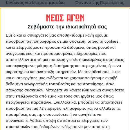
Κίνδυνος για θερμό επεισόδιο
Όργανο της Περιφέρειας
Σεβόμαστε την ιδιωτικότητά σας
Εμείς και οι συνεργάτες μας αποθηκεύουμε και/ή έχουμε
πρόσβαση σε πληροφορίες σε μια συσκευή, όπως τα cookies,
και επεξεργαζόμαστε προσωπικά δεδομένα, όπως μοναδικοί
αναγνωριστικοί και προσαρμοσμένες πληροφορίες που
αποστέλλονται από μια συσκευή για εξατομικευμένες διαφημίσεις
ΝΕΟΣ ΑΓΩΝ
και περιεχόμενο, μέτρηση διαφήμισης και περιεχομένου, έρευνα
https://neosagon.gr
ακροατηρίου και ανάπτυξη υπηρεσιών.
Με την άδειά σας, εμείς
Η Αρχαιότερη Καθημερινή Πρωινή Εφημερίδα της Καρδίτσας
και οι συνεργάτες μας ενδέχεται να χρησιμοποιήσουμε ακριβή
δεδομένα γεωγραφικής τοποθεσίας και ταυτοποίησης μέσω
σάρωσης συσκευών. Μπορείτε να κάνετε κλικ για να συναινέσετε
στην επεξεργασία από εμάς και τους συνεργάτες μας όπως
περιγράφεται παραπάνω. Εναλλακτικά, μπορείτε να αποκτήσετε
πρόσβαση σε πιο λεπτομερείς πληροφορίες και να αλλάξετε τις
ΠΑΡΟΜΟΙΑ ΑΡΘΡΑ
προτιμήσεις σας πριν συναινέσετε ή να αρνηθείτε να
συναινέσετε.
Λάβετε υπόψη ότι κάποια επεξεργασία των
προσωπικών σας δεδομένων ενδέχεται να μην απαιτεί τη