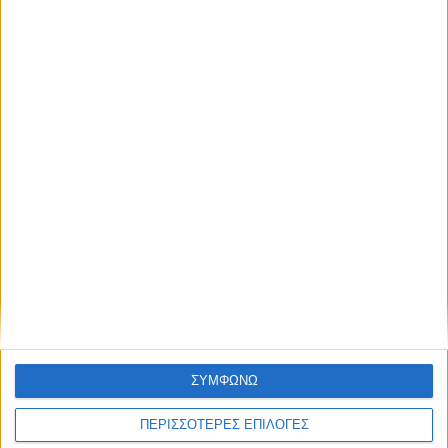
ΚΑΡΔΙΤΣΑ
Ξεκινά η κατεδάφιση ετοιμόρροπων
κτιρίων σε Αγναντερό και Ριζοβούνι
ΘΕΣΣΑΛΙΑ FM
ΑΚΟΥΣΤΕ ΖΩΝΤΑΝΑ
ΣΥΜΦΩΝΩ
ΠΕΡΙΣΣΟΤΕΡΕΣ ΕΠΙΛΟΓΕΣ
ΕΠΙΚΕΦΑΛΗΣ ΕΙΔΗΣΕΙΣ