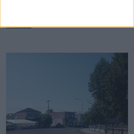
Ξεκινά η κατεδάφιση ετοιμόρροπων
κτιρίων σε Αγναντερό και Ριζοβούνι
ΚΑΡΔΙΤΣΑ