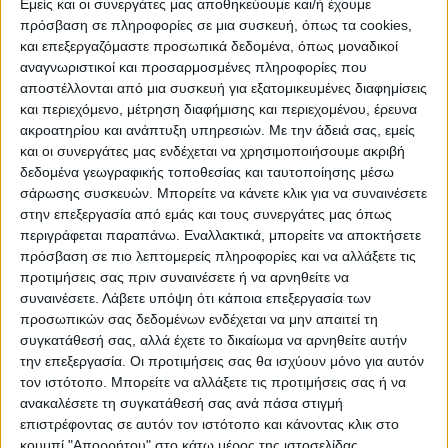
Εμείς και οι συνεργάτες μας αποθηκεύουμε και/ή έχουμε
Αυγούστου το ναυτικό πήρε θέση, τις
πρόσβαση σε πληροφορίες σε μια συσκευή, όπως τα cookies,
επόμενες δύο εβδομάδες η Τουρκία
και επεξεργαζόμαστε προσωπικά δεδομένα, όπως μοναδικοί
σκοπεύει να ξεκινήσει στρατιωτικά
αναγνωριστικοί και προσαρμοσμένες πληροφορίες που
γυμνάσια βορειοδυτικά της Κύπρου,
αποστέλλονται από μια συσκευή για εξατομικευμένες διαφημίσεις
και περιεχόμενο, μέτρηση διαφήμισης και περιεχομένου, έρευνα
πρόκειται για εξαγγελία του τουρκικού
ακροατηρίου και ανάπτυξη υπηρεσιών.
Με την άδειά σας, εμείς
υπουργείου Άμυνας».
και οι συνεργάτες μας ενδέχεται να χρησιμοποιήσουμε ακριβή
δεδομένα γεωγραφικής τοποθεσίας και ταυτοποίησης μέσω
σάρωσης συσκευών. Μπορείτε να κάνετε κλικ για να συναινέσετε
«Βυθίστε ελληνικό πλοίο»
στην επεξεργασία από εμάς και τους συνεργάτες μας όπως
περιγράφεται παραπάνω. Εναλλακτικά, μπορείτε να αποκτήσετε
Το χθεσινό δημοσίευμα της Die Welt περί
πρόσβαση σε πιο λεπτομερείς πληροφορίες και να αλλάξετε τις
εντολής για βύθιση πλοίου ή κατάρριψη
προτιμήσεις σας πριν συναινέσετε ή να αρνηθείτε να
συναινέσετε.
Λάβετε υπόψη ότι κάποια επεξεργασία των
ελληνικού μαχητικού είναι χαρακτηριστικό
προσωπικών σας δεδομένων ενδέχεται να μην απαιτεί τη
των προθέσεων του τούρκου προέδρου.
συγκατάθεσή σας, αλλά έχετε το δικαίωμα να αρνηθείτε αυτήν
την επεξεργασία. Οι προτιμήσεις σας θα ισχύουν μόνο για αυτόν
Αν και ακόμη δεν έχει υπάρξει κάποια
τον ιστότοπο. Μπορείτε να αλλάξετε τις προτιμήσεις σας ή να
ανακαλέσετε τη συγκατάθεσή σας ανά πάσα στιγμή
αντίδραση της Άγκυρας για το εν λόγω
επιστρέφοντας σε αυτόν τον ιστότοπο και κάνοντας κλικ στο
δημοσίευμα, φαίνεται πως ο Ερντογάν
κουμπί "Απορρήτου" στο κάτω μέρος της ιστοσελίδας.