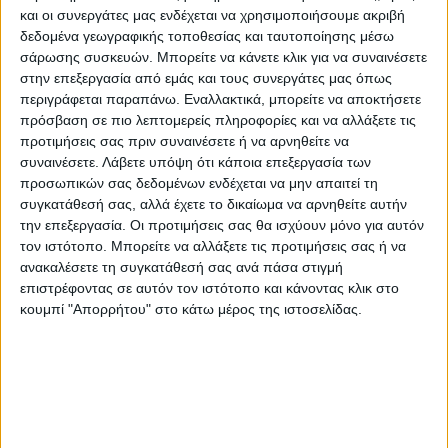
αντιστοίχως.
και οι συνεργάτες μας ενδέχεται να χρησιμοποιήσουμε ακριβή
δεδομένα γεωγραφικής τοποθεσίας και ταυτοποίησης μέσω
Ο
Καναδάς
έκρινε ότι εμπεριέχεται ικανό
σάρωσης συσκευών. Μπορείτε να κάνετε κλικ για να συναινέσετε
ρίσκο στους εμβολιασμούς με AstraZeneca
στην επεξεργασία από εμάς και τους συνεργάτες μας όπως
περιγράφεται παραπάνω. Εναλλακτικά, μπορείτε να αποκτήσετε
για τους πολίτες κάτω των 55, με συνέπεια η
πρόσβαση σε πιο λεπτομερείς πληροφορίες και να αλλάξετε τις
κυβέρνηση του
Τζαστίν Τριντό
να
προτιμήσεις σας πριν συναινέσετε ή να αρνηθείτε να
αποφασίσει το «πάγωμα» των
συναινέσετε.
Λάβετε υπόψη ότι κάποια επεξεργασία των
προσωπικών σας δεδομένων ενδέχεται να μην απαιτεί τη
εμβολιασμών για την περαιτέρω διερεύνηση
συγκατάθεσή σας, αλλά έχετε το δικαίωμα να αρνηθείτε αυτήν
των επιπλοκών που προκαλεί. Στο ίδιο
την επεξεργασία. Οι προτιμήσεις σας θα ισχύουν μόνο για αυτόν
μήκος κύματος και η Γερμανία, στην οποία
τον ιστότοπο. Μπορείτε να αλλάξετε τις προτιμήσεις σας ή να
έλαβε χώρα σύσκεψη των υπουργών Υγείας
ανακαλέσετε τη συγκατάθεσή σας ανά πάσα στιγμή
επιστρέφοντας σε αυτόν τον ιστότοπο και κάνοντας κλικ στο
όλων των ομοσπονδιακών κρατιδίων, υπό
κουμπί "Απορρήτου" στο κάτω μέρος της ιστοσελίδας.
τον υπουργό Υγείας, Γενς Σπανς.
Την ίδια στιγμή, η
Ισπανία
αποφάσισε να
άρει τον ηλικιακό περιορισμό για το
εμβόλιο της AstraZeneca, κάτι που σημαίνει