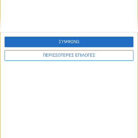
εισβολή μεταναστών στη Θέουτα
ΣΥΜΦΩΝΩ
ΠΕΡΙΣΣΟΤΕΡΕΣ ΕΠΙΛΟΓΕΣ
ΔΙΕΘΝΗ
Στην ισπανική κυβέρνηση ρίχνει την