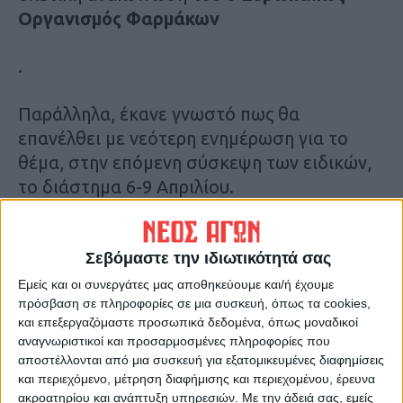
Οργανισμός Φαρμάκων
.
Παράλληλα, έκανε γνωστό πως θα
επανέλθει με νεότερη ενημέρωση για το
θέμα, στην επόμενη σύσκεψη των ειδικών,
το διάστημα 6-9 Απριλίου.
Από την Τρίτη, ένα νέο θρίλερ με το εμβόλιο
της
AstraZeneca
βρίσκεται σε εξέλιξη,
Σεβόμαστε την ιδιωτικότητά σας
καθώς τόσο η
Γερμανία
Εμείς και οι συνεργάτες μας αποθηκεύουμε και/ή έχουμε
πρόσβαση σε πληροφορίες σε μια συσκευή, όπως τα cookies,
και επεξεργαζόμαστε προσωπικά δεδομένα, όπως μοναδικοί
, όσο και ο Καναδάς αποφάσισαν την
αναγνωριστικοί και προσαρμοσμένες πληροφορίες που
αναστολή στη χρήση του για τους πολίτες
αποστέλλονται από μια συσκευή για εξατομικευμένες διαφημίσεις
ηλικίας κάτω των 60 και κάτω των 55
και περιεχόμενο, μέτρηση διαφήμισης και περιεχομένου, έρευνα
ακροατηρίου και ανάπτυξη υπηρεσιών.
Με την άδειά σας, εμείς