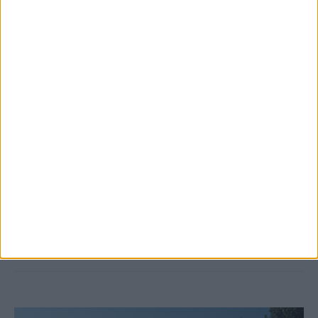
6 Αυγούστου 2026, 10:11 πμ
Ξεκινά η κατεδάφιση ετοιμόρροπων
κτιρίων σε Αγναντερό και Ριζοβούνι
ΚΑΡΔΙΤΣΑ