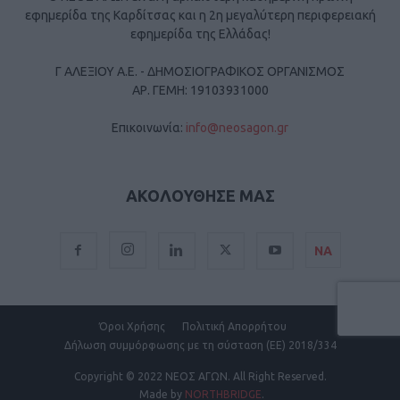
εφημερίδα της Καρδίτσας και η 2η μεγαλύτερη περιφερειακή
εφημερίδα της Ελλάδας!
Γ ΑΛΕΞΙΟΥ Α.Ε. - ΔΗΜΟΣΙΟΓΡΑΦΙΚΟΣ ΟΡΓΑΝΙΣΜΟΣ
ΑΡ. ΓΕΜΗ: 19103931000
Επικοινωνία:
info@neosagon.gr
ΑΚΟΛΟΥΘΗΣΕ ΜΑΣ
ΝΑ
Όροι Χρήσης
Πολιτική Απορρήτου
Δήλωση συμμόρφωσης με τη σύσταση (ΕΕ) 2018/334
Copyright
© 2022 ΝΕΟΣ ΑΓΩΝ.
All Right Reserved.
Made by
NORTHBRIDGE
.