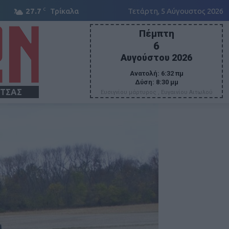
C
27.7
Τρίκαλα
Τετάρτη, 5 Αύγουστος 2026
Πέμπτη
6
Αυγούστου 2026
Ανατολή:
6:32 πμ
Δύση:
8:30 μμ
ΙΤΣΑΣ
Ευσιγνίου μάρτυρος , Ευγαινίου Αιτωλού