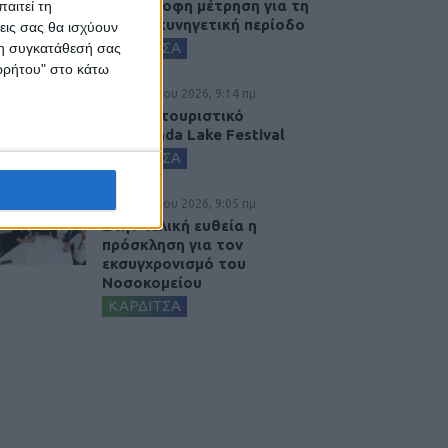
Αντίστροφη μέτρηση για τη
αιτεί τη
φετινή κυνηγετική περίοδο
εις σας θα ισχύουν
ΚΑΡΔΙΤΣΑ
 τη συγκατάθεσή σας
ορρήτου" στο κάτω
5 Αυγούστου 2026, 9:14 πμ
3ο Οικοτουριστικό
Stefaniada Lake Festival
ΚΑΡΔΙΤΣΑ
5 Αυγούστου 2026, 9:05 πμ
Στην τελική ευθεία η
πρόσκληση για τον
εκσυγχρονισμό του
Νοσοκομείου
ΚΑΡΔΙΤΣΑ