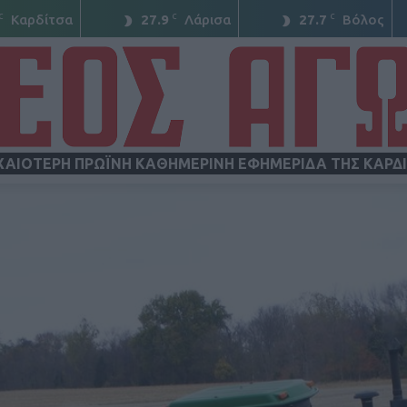
C
C
C
Καρδίτσα
27.9
Λάρισα
27.7
Βόλος
ΧΑΙΟΤΕΡΗ ΠΡΩΪΝΗ ΚΑΘΗΜΕΡΙΝΗ ΕΦΗΜΕΡΙΔΑ ΤΗΣ ΚΑΡΔ
ΝΕΟΣ
ΑΓΩΝ