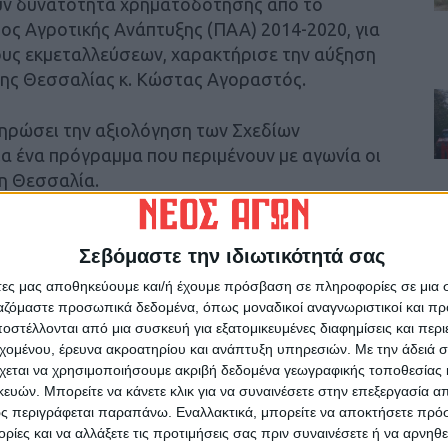
ουν δυνατότητα χρηματοδότησης από το
ς Αγροτικής Ανάπτυξης (ΠΑΑ) 2014-2020, για
ους εκμεταλλεύσεων, χαρακτήρισε την αύξηση
ης Θεσσαλίας κ. Κώστας Αγοραστός.
ηρώσει την αξιολόγηση των Σχεδίων
ια ένα πρόγραμμα που περιμένουν με αγωνία οι
τη Θεσσαλία.
0.883.000 ευρώ και μετά την αξιοποίηση της
Σεβόμαστε την ιδιωτικότητά σας
κε στα 65.073.554 ευρώ. Συνεπώς» επεσήμανε
τητα ένταξης πολλών Σχεδίων Βελτίωσης και
άτες μας αποθηκεύουμε και/ή έχουμε πρόσβαση σε πληροφορίες σε μια
αι ακόμη περισσοτέρους πόρους. Ευελπιστούμε
ργαζόμαστε προσωπικά δεδομένα, όπως μοναδικοί αναγνωριστικοί και 
στέλλονται από μια συσκευή για εξατομικευμένες διαφημίσεις και περ
γορα οι διαδικασίες και να πάμε σε μια
εχομένου, έρευνα ακροατηρίου και ανάπτυξη υπηρεσιών.
Με την άδειά σα
λου Προγράμματος που έχει σημαντικά οφέλη
χεται να χρησιμοποιήσουμε ακριβή δεδομένα γεωγραφικής τοποθεσίας 
αγρότες, την ενίσχυση και τον εκσυγχρονισμό
ών. Μπορείτε να κάνετε κλικ για να συναινέσετε στην επεξεργασία απ
ρακτηριστικά ο κ. Αγοραστός.
ς περιγράφεται παραπάνω. Εναλλακτικά, μπορείτε να αποκτήσετε πρό
ίες και να αλλάξετε τις προτιμήσεις σας πριν συναινέσετε ή να αρνηθεί