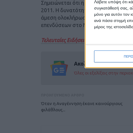
Λάβετε υπόψη ότι κά
Σημειώνεται ότι η τελευταία φορά π
συγκατάθεσή σας, αλ
2011. Η δυνατότητα υπερδέσμευσης η
μόνο για αυτόν τον 
άμεση ολοκλήρωση από τις Περιφέρει
ανά πάσα στιγμή επι
επενδύσεων στο Μέτρο.
μέρος της ιστοσελίδα
Τελευταίες Ειδήσεις Σήμερα
ΠΕΡΙ
Ακολούθησε την εφημε
Όλες οι εξελίξεις στην περι
ΠΡΟΗΓΟΥΜΕΝΟ ΑΡΘΡΟ
Όταν η Αναγέννηση έκανε καινούργιους
φιλάθλους...