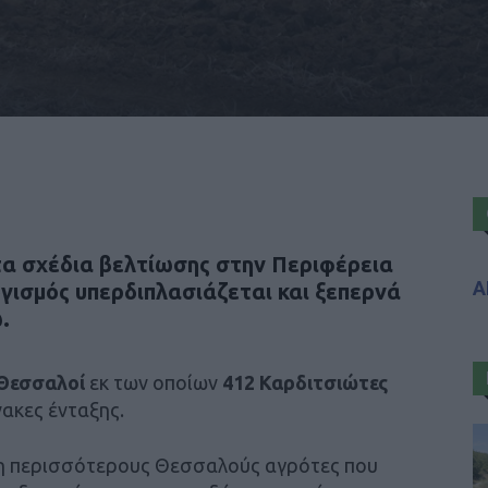
 τα
σχέδια βελτίωσης
στην
Περιφέρεια
Α
γισμός υπερδιπλασιάζεται και ξεπερνά
ώ
.
 Θεσσαλοί
εκ των οποίων
412 Καρδιτσιώτες
νακες ένταξης.
όμη περισσότερους Θεσσαλούς αγρότες που