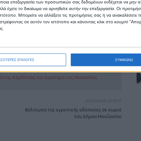
ποια επεξεργασία των προσωπικών σας δεδομένων ενδέχεται να μην απ
ου προκηρύχθηκαν Σχέδια Βελτίωσης ήταν το
λά έχετε το δικαίωμα να αρνηθείτε αυτήν την επεξεργασία. Οι προτιμήσ
 οποία παρέχεται, συντελεί ουσιαστικά στην
ιστότοπο. Μπορείτε να αλλάξετε τις προτιμήσεις σας ή να ανακαλέσετε
ες της αξιολόγησης και της ένταξης
στρέφοντας σε αυτόν τον ιστότοπο και κάνοντας κλικ στο κουμπί "Απ
ς.
ΣΣΟΤΕΡΕΣ ΕΠΙΛΟΓΕΣ
ΣΥΜΦΩΝΩ
ρίδα ΝΕΟΣ ΑΓΩΝ στο Google News!
οχή της Καρδίτσας και ευρύτερα της Θεσσαλίας
ΕΠΟΜΕΝΟ ΑΡΘΡΟ
Βελτίωση της αγροτικής οδοποιίας σε χωριά
του Δήμου Μουζακίου