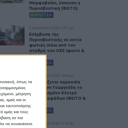
Μορφοβούνι, έσπευσε η
Πυροσβεστική (ΦΩΤΟ)
ΚΑΡΔΙΤΣΑ
5 Αυγούστου 2026, 6:01 μμ
Επέμβαση της
Πυροσβεστικής σε εστία
φωτιάς πίσω από τον
σταθμό του ΟΣΕ (φωτο &
βιντεο)
ΚΑΡΔΙΤΣΑ
5 Αυγούστου 2026, 4:04 μμ
 συσκευή, όπως τα
Εγκαινιάζεται παρουσία
του Άδωνι Γεωργιάδη το
προσαρμοσμένες
ανακαινισμένο Κέντρο
ιεχόμενο, μέτρηση
Υγείας Σοφάδων (ΦΩΤΟ &
ς, εμείς και οι
ΒΙΝΤΕΟ)
και ταυτοποίησης
ΚΑΡΔΙΤΣΑ
ό εμάς και τους
σβαση σε πιο
τε να συναινέσετε.
5 Αυγούστου 2026, 9:18 πμ