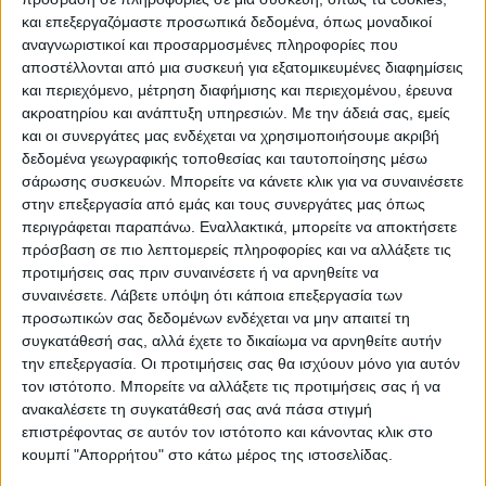
και επεξεργαζόμαστε προσωπικά δεδομένα, όπως μοναδικοί
αναγνωριστικοί και προσαρμοσμένες πληροφορίες που
ΠΑΡΟΜΟΙΑ ΑΡΘΡΑ
αποστέλλονται από μια συσκευή για εξατομικευμένες διαφημίσεις
και περιεχόμενο, μέτρηση διαφήμισης και περιεχομένου, έρευνα
ακροατηρίου και ανάπτυξη υπηρεσιών.
Με την άδειά σας, εμείς
και οι συνεργάτες μας ενδέχεται να χρησιμοποιήσουμε ακριβή
δεδομένα γεωγραφικής τοποθεσίας και ταυτοποίησης μέσω
σάρωσης συσκευών. Μπορείτε να κάνετε κλικ για να συναινέσετε
στην επεξεργασία από εμάς και τους συνεργάτες μας όπως
περιγράφεται παραπάνω. Εναλλακτικά, μπορείτε να αποκτήσετε
πρόσβαση σε πιο λεπτομερείς πληροφορίες και να αλλάξετε τις
προτιμήσεις σας πριν συναινέσετε ή να αρνηθείτε να
συναινέσετε.
Λάβετε υπόψη ότι κάποια επεξεργασία των
προσωπικών σας δεδομένων ενδέχεται να μην απαιτεί τη
VIDEO ΤΗΣ ΘΕΣΣΑΛΙΑΣ
συγκατάθεσή σας, αλλά έχετε το δικαίωμα να αρνηθείτε αυτήν
την επεξεργασία. Οι προτιμήσεις σας θα ισχύουν μόνο για αυτόν
Σύσκεψη στην Αθήνα για αποζημιώσεις
τον ιστότοπο. Μπορείτε να αλλάξετε τις προτιμήσεις σας ή να
χαλαζόπληκτων
ανακαλέσετε τη συγκατάθεσή σας ανά πάσα στιγμή
επιστρέφοντας σε αυτόν τον ιστότοπο και κάνοντας κλικ στο
κουμπί "Απορρήτου" στο κάτω μέρος της ιστοσελίδας.