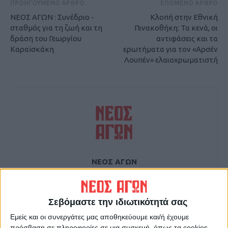
ΠΡΟΗΓΟΥΜΕΝΟ ΑΡΘΡΟ
ΕΠΟΜΕΝΟ ΑΡΘΡΟ
ΝΕΟΣ ΑΓΩΝ : Συνέδριο -
Κλοπή στην Εθνική
σταθμός για τη ζωή και τη
Πινακοθήκη: Τα κενά, οι
δράση του Γεωργίου
αντιφάσεις και τα
Καραϊσκάκη
ερωτήματα για τον «Αρσέν
Λουπέν» ελαιοχρωματιστή
ΝΕΟΣ ΑΓΩΝ
https://neosagon.gr
Η Αρχαιότερη Καθημερινή Πρωινή Εφημερίδα της Καρδίτσας
Σεβόμαστε την ιδιωτικότητά σας
Εμείς και οι συνεργάτες μας αποθηκεύουμε και/ή έχουμε
πρόσβαση σε πληροφορίες σε μια συσκευή, όπως τα cookies,