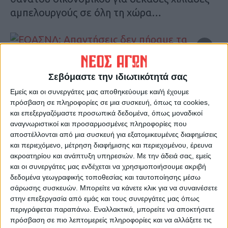
αμπελουργούς σε όλη τη χώρα…
Σεβόμαστε την ιδιωτικότητά σας
Τελευταίες Ειδήσεις Σήμερα
Εμείς και οι συνεργάτες μας αποθηκεύουμε και/ή έχουμε
πρόσβαση σε πληροφορίες σε μια συσκευή, όπως τα cookies,
και επεξεργαζόμαστε προσωπικά δεδομένα, όπως μοναδικοί
αναγνωριστικοί και προσαρμοσμένες πληροφορίες που
Ακολούθησε την εφημερίδα ΝΕΟΣ
αποστέλλονται από μια συσκευή για εξατομικευμένες διαφημίσεις
ΑΓΩΝ στο Google News!
και περιεχόμενο, μέτρηση διαφήμισης και περιεχομένου, έρευνα
ακροατηρίου και ανάπτυξη υπηρεσιών.
Με την άδειά σας, εμείς
Όλες οι εξελίξεις στην περιοχή της
Καρδίτσας και ευρύτερα της Θεσσαλίας
και οι συνεργάτες μας ενδέχεται να χρησιμοποιήσουμε ακριβή
δεδομένα γεωγραφικής τοποθεσίας και ταυτοποίησης μέσω
σάρωσης συσκευών. Μπορείτε να κάνετε κλικ για να συναινέσετε
στην επεξεργασία από εμάς και τους συνεργάτες μας όπως
ΠΡΟΗΓΟΥΜΕΝΟ ΑΡΘΡΟ
ΕΠΟΜΕΝΟ ΑΡΘΡΟ
περιγράφεται παραπάνω. Εναλλακτικά, μπορείτε να αποκτήσετε
Προκαταρκτική εξέταση για
ΕΝ ΛΕΥΚΩ Η ΟΙΚΟΝΟΜΙΑ
πρόσβαση σε πιο λεπτομερείς πληροφορίες και να αλλάξετε τις
το ηχητικό με τη συνομιλία
ΣΤΗΝ ΠΑΝΔΗΜΙΑ