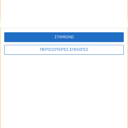
εφαρμογής της Εθνικής Στρατηγικής για
τα Ύδατα
ΣΥΜΦΩΝΩ
ΠΕΡΙΣΣΟΤΕΡΕΣ ΕΠΙΛΟΓΕΣ
ΘΕΣΣΑΛΙΑ FM
ΑΚΟΥΣΤΕ ΖΩΝΤΑΝΑ
ΕΠΙΚΕΦΑΛΗΣ ΕΙΔΗΣΕΙΣ