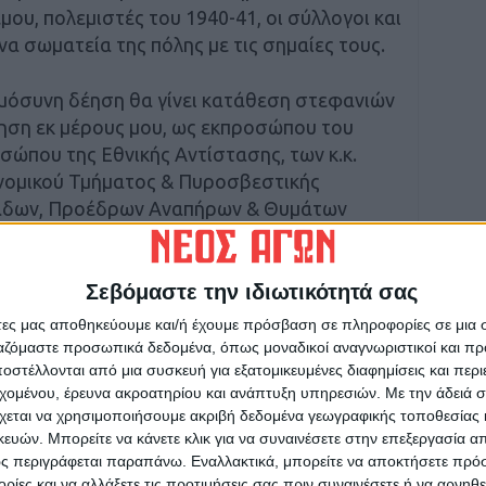
μου, πολεμιστές του 1940-41, οι σύλλογοι και
α σωματεία της πόλης με τις σημαίες τους.
ημόσυνη δέηση θα γίνει κατάθεση στεφανιών
ση εκ μέρους μου, ως εκπροσώπου του
σώπου της Εθνικής Αντίστασης, των κ.κ.
νομικού Τμήματος & Πυροσβεστικής
άδων, Προέδρων Αναπήρων & Θυμάτων
των & Πολιτικών Νεολαιών, Συλλόγων,
είων Α/θμιας & Β/θμιας Εκπαίδευσης κ.λ.π.
Σεβόμαστε την ιδιωτικότητά σας
πτού σιγής σε μνήμη των Ένδοξων Νεκρών –
άτες μας αποθηκεύουμε και/ή έχουμε πρόσβαση σε πληροφορίες σε μια
ργαζόμαστε προσωπικά δεδομένα, όπως μοναδικοί αναγνωριστικοί και 
στέλλονται από μια συσκευή για εξατομικευμένες διαφημίσεις και περ
εχομένου, έρευνα ακροατηρίου και ανάπτυξη υπηρεσιών.
Με την άδειά σα
ραστούν οι κ.κ. Διοικητές του Αστυνομικού
χεται να χρησιμοποιήσουμε ακριβή δεδομένα γεωγραφικής τοποθεσίας 
ης Πυροσβεστικής Υπηρεσίας Σοφάδων, ο
ών. Μπορείτε να κάνετε κλικ για να συναινέσετε στην επεξεργασία απ
α Μέλη του Δημοτικού Συμβουλίου Σοφάδων,
ς περιγράφεται παραπάνω. Εναλλακτικά, μπορείτε να αποκτήσετε πρό
 των Δημοσίων, Δημοτικών κ.λ.π. Υπηρεσιών
ίες και να αλλάξετε τις προτιμήσεις σας πριν συναινέσετε ή να αρνηθεί