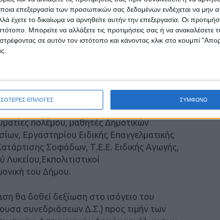
 τους, οι Καθηγητές και Δάσκαλοι με τους
ποια επεξεργασία των προσωπικών σας δεδομένων ενδέχεται να μην απ
λά έχετε το δικαίωμα να αρνηθείτε αυτήν την επεξεργασία. Οι προτιμήσ
λείων τους, τα Διοικητικά Συμβούλια των
ιστότοπο. Μπορείτε να αλλάξετε τις προτιμήσεις σας ή να ανακαλέσετε
 Συλλόγων & Σωματείων με τα μέλη τους και
στρέφοντας σε αυτόν τον ιστότοπο και κάνοντας κλικ στο κουμπί "Απ
Δήμου.
ς.
ς οδού Κιερίου, ως εξής:
ΣΣΟΤΕΡΕΣ ΕΠΙΛΟΓΕΣ
ΣΥΜΦΩΝΩ
υματίες πολέμου, μαθητές Δημοτικών
σίων, Εργαστηρίου Ειδικής Επαγγελματικής
ατάρτισης Σοφάδων, Τ.Ε.Ε. Ειδικής Αγωγής,
ύ Λυκείου,Εκπολιτιστικοί
ονική του Δήμου.
ση θα δοθεί δεξίωση στο ισόγειο του
ουσα συνεδριάσεων Δ.Σ.) προς τιμήν των