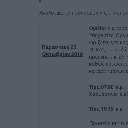
Αναλυτικά το πρόγραμμα για την επέτ
Ομιλίες για το ι
Υπηρεσίες, Οργα
Ορίζεται γενικό
Παρασκευή 25
ΝΠΔΔ, Τραπεζών,
Οκτωβρίου 2019
η
πρωϊνής της 25
καθώς και φωτα
καταστημάτων κα
Ώρα 07.00’ π.μ.
Χαρμόσυνες κω
Ώρα 10.15’ π.μ.
Προσέλευση τω