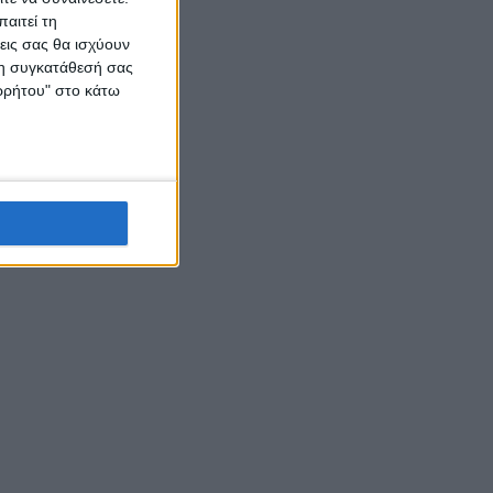
αιτεί τη
εις σας θα ισχύουν
 τη συγκατάθεσή σας
ορρήτου" στο κάτω