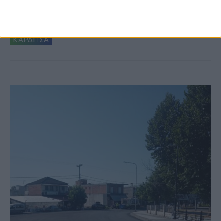
Ξεκινά η κατεδάφιση ετοιμόρροπων
κτιρίων σε Αγναντερό και Ριζοβούνι
ΚΑΡΔΙΤΣΑ