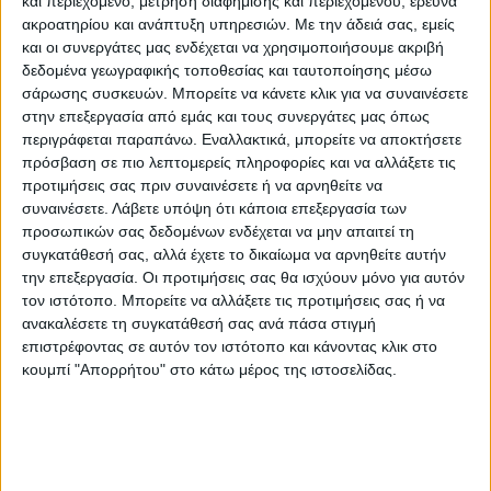
και περιεχόμενο, μέτρηση διαφήμισης και περιεχομένου, έρευνα
ακροατηρίου και ανάπτυξη υπηρεσιών.
Με την άδειά σας, εμείς
έχει καταβληθεί η 1η δόση και μάλιστα με
και οι συνεργάτες μας ενδέχεται να χρησιμοποιήσουμε ακριβή
το σύστημα της προκαταβολής για τους
δεδομένα γεωγραφικής τοποθεσίας και ταυτοποίησης μέσω
περίπου 700.000 περσινούς δικαιούχους, οι
σάρωσης συσκευών. Μπορείτε να κάνετε κλικ για να συναινέσετε
οποίοι θα λάβουν ακριβώς το ίδιο ποσό που
στην επεξεργασία από εμάς και τους συνεργάτες μας όπως
περιγράφεται παραπάνω. Εναλλακτικά, μπορείτε να αποκτήσετε
πήραν και πέρσι.
πρόσβαση σε πιο λεπτομερείς πληροφορίες και να αλλάξετε τις
προτιμήσεις σας πριν συναινέσετε ή να αρνηθείτε να
Ως το τέλος Δεκεμβρίου θα γίνει και η 2η
συναινέσετε.
Λάβετε υπόψη ότι κάποια επεξεργασία των
πληρωμή, στους νέους αλλά και στους
προσωπικών σας δεδομένων ενδέχεται να μην απαιτεί τη
συγκατάθεσή σας, αλλά έχετε το δικαίωμα να αρνηθείτε αυτήν
παλιούς δικαιούχους, που θα έχουν
την επεξεργασία. Οι προτιμήσεις σας θα ισχύουν μόνο για αυτόν
μεγαλύτερης αξίας τιμολόγια από αυτά που
τον ιστότοπο. Μπορείτε να αλλάξετε τις προτιμήσεις σας ή να
πληρώθηκαν ως προκαταβολή. Με
ανακαλέσετε τη συγκατάθεσή σας ανά πάσα στιγμή
επιστρέφοντας σε αυτόν τον ιστότοπο και κάνοντας κλικ στο
δεδομένο ότι η υποβολή των τιμολογίων θα
κουμπί "Απορρήτου" στο κάτω μέρος της ιστοσελίδας.
γίνει ως το Μάρτιο- Απρίλιο του 2022,
αναμένεται να γίνει η τελική εκκαθάριση της
φετινής επιδότησης στις αρχές του
επόμενου έτους.