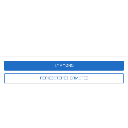
ΕΛΛΑΔΑ
Τι προβλέπεται φέτος για τις αμοιβαίες
μετεγγραφές φοιτητών, ποια
πανεπιστήμια εξαιρούνται
ΣΥΜΦΩΝΩ
ΠΕΡΙΣΣΟΤΕΡΕΣ ΕΠΙΛΟΓΕΣ