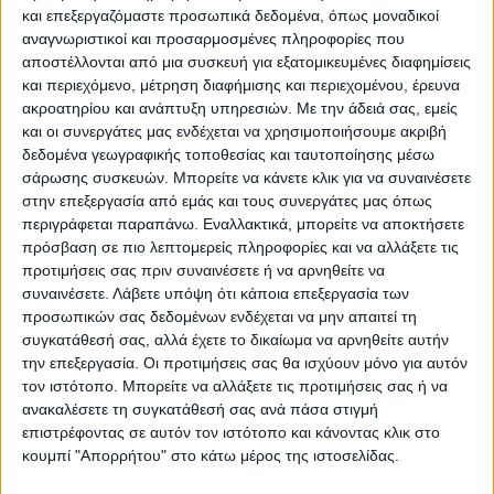
και επεξεργαζόμαστε προσωπικά δεδομένα, όπως μοναδικοί
ΠΑΡΟΜΟΙΑ ΑΡΘΡΑ
αναγνωριστικοί και προσαρμοσμένες πληροφορίες που
αποστέλλονται από μια συσκευή για εξατομικευμένες διαφημίσεις
και περιεχόμενο, μέτρηση διαφήμισης και περιεχομένου, έρευνα
ακροατηρίου και ανάπτυξη υπηρεσιών.
Με την άδειά σας, εμείς
και οι συνεργάτες μας ενδέχεται να χρησιμοποιήσουμε ακριβή
δεδομένα γεωγραφικής τοποθεσίας και ταυτοποίησης μέσω
σάρωσης συσκευών. Μπορείτε να κάνετε κλικ για να συναινέσετε
στην επεξεργασία από εμάς και τους συνεργάτες μας όπως
περιγράφεται παραπάνω. Εναλλακτικά, μπορείτε να αποκτήσετε
πρόσβαση σε πιο λεπτομερείς πληροφορίες και να αλλάξετε τις
προτιμήσεις σας πριν συναινέσετε ή να αρνηθείτε να
συναινέσετε.
Λάβετε υπόψη ότι κάποια επεξεργασία των
VIDEO ΤΗΣ ΘΕΣΣΑΛΙΑΣ
προσωπικών σας δεδομένων ενδέχεται να μην απαιτεί τη
συγκατάθεσή σας, αλλά έχετε το δικαίωμα να αρνηθείτε αυτήν
Περιπέτεια για τον πρόεδρο του Ε.Κ.Λ
την επεξεργασία. Οι προτιμήσεις σας θα ισχύουν μόνο για αυτόν
Γιάννη Σκόκα
τον ιστότοπο. Μπορείτε να αλλάξετε τις προτιμήσεις σας ή να
ανακαλέσετε τη συγκατάθεσή σας ανά πάσα στιγμή
επιστρέφοντας σε αυτόν τον ιστότοπο και κάνοντας κλικ στο
κουμπί "Απορρήτου" στο κάτω μέρος της ιστοσελίδας.