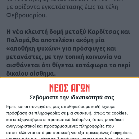
με ορίζοντα εγκατάστασης έως τα τέλη
Φεβρουαρίου.
Η νέα κλειστή δομή μεταξύ Καρδίτσας και
Παλαμά,θα αποτελέσει ακόμη μία
«αποθήκη ψυχών» για πρόσφυγες και
μετανάστες, με την τοπική κοινωνία να
αισθάνεται ότι θίγεται κατάφωρα το περί
δικαίου αίσθημα.
Η τοπική κοινωνία δεν είναι ούτε
Σεβόμαστε την ιδιωτικότητά σας
ξενοφοβική ούτε ρατσιστική.
Εμείς και οι συνεργάτες μας αποθηκεύουμε και/ή έχουμε
πρόσβαση σε πληροφορίες σε μια συσκευή, όπως τα cookies,
Στην πόλη της Καρδίτσας ήδη
και επεξεργαζόμαστε προσωπικά δεδομένα, όπως μοναδικοί
φιλοξενούνται σε διαμερίσματα περίπου
αναγνωριστικοί και προσαρμοσμένες πληροφορίες που
300 πρόσφυγες.
αποστέλλονται από μια συσκευή για εξατομικευμένες διαφημίσεις
και περιεχόμενο, μέτρηση διαφήμισης και περιεχομένου, έρευνα