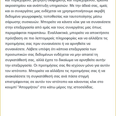
ακροατηρίου και ανάπτυξη υπηρεσιών.
Με την άδειά σας, εμείς
Προξενεί λοιπόν εύλογη απορία γιατί από
και οι συνεργάτες μας ενδέχεται να χρησιμοποιήσουμε ακριβή
την κυβέρνηση δεν τηρήθηκε η ίδια
δεδομένα γεωγραφικής τοποθεσίας και ταυτοποίησης μέσω
διαδικασία όπως αυτή της Λάρισας ώστε να
σάρωσης συσκευών. Μπορείτε να κάνετε κλικ για να συναινέσετε
στην επεξεργασία από εμάς και τους συνεργάτες μας όπως
κληθούν ο Υπουργός και οι βουλευτές του
περιγράφεται παραπάνω. Εναλλακτικά, μπορείτε να αποκτήσετε
Νομού Καρδίτσας για να ενημερωθούν και
πρόσβαση σε πιο λεπτομερείς πληροφορίες και να αλλάξετε τις
να γνωμοδοτήσουν αναλόγως.
προτιμήσεις σας πριν συναινέσετε ή να αρνηθείτε να
συναινέσετε.
Λάβετε υπόψη ότι κάποια επεξεργασία των
προσωπικών σας δεδομένων ενδέχεται να μην απαιτεί τη
Η απόφαση για την δημιουργία ενός
συγκατάθεσή σας, αλλά έχετε το δικαίωμα να αρνηθείτε αυτήν
τέτοιου κέντρου λήφθηκε χωρίς την
την επεξεργασία. Οι προτιμήσεις σας θα ισχύουν μόνο για αυτόν
συγκατάθεση της τοπικής κοινωνίας και
τον ιστότοπο. Μπορείτε να αλλάξετε τις προτιμήσεις σας ή να
ανακαλέσετε τη συγκατάθεσή σας ανά πάσα στιγμή
συνάμα αποτελεί την αποκορύφωση σε μία
επιστρέφοντας σε αυτόν τον ιστότοπο και κάνοντας κλικ στο
σειρά από απανωτά χαστούκια
κουμπί "Απορρήτου" στο κάτω μέρος της ιστοσελίδας.
υποβάθμισης του Νομού όπως αρχικά η
ακαδημαϊκή υποβάθμιση με την μεταφορά
ενός επιτυχημένου τμήματος
Διατροφολογίας ΤΕΙ στα Τρίκαλα κ.α., και