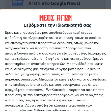
ΑΓΩΝ στο Google News!
Όλες οι εξελίξεις στην περιοχή της
Καρδίτσας και ευρύτερα της Θεσσαλίας
Σεβόμαστε την ιδιωτικότητά σας
ΠΡΟΗΓΟΥΜΕΝΟ ΑΡΘΡΟ
ΕΠΟΜΕΝΟ ΑΡΘΡΟ
Εμείς και οι συνεργάτες μας αποθηκεύουμε και/ή έχουμε
πρόσβαση σε πληροφορίες σε μια συσκευή, όπως τα cookies,
Τραγωδία στα Τρίκαλα:
Με την ΑΕΛ εκτός έδρας
και επεξεργαζόμαστε προσωπικά δεδομένα, όπως μοναδικοί
21χρονη βρέθηκε
ξεκινούν οι Ελπίδες
αναγνωριστικοί και προσαρμοσμένες πληροφορίες που
απαγχονισμένη στο σπίτι της
αποστέλλονται από μια συσκευή για εξατομικευμένες διαφημίσεις
με γραβάτα
και περιεχόμενο, μέτρηση διαφήμισης και περιεχομένου, έρευνα
ακροατηρίου και ανάπτυξη υπηρεσιών.
Με την άδειά σας, εμείς
και οι συνεργάτες μας ενδέχεται να χρησιμοποιήσουμε ακριβή
δεδομένα γεωγραφικής τοποθεσίας και ταυτοποίησης μέσω
σάρωσης συσκευών. Μπορείτε να κάνετε κλικ για να συναινέσετε
στην επεξεργασία από εμάς και τους συνεργάτες μας όπως
περιγράφεται παραπάνω. Εναλλακτικά, μπορείτε να αποκτήσετε
πρόσβαση σε πιο λεπτομερείς πληροφορίες και να αλλάξετε τις
προτιμήσεις σας πριν συναινέσετε ή να αρνηθείτε να
ΝΕΟΣ ΑΓΩΝ
συναινέσετε.
Λάβετε υπόψη ότι κάποια επεξεργασία των
προσωπικών σας δεδομένων ενδέχεται να μην απαιτεί τη
https://neosagon.gr