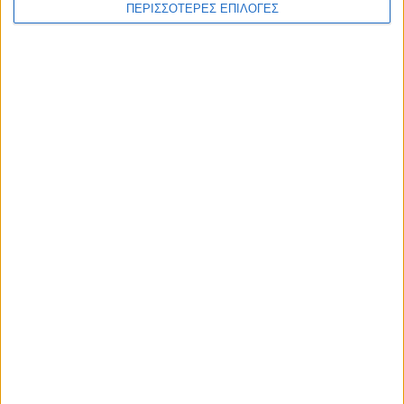
ΠΕΡΙΣΣΟΤΕΡΕΣ ΕΠΙΛΟΓΕΣ
ΕΠΙΚΕΦΑΛΗΣ ΕΙΔΗΣΕΙΣ
8 Αυγούστου 2026, 1:21 μμ