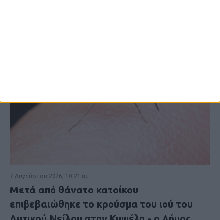
7 Αυγούστου 2026, 10:21 πμ
Μετά από θάνατο κατοίκου
επιβεβαιώθηκε το κρούσμα του ιού του
Δυτικού Νείλου στην Κυψέλη - ο Δήμος