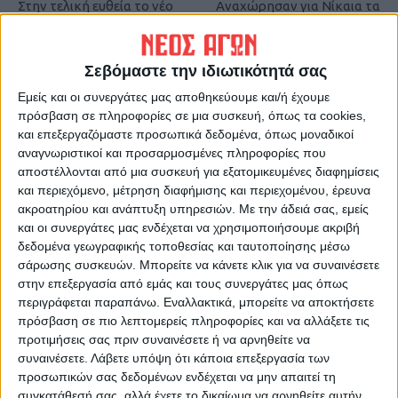
Στην τελική ευθεία το νέο
Αναχώρησαν για Νίκαια τα
Διοικητήριο της Π.Ε
τρακτέρ της Καρδίτσας
Καρδίτσας
Σεβόμαστε την ιδιωτικότητά σας
Εμείς και οι συνεργάτες μας αποθηκεύουμε και/ή έχουμε
πρόσβαση σε πληροφορίες σε μια συσκευή, όπως τα cookies,
και επεξεργαζόμαστε προσωπικά δεδομένα, όπως μοναδικοί
αναγνωριστικοί και προσαρμοσμένες πληροφορίες που
αποστέλλονται από μια συσκευή για εξατομικευμένες διαφημίσεις
και περιεχόμενο, μέτρηση διαφήμισης και περιεχομένου, έρευνα
ακροατηρίου και ανάπτυξη υπηρεσιών.
Με την άδειά σας, εμείς
Δημοσιογραφική Ομάδα ΝΕΟΣ ΑΓΩΝ
και οι συνεργάτες μας ενδέχεται να χρησιμοποιήσουμε ακριβή
δεδομένα γεωγραφικής τοποθεσίας και ταυτοποίησης μέσω
https://neosagon.gr
σάρωσης συσκευών. Μπορείτε να κάνετε κλικ για να συναινέσετε
Η Αρχαιότερη Καθημερινή Πρωινή Εφημερίδα της Καρδίτσας
στην επεξεργασία από εμάς και τους συνεργάτες μας όπως
περιγράφεται παραπάνω. Εναλλακτικά, μπορείτε να αποκτήσετε
πρόσβαση σε πιο λεπτομερείς πληροφορίες και να αλλάξετε τις
προτιμήσεις σας πριν συναινέσετε ή να αρνηθείτε να
συναινέσετε.
Λάβετε υπόψη ότι κάποια επεξεργασία των
προσωπικών σας δεδομένων ενδέχεται να μην απαιτεί τη
ΠΑΡΟΜΟΙΑ ΑΡΘΡΑ
συγκατάθεσή σας, αλλά έχετε το δικαίωμα να αρνηθείτε αυτήν