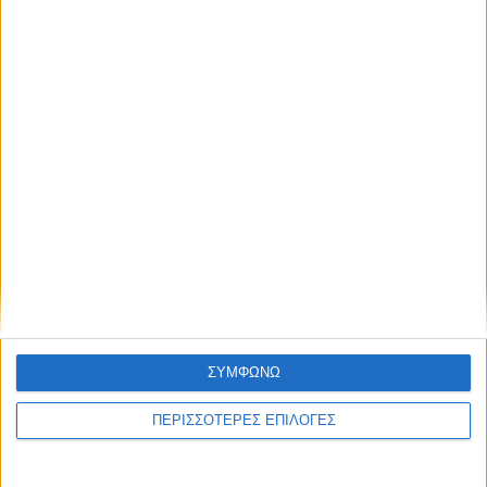
ΚΑΡΔΙΤΣΑ
Προσωρινές διακοπές ηλεκτροδότησης
στο Ν. Καρδίτσας
ΘΕΣΣΑΛΙΑ FM
ΑΚΟΥΣΤΕ ΖΩΝΤΑΝΑ
ΣΥΜΦΩΝΩ
ΠΕΡΙΣΣΟΤΕΡΕΣ ΕΠΙΛΟΓΕΣ
ΕΠΙΚΕΦΑΛΗΣ ΕΙΔΗΣΕΙΣ