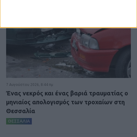
7 Αυγούστου 2026, 8:44 πμ
Ένας νεκρός και ένας βαριά τραυματίας ο
μηνιαίος απολογισμός των τροχαίων στη
Θεσσαλία
ΘΕΣΣΑΛΙΑ