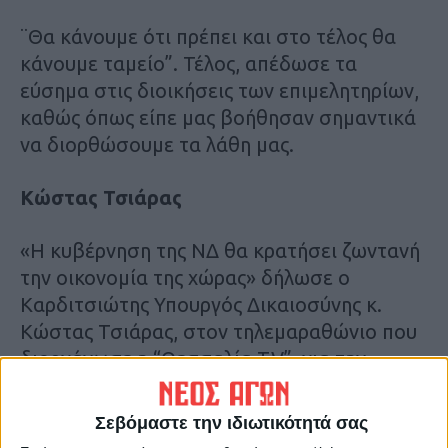
¨Θα κάνουμε ότι πρέπει και στο τέλος θα
κάνουμε ταμείο”. Τέλος, απέδωσε τα
εύσημα στις διοικήσεις των επιμελητηρίων,
καθώς όπως είπε μας βοήθησαν σημαντικά
να διορθώσουμε τα λάθη μας.
Kώστας Τσιάρας
«Η κυβέρνηση της ΝΔ θα κρατήσει ζωντανή
την οικονομία της χώρας» δήλωσε ο
Καρδιτσιώτης Υπουργός Δικαιοσύνης κ.
Κώστας Τσιάρας, στον τηλεμαραθώνιο που
διοργάνωσε η “Θεσσαλία TV”, για την
επόμενη ημέρα μετά την πανδημία του
κορωνοϊού.
Σεβόμαστε την ιδιωτικότητά σας