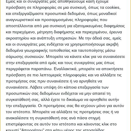
Εμείς και οι συνεργάτες μας αποθηκεύουμε και/ή έχουμε
«Αξιοποιώντας την ευρωπαϊκή βοήθεια,
πρόσβαση σε πληροφορίες σε μια συσκευή, όπως τα cookies,
αυτή την περίοδο, μπορούμε να κάνουμε τα
και επεξεργαζόμαστε προσωπικά δεδομένα, όπως μοναδικοί
αναγνωριστικοί και προσαρμοσμένες πληροφορίες που
επόμενα βήματα, για τον επόμενο
αποστέλλονται από μια συσκευή για εξατομικευμένες διαφημίσεις
σχεδιασμό» είπε ο κ.Τσιάρας, τονίζοντας
και περιεχόμενο, μέτρηση διαφήμισης και περιεχομένου, έρευνα
πως «ο ίδιος ο Πρωθυπουργός, ανέλαβε
ακροατηρίου και ανάπτυξη υπηρεσιών.
Με την άδειά σας, εμείς
προσωπικά το βάρος της ανασυγκρότησης,
και οι συνεργάτες μας ενδέχεται να χρησιμοποιήσουμε ακριβή
δεδομένα γεωγραφικής τοποθεσίας και ταυτοποίησης μέσω
που αφορά στη επανεκκίνηση της ελληνικής
σάρωσης συσκευών. Μπορείτε να κάνετε κλικ για να συναινέσετε
οικονομίας».
στην επεξεργασία από εμάς και τους συνεργάτες μας όπως
περιγράφεται παραπάνω. Εναλλακτικά, μπορείτε να αποκτήσετε
Ο κ. Τσιάρας, εξέφρασε την αισιοδοξία του
πρόσβαση σε πιο λεπτομερείς πληροφορίες και να αλλάξετε τις
προτιμήσεις σας πριν συναινέσετε ή να αρνηθείτε να
για την επόμενη ημέρα στον τουρισμό,
συναινέσετε.
Λάβετε υπόψη ότι κάποια επεξεργασία των
λέγοντας πως η Ελλάδα έχει καταφέρει να
προσωπικών σας δεδομένων ενδέχεται να μην απαιτεί τη
ξαναποκτήσει και τη βαρύτητα και τη
συγκατάθεσή σας, αλλά έχετε το δικαίωμα να αρνηθείτε αυτήν
την επεξεργασία. Οι προτιμήσεις σας θα ισχύουν μόνο για αυτόν
σημασία του ονόματος και του ρόλου της,
τον ιστότοπο. Μπορείτε να αλλάξετε τις προτιμήσεις σας ή να
στην παγκόσμια αγορά.
ανακαλέσετε τη συγκατάθεσή σας ανά πάσα στιγμή
επιστρέφοντας σε αυτόν τον ιστότοπο και κάνοντας κλικ στο
Επίσης, αναφέρθηκε στην προσπάθεια που
κουμπί "Απορρήτου" στο κάτω μέρος της ιστοσελίδας.