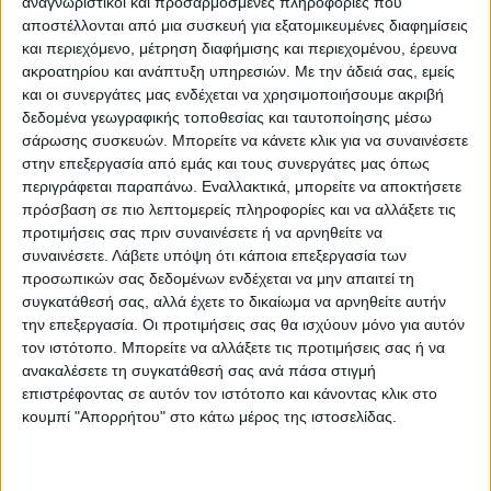
αναγνωριστικοί και προσαρμοσμένες πληροφορίες που
αποστέλλονται από μια συσκευή για εξατομικευμένες διαφημίσεις
και περιεχόμενο, μέτρηση διαφήμισης και περιεχομένου, έρευνα
ακροατηρίου και ανάπτυξη υπηρεσιών.
Με την άδειά σας, εμείς
και οι συνεργάτες μας ενδέχεται να χρησιμοποιήσουμε ακριβή
δεδομένα γεωγραφικής τοποθεσίας και ταυτοποίησης μέσω
σάρωσης συσκευών. Μπορείτε να κάνετε κλικ για να συναινέσετε
Η προσπάθεια συνεχίζεται με τον φωτισμό
στην επεξεργασία από εμάς και τους συνεργάτες μας όπως
περιγράφεται παραπάνω. Εναλλακτικά, μπορείτε να αποκτήσετε
που επιμελείται η κ. Μ. Κατσιφού με τους
πρόσβαση σε πιο λεπτομερείς πληροφορίες και να αλλάξετε τις
συνεργάτες της, να επεκτείνεται σε
προτιμήσεις σας πριν συναινέσετε ή να αρνηθείτε να
περισσότερους δρόμους της πόλης, σε
συναινέσετε.
Λάβετε υπόψη ότι κάποια επεξεργασία των
προσωπικών σας δεδομένων ενδέχεται να μην απαιτεί τη
πλατείες, πάρκα αλλά σταδιακά και στις
συγκατάθεσή σας, αλλά έχετε το δικαίωμα να αρνηθείτε αυτήν
κοινότητες του Δήμου.
την επεξεργασία. Οι προτιμήσεις σας θα ισχύουν μόνο για αυτόν
Έναρξη εκδηλώσεων
τον ιστότοπο. Μπορείτε να αλλάξετε τις προτιμήσεις σας ή να
Σύμφωνα με τα όσα έχουν προγραμματιστεί
ανακαλέσετε τη συγκατάθεσή σας ανά πάσα στιγμή
επιστρέφοντας σε αυτόν τον ιστότοπο και κάνοντας κλικ στο
η τελετή έναρξης θα πραγματοποιηθεί στην
κουμπί "Απορρήτου" στο κάτω μέρος της ιστοσελίδας.
κεντρική πλατεία τις πρώτες βραδινές ώρες
της Τετάρτης 4 Δεκεμβρίου ημέρα του
Πολιούχου Αγ. Σεραφείμ και ημέρα τοπικής