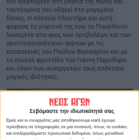
τον διερχόμενο στη μαγεία της πόλης και
ταυτόχρονα τον οδηγεί στο μαγεμένο
δάσος. Η πλατεία Πλαστήρα και αυτή
φόρεσε τα γιορτινά της ενώ το Παυσίλυπο
λουσμένο στο φως των προβολέων και των
χριστουγεννιάτικων φώτων με τις
κατασκευές του Παύλου Βησσαρίου και με
τη συνεχή φροντίδα του Γιάννη Παραθύρα
και όλων των συνεργατών τους απέκτησε
μαγικές ιδιότητες.
Σεβόμαστε την ιδιωτικότητά σας
Εμείς και οι συνεργάτες μας αποθηκεύουμε και/ή έχουμε
πρόσβαση σε πληροφορίες σε μια συσκευή, όπως τα cookies,
και επεξεργαζόμαστε προσωπικά δεδομένα, όπως μοναδικοί