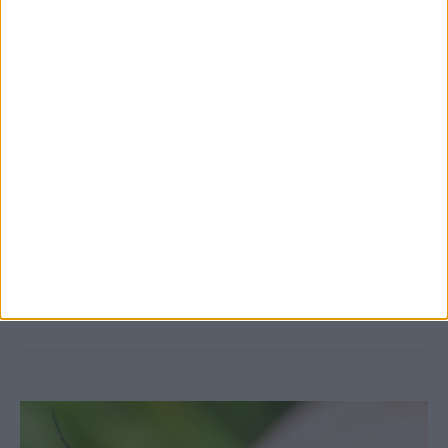
7 Αυγούστου 2026, 10:52 πμ
Θετικό το εμπορικό ισοζύγιο στη
Θεσσαλία, με την Καρδίτσα όμως ουραγό
στις εξαγωγές (πίνακες)
ΚΑΡΔΙΤΣΑ