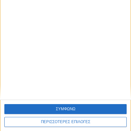
ανάθεση του masterplan της ΔΕΥΑ
Καρδίτσας
ΣΥΜΦΩΝΩ
ΠΕΡΙΣΣΟΤΕΡΕΣ ΕΠΙΛΟΓΕΣ
ΚΑΡΔΙΤΣΑ