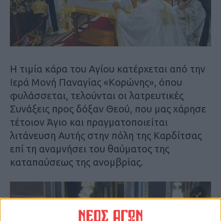
Η τιμία κάρα του Αγίου κατέρχεται από την
Ιερά Μονή Παναγίας «Κορώνης», όπου
φυλάσσεται, τελούνται οι λατρευτικές
Συνάξεις προς δόξαν Θεού, που μας χάρησε
τέτοιον Άγιο και πραγματοποιείται
λιτάνευση Αυτής στην πόλη της Καρδίτσας
επί τη αναμνήσει του θαύματος της
καταπαύσεως της ανομβρίας.