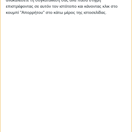
επιστρέφοντας σε αυτόν τον ιστότοπο και κάνοντας κλικ στο
κουμπί "Απορρήτου" στο κάτω μέρος της ιστοσελίδας.
Ωστόσο έστω και υπό περιορισμούς η
τοπική εκκλησία τίμησε με μεγαλοπρέπεια
τον Αγιο Σεραφείμ. Το πρωί στο
Μητροπολιτικό Ναό των Αγίων
Κωνσταντινου και Ελένης τελέστηκε Θεια
Λειτουργία προεξάρχοντος του
Σεβασμιωτάτου Μητροπολίτη
Θεσσαλιώτιδος και Φαναριοφερσάλων κ.κ.
Τιμόθεου και ακολούθησε η λιτάνευση της
Καρας εντός του Ιερού Ναού.