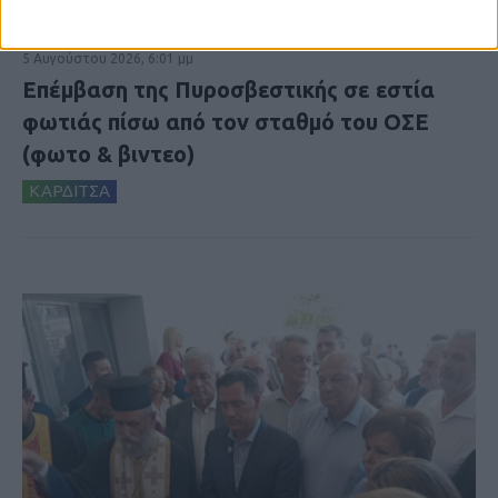
5 Αυγούστου 2026, 6:01 μμ
Επέμβαση της Πυροσβεστικής σε εστία
φωτιάς πίσω από τον σταθμό του ΟΣΕ
(φωτο & βιντεο)
ΚΑΡΔΙΤΣΑ