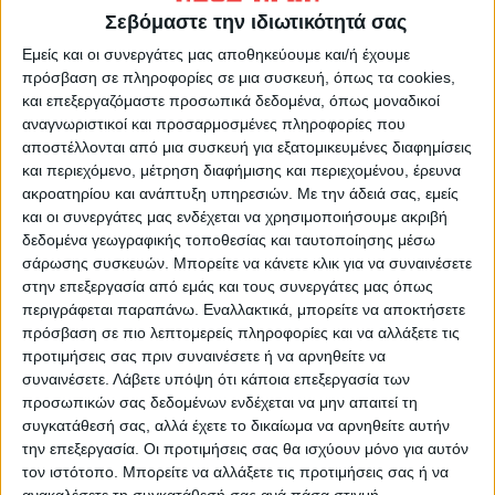
Σεβόμαστε την ιδιωτικότητά σας
Εμείς και οι συνεργάτες μας αποθηκεύουμε και/ή έχουμε
πρόσβαση σε πληροφορίες σε μια συσκευή, όπως τα cookies,
και επεξεργαζόμαστε προσωπικά δεδομένα, όπως μοναδικοί
αναγνωριστικοί και προσαρμοσμένες πληροφορίες που
αποστέλλονται από μια συσκευή για εξατομικευμένες διαφημίσεις
και περιεχόμενο, μέτρηση διαφήμισης και περιεχομένου, έρευνα
ακροατηρίου και ανάπτυξη υπηρεσιών.
Με την άδειά σας, εμείς
και οι συνεργάτες μας ενδέχεται να χρησιμοποιήσουμε ακριβή
δεδομένα γεωγραφικής τοποθεσίας και ταυτοποίησης μέσω
Φέτος όμως λόγω των περιοριστικών
σάρωσης συσκευών. Μπορείτε να κάνετε κλικ για να συναινέσετε
στην επεξεργασία από εμάς και τους συνεργάτες μας όπως
μέτρων που ισχύουν εξαιτίας της πανδημίας
περιγράφεται παραπάνω. Εναλλακτικά, μπορείτε να αποκτήσετε
του κορωνοιού η λιτάνευση της Κάρας από
πρόσβαση σε πιο λεπτομερείς πληροφορίες και να αλλάξετε τις
τον Μητροπολιτικό Ναό μέχρι την κεντρική
προτιμήσεις σας πριν συναινέσετε ή να αρνηθείτε να
συναινέσετε.
Λάβετε υπόψη ότι κάποια επεξεργασία των
πλατεία της πόλης ματαιώθηκε.
προσωπικών σας δεδομένων ενδέχεται να μην απαιτεί τη
συγκατάθεσή σας, αλλά έχετε το δικαίωμα να αρνηθείτε αυτήν
την επεξεργασία. Οι προτιμήσεις σας θα ισχύουν μόνο για αυτόν
τον ιστότοπο. Μπορείτε να αλλάξετε τις προτιμήσεις σας ή να
ανακαλέσετε τη συγκατάθεσή σας ανά πάσα στιγμή