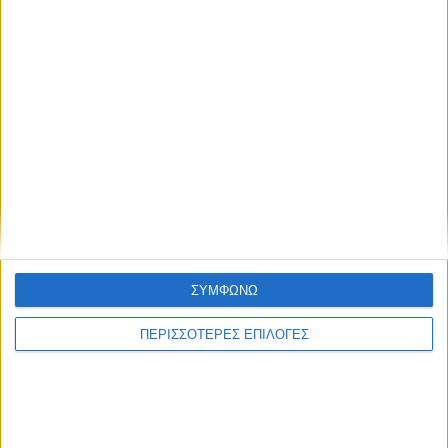
ΠΟΛΙΤΙΣΜΟΣ
ΣΥΜΦΩΝΩ
Η ανανέωση της παραχώρησης χρήσης
ΠΕΡΙΣΣΟΤΕΡΕΣ ΕΠΙΛΟΓΕΣ
έβαλε «τρικλοποδιά» στο έργο των
αποκαταστάσεων στην πλαζ Πεζούλας