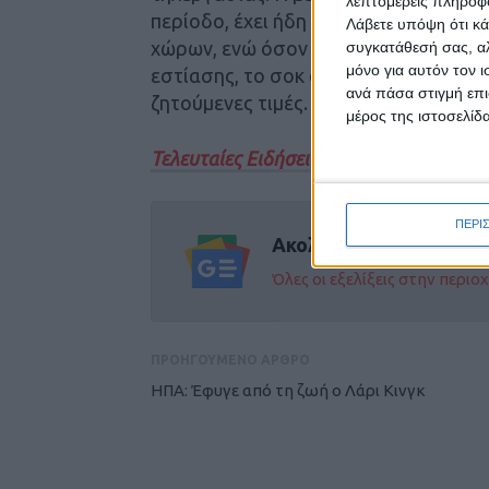
λεπτομερείς πληροφορ
περίοδο, έχει ήδη οδηγήσει πολλές ε
Λάβετε υπόψη ότι κά
χώρων, ενώ όσον αφορά στα εμπορικά
συγκατάθεσή σας, αλ
μόνο για αυτόν τον 
εστίασης, το σοκ από το παρατεταμέν
ανά πάσα στιγμή επι
ζητούμενες τιμές.
μέρος της ιστοσελίδα
Τελευταίες Ειδήσεις Σήμερα
ΠΕΡΙ
Ακολούθησε την εφημε
Όλες οι εξελίξεις στην περι
ΠΡΟΗΓΟΥΜΕΝΟ ΑΡΘΡΟ
ΗΠΑ: Έφυγε από τη ζωή ο Λάρι Κινγκ