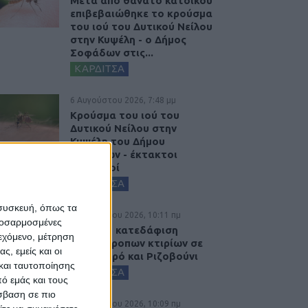
Μετά από θάνατο κατοίκου
επιβεβαιώθηκε το κρούσμα
του ιού του Δυτικού Νείλου
στην Κυψέλη - ο Δήμος
Σοφάδων στις...
ΚΑΡΔΙΤΣΑ
6 Αυγούστου 2026, 7:48 μμ
Κρούσμα του ιού του
Δυτικού Νείλου στην
Κυψέλη του Δήμου
Σοφάδων - έκτακτοι
ψεκασμοί
ΚΑΡΔΙΤΣΑ
 συσκευή, όπως τα
6 Αυγούστου 2026, 10:11 πμ
προσαρμοσμένες
Ξεκινά η κατεδάφιση
ιεχόμενο, μέτρηση
ετοιμόρροπων κτιρίων σε
ς, εμείς και οι
Αγναντερό και Ριζοβούνι
και ταυτοποίησης
ΚΑΡΔΙΤΣΑ
ό εμάς και τους
σβαση σε πιο
6 Αυγούστου 2026, 10:09 πμ