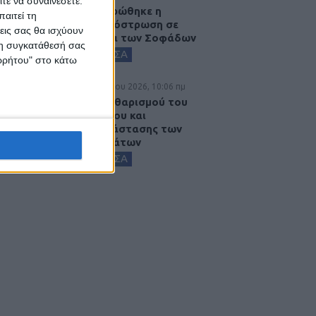
τε να συναινέσετε.
Ολοκληρώθηκε η
αιτεί τη
ασφαλτόστρωση σε
εις σας θα ισχύουν
τμήματα των Σοφάδων
 τη συγκατάθεσή σας
ΚΑΡΔΙΤΣΑ
ορρήτου" στο κάτω
6 Αυγούστου 2026, 10:06 πμ
Έργο καθαρισμού του
Ρογόζινου και
αποκατάστασης των
αναχωμάτων
ΚΑΡΔΙΤΣΑ