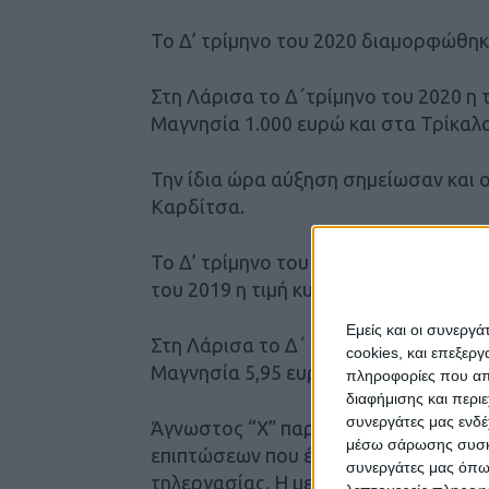
Το Δ’ τρίμηνο του 2020 διαμορφώθηκ
Στη Λάρισα το Δ΄τρίμηνο του 2020 η 
Μαγνησία 1.000 ευρώ και στα Τρίκαλ
Την ίδια ώρα αύξηση σημείωσαν και ο
Καρδίτσα.
Το Δ’ τρίμηνο του 2020 η τιμή διαμορ
του 2019 η τιμή κυμαινόταν στα 3,98 
Εμείς και οι συνεργ
Στη Λάρισα το Δ΄ τρίμηνο του 2020 η
cookies, και επεξε
Μαγνησία 5,95 ευρώ και στα Τρίκαλα 
πληροφορίες που απο
διαφήμισης και περι
συνεργάτες μας ενδέ
Άγνωστος “Χ” παραμένει η αγορά των
μέσω σάρωσης συσκευ
επιπτώσεων που έχει προκαλέσει η π
συνεργάτες μας όπω
τηλεργασίας. Η μείωση του λειτουργι