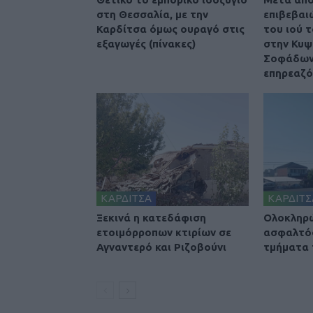
στη Θεσσαλία, με την
επιβεβαι
Καρδίτσα όμως ουραγό στις
του ιού 
εξαγωγές (πίνακες)
στην Κυψ
Σοφάδων
επηρεαζό
ΚΑΡΔΙΤΣΑ
ΚΑΡΔΙΤΣ
Ξεκινά η κατεδάφιση
Ολοκληρ
ετοιμόρροπων κτιρίων σε
ασφαλτό
Αγναντερό και Ριζοβούνι
τμήματα