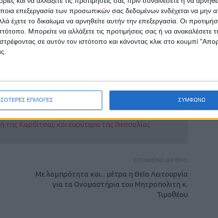
ίες και να αλλάξετε τις προτιμήσεις σας πριν συναινέσετε ή να αρνηθεί
ταιρίες στην επιλογή μικρότερων γραφειακών
ποια επεξεργασία των προσωπικών σας δεδομένων ενδέχεται να μην απ
 καταστήματα και στις επιχειρήσεις
λά έχετε το δικαίωμα να αρνηθείτε αυτήν την επεξεργασία. Οι προτιμήσ
ιστότοπο. Μπορείτε να αλλάξετε τις προτιμήσεις σας ή να ανακαλέσετε
ο lockdown είναι βέβαιο ότι θα επηρεάσει τις
στρέφοντας σε αυτόν τον ιστότοπο και κάνοντας κλικ στο κουμπί "Απ
ς.
ΣΣΟΤΕΡΕΣ ΕΠΙΛΟΓΕΣ
ΣΥΜΦΩΝΩ
ρίδα ΝΕΟΣ ΑΓΩΝ στο Google News!
οχή της Καρδίτσας και ευρύτερα της Θεσσαλίας
ΕΠΟΜΕΝΟ ΑΡΘΡΟ
Με λαμπρότητα και... μέτρα η Θεία Λειτουργία
για τα Ονομαστήρια του Μητροπολιτη κ.
Τιμοθέου