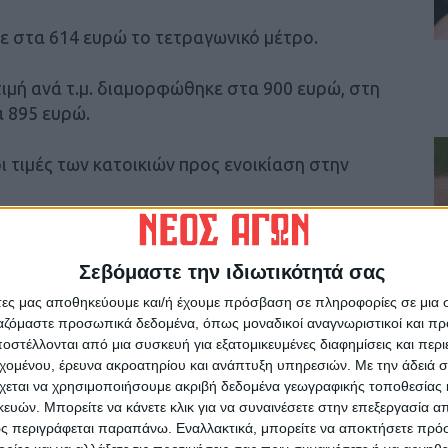
ε στα 614 ευρώ το τετραγωνικό μέτρο.
τιμή ανά τ.μ. διαμορφώθηκε στα 900 ευρώ, στη
α 895 ευρώ.
ι τιμές των κατοικιών προς ενοικίαση στην
φώθηκε στα 5 ευρώ ανά τ.μ, όταν το Δ’ τρίμηνο
ευρώ ανά τ.μ.
Σεβόμαστε την ιδιωτικότητά σας
άτες μας αποθηκεύουμε και/ή έχουμε πρόσβαση σε πληροφορίες σε μια
 τιμή διαμορφώθηκε στα 6,39 ευρώ ανά τ.μ, στη
ργαζόμαστε προσωπικά δεδομένα, όπως μοναδικοί αναγνωριστικοί και 
4,80 ευρώ.
στέλλονται από μια συσκευή για εξατομικευμένες διαφημίσεις και περ
εχομένου, έρευνα ακροατηρίου και ανάπτυξη υπηρεσιών.
Με την άδειά σα
χεται να χρησιμοποιήσουμε ακριβή δεδομένα γεωγραφικής τοποθεσίας 
 επαγγελματικών ακινήτων, λόγω των
ών. Μπορείτε να κάνετε κλικ για να συναινέσετε στην επεξεργασία απ
ανδημία με την εντυπωσιακή εφαρμογή της
ς περιγράφεται παραπάνω. Εναλλακτικά, μπορείτε να αποκτήσετε πρό
κού κόστους των επιχειρήσεων αυτήν την