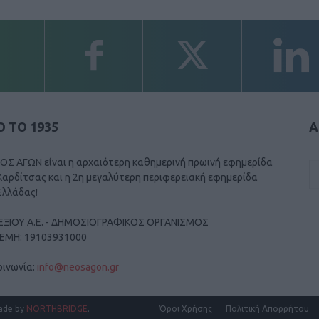
 ΤΟ 1935
Α
ΟΣ ΑΓΩΝ είναι η αρχαιότερη καθημερινή πρωινή εφημερίδα
Καρδίτσας και η 2η μεγαλύτερη περιφερειακή εφημερίδα
Ελλάδας!
ΕΞΙΟΥ Α.Ε. - ΔΗΜΟΣΙΟΓΡΑΦΙΚΟΣ ΟΡΓΑΝΙΣΜΟΣ
ΓΕΜΗ: 19103931000
οινωνία:
info@neosagon.gr
ade by
NORTHBRIDGE
.
Όροι Χρήσης
Πολιτική Απορρήτου