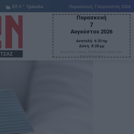
C
27.1
Τρίκαλα
Παρασκευή, 7 Αύγουστος 2026
Παρασκευή
7
Αυγούστου 2026
Ανατολή:
6:33 πμ
Δύση:
8:28 μμ
Δομετίου οσίου, Νικάνορος οσίου του
ΙΤΣΑΣ
θαυματουργού