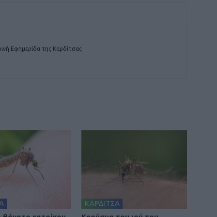
ινή Εφημερίδα της Καρδίτσας
Α
ΚΑΡΔΙΤΣΑ
 θάνατο κατοίκου
Κρούσμα του ιού του