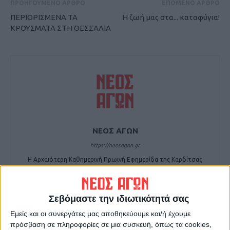
ΠΡΟΗΓΟΥΜΕΝΟ ΑΡΘΡΟ
ΕΠΟΜΕΝΟ ΑΡΘΡΟ
ΠΕΡΙΟΡΙΣΜΕΝΑ ΤΑ
Η ζωή μας στα... καταφύγια!
ΚΡΟΥΣΜΑΤΑ ΣΤΗ ΘΕΣΣΑΛΙΑ
ΝΕΟΣ ΑΓΩΝ
https://neosagon.gr
Η Αρχαιότερη Καθημερινή Πρωινή Εφημερίδα της Καρδίτσας
Σεβόμαστε την ιδιωτικότητά σας
Εμείς και οι συνεργάτες μας αποθηκεύουμε και/ή έχουμε
ΠΑΡΟΜΟΙΑ ΑΡΘΡΑ
πρόσβαση σε πληροφορίες σε μια συσκευή, όπως τα cookies,