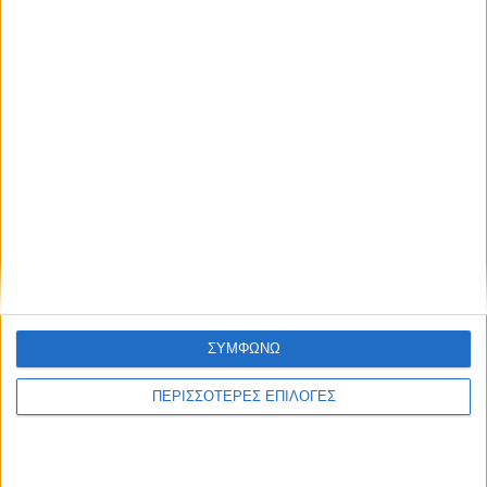
8 Αυγούστου 2026, 9:42 πμ
Προχωρούν οι διαδικασίες για την
ανάθεση του masterplan της ΔΕΥΑ
Καρδίτσας
ΣΥΜΦΩΝΩ
ΚΑΡΔΙΤΣΑ
ΠΕΡΙΣΣΟΤΕΡΕΣ ΕΠΙΛΟΓΕΣ