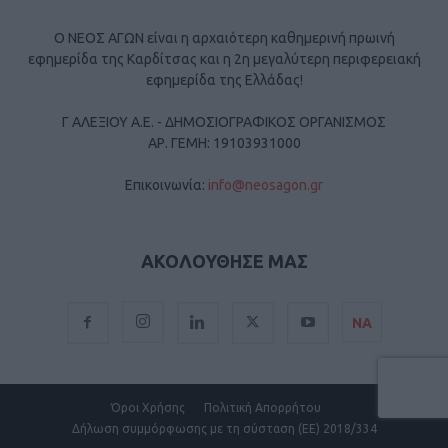
Ο ΝΕΟΣ ΑΓΩΝ είναι η αρχαιότερη καθημερινή πρωινή
εφημερίδα της Καρδίτσας και η 2η μεγαλύτερη περιφερειακή
εφημερίδα της Ελλάδας!
Γ ΑΛΕΞΙΟΥ Α.Ε. - ΔΗΜΟΣΙΟΓΡΑΦΙΚΟΣ ΟΡΓΑΝΙΣΜΟΣ
ΑΡ. ΓΕΜΗ: 19103931000
Επικοινωνία:
info@neosagon.gr
ΑΚΟΛΟΥΘΗΣΕ ΜΑΣ
ΝΑ
Όροι Χρήσης
Πολιτική Απορρήτου
Δήλωση συμμόρφωσης με τη σύσταση (ΕΕ) 2018/334