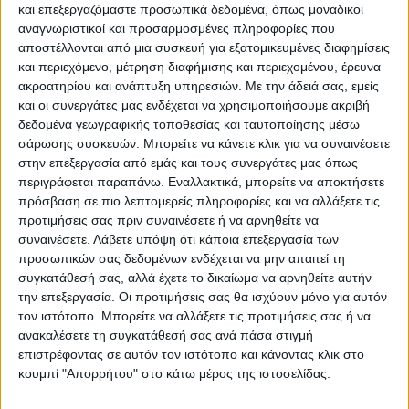
και επεξεργαζόμαστε προσωπικά δεδομένα, όπως μοναδικοί
αναγνωριστικοί και προσαρμοσμένες πληροφορίες που
αποστέλλονται από μια συσκευή για εξατομικευμένες διαφημίσεις
και περιεχόμενο, μέτρηση διαφήμισης και περιεχομένου, έρευνα
ακροατηρίου και ανάπτυξη υπηρεσιών.
Με την άδειά σας, εμείς
και οι συνεργάτες μας ενδέχεται να χρησιμοποιήσουμε ακριβή
δεδομένα γεωγραφικής τοποθεσίας και ταυτοποίησης μέσω
σάρωσης συσκευών. Μπορείτε να κάνετε κλικ για να συναινέσετε
στην επεξεργασία από εμάς και τους συνεργάτες μας όπως
περιγράφεται παραπάνω. Εναλλακτικά, μπορείτε να αποκτήσετε
πρόσβαση σε πιο λεπτομερείς πληροφορίες και να αλλάξετε τις
προτιμήσεις σας πριν συναινέσετε ή να αρνηθείτε να
VIDEO ΤΗΣ ΘΕΣΣΑΛΙΑΣ
συναινέσετε.
Λάβετε υπόψη ότι κάποια επεξεργασία των
Ρήξη στις λαϊκές αγορές
προσωπικών σας δεδομένων ενδέχεται να μην απαιτεί τη
συγκατάθεσή σας, αλλά έχετε το δικαίωμα να αρνηθείτε αυτήν
την επεξεργασία. Οι προτιμήσεις σας θα ισχύουν μόνο για αυτόν
τον ιστότοπο. Μπορείτε να αλλάξετε τις προτιμήσεις σας ή να
ανακαλέσετε τη συγκατάθεσή σας ανά πάσα στιγμή
επιστρέφοντας σε αυτόν τον ιστότοπο και κάνοντας κλικ στο
κουμπί "Απορρήτου" στο κάτω μέρος της ιστοσελίδας.