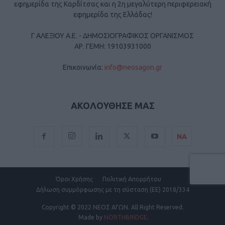
εφημερίδα της Καρδίτσας και η 2η μεγαλύτερη περιφερειακή
εφημερίδα της Ελλάδας!
Γ ΑΛΕΞΙΟΥ Α.Ε. - ΔΗΜΟΣΙΟΓΡΑΦΙΚΟΣ ΟΡΓΑΝΙΣΜΟΣ
ΑΡ. ΓΕΜΗ: 19103931000
Επικοινωνία:
info@neosagon.gr
ΑΚΟΛΟΥΘΗΣΕ ΜΑΣ
ΝΑ
Όροι Χρήσης
Πολιτική Απορρήτου
Δήλωση συμμόρφωσης με τη σύσταση (ΕΕ) 2018/334
Copyright
© 2022 ΝΕΟΣ ΑΓΩΝ.
All Right Reserved.
Made by
NORTHBRIDGE
.