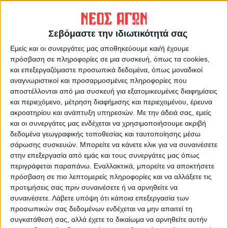
ΠΡΟΗΓΟΥΜΕΝΟ ΑΡΘΡΟ
ΕΠΟΜΕΝΟ ΑΡΘΡΟ
Ορκίστηκε η νέα δημοτική
Ορκίστηκε η νέα δημοτική
Σεβόμαστε την ιδιωτικότητά σας
αρχή στη Λίμνη Πλαστήρα
αρχή στους Σοφάδες
Εμείς και οι συνεργάτες μας αποθηκεύουμε και/ή έχουμε
πρόσβαση σε πληροφορίες σε μια συσκευή, όπως τα cookies,
και επεξεργαζόμαστε προσωπικά δεδομένα, όπως μοναδικοί
αναγνωριστικοί και προσαρμοσμένες πληροφορίες που
αποστέλλονται από μια συσκευή για εξατομικευμένες διαφημίσεις
και περιεχόμενο, μέτρηση διαφήμισης και περιεχομένου, έρευνα
ακροατηρίου και ανάπτυξη υπηρεσιών.
Με την άδειά σας, εμείς
και οι συνεργάτες μας ενδέχεται να χρησιμοποιήσουμε ακριβή
δεδομένα γεωγραφικής τοποθεσίας και ταυτοποίησης μέσω
Δημοσιογραφική Ομάδα ΝΕΟΣ ΑΓΩΝ
σάρωσης συσκευών. Μπορείτε να κάνετε κλικ για να συναινέσετε
https://neosagon.gr
στην επεξεργασία από εμάς και τους συνεργάτες μας όπως
περιγράφεται παραπάνω. Εναλλακτικά, μπορείτε να αποκτήσετε
Η Αρχαιότερη Καθημερινή Πρωινή Εφημερίδα της Καρδίτσας
πρόσβαση σε πιο λεπτομερείς πληροφορίες και να αλλάξετε τις
προτιμήσεις σας πριν συναινέσετε ή να αρνηθείτε να
συναινέσετε.
Λάβετε υπόψη ότι κάποια επεξεργασία των
προσωπικών σας δεδομένων ενδέχεται να μην απαιτεί τη
συγκατάθεσή σας, αλλά έχετε το δικαίωμα να αρνηθείτε αυτήν