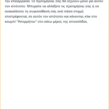
ΠΑΡΟΜΟΙΑ ΑΡΘΡΑ
την επεξεργασία. Οι προτιμήσεις σας θα ισχύουν μόνο για αυτόν
τον ιστότοπο. Μπορείτε να αλλάξετε τις προτιμήσεις σας ή να
ανακαλέσετε τη συγκατάθεσή σας ανά πάσα στιγμή
επιστρέφοντας σε αυτόν τον ιστότοπο και κάνοντας κλικ στο
κουμπί "Απορρήτου" στο κάτω μέρος της ιστοσελίδας.
ΚΑΡΔΙΤΣΑ
Σε εξέλιξη τα έργα αγροτικής οδοποιίας
σε περιοχές του Δήμου Παλαμά (ΦΩΤΟ)