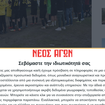
Σεβόμαστε την ιδιωτικότητά σας
άτες μας αποθηκεύουμε και/ή έχουμε πρόσβαση σε πληροφορίες σε μια
ργαζόμαστε προσωπικά δεδομένα, όπως μοναδικοί αναγνωριστικοί και 
στέλλονται από μια συσκευή για εξατομικευμένες διαφημίσεις και περ
εχομένου, έρευνα ακροατηρίου και ανάπτυξη υπηρεσιών.
Με την άδειά σα
χεται να χρησιμοποιήσουμε ακριβή δεδομένα γεωγραφικής τοποθεσίας 
ών. Μπορείτε να κάνετε κλικ για να συναινέσετε στην επεξεργασία απ
ς περιγράφεται παραπάνω. Εναλλακτικά, μπορείτε να αποκτήσετε πρό
ίες και να αλλάξετε τις προτιμήσεις σας πριν συναινέσετε ή να αρνηθεί