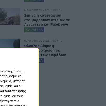
6 Αυγούστου 2026, 10:11 πμ
Ξεκινά η κατεδάφιση
ετοιμόρροπων κτιρίων σε
Αγναντερό και Ριζοβούνι
ΚΑΡΔΙΤΣΑ
6 Αυγούστου 2026, 10:09 πμ
Ολοκληρώθηκε η
ασφαλτόστρωση σε
τμήματα των Σοφάδων
ΚΑΡΔΙΤΣΑ
 συσκευή, όπως τα
προσαρμοσμένες
ιεχόμενο, μέτρηση
ς, εμείς και οι
και ταυτοποίησης
ό εμάς και τους
σβαση σε πιο
τε να συναινέσετε.