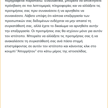
περιγράφεται παραπάνω. Εναλλακτικά, μπορείτε να αποκτήσετε
Υγείας όπου επισημαίνεται η ανάγκη
πρόσβαση σε πιο λεπτομερείς πληροφορίες και να αλλάξετε τις
προτιμήσεις σας πριν συναινέσετε ή να αρνηθείτε να
επάνδρωσης των δομών υγείας, ειδικά
συναινέσετε.
Λάβετε υπόψη ότι κάποια επεξεργασία των
τώρα που η πανδημία «πλήγωσε»
προσωπικών σας δεδομένων ενδέχεται να μην απαιτεί τη
συγκεκριμένους τομείς όπως είναι η
συγκατάθεσή σας, αλλά έχετε το δικαίωμα να αρνηθείτε αυτήν
παθολογική κλινική του Νοσοκομείου.
την επεξεργασία. Οι προτιμήσεις σας θα ισχύουν μόνο για αυτόν
τον ιστότοπο. Μπορείτε να αλλάξετε τις προτιμήσεις σας ή να
Κ.Π.
ανακαλέσετε τη συγκατάθεσή σας ανά πάσα στιγμή
επιστρέφοντας σε αυτόν τον ιστότοπο και κάνοντας κλικ στο
κουμπί "Απορρήτου" στο κάτω μέρος της ιστοσελίδας.
Τελευταίες Ειδήσεις Σήμερα
Ακολούθησε την εφημερίδα ΝΕΟΣ
ΑΓΩΝ στο Google News!
Όλες οι εξελίξεις στην περιοχή της
Καρδίτσας και ευρύτερα της Θεσσαλίας
ΠΡΟΗΓΟΥΜΕΝΟ ΑΡΘΡΟ
ΕΠΟΜΕΝΟ ΑΡΘΡΟ