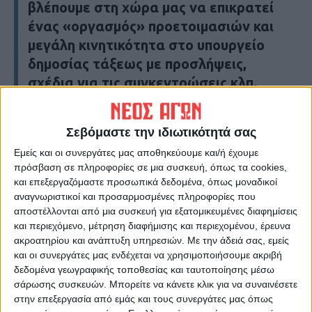
βλέπουμε στη χώρα μας να επικρατεί
ένας «οργασμός» προετοιμασιών και
μεγάλη κινητικότητα στο υπουργείο
δημοσίας τάξεως με προσλήψεις,
σχέδια για τις συγκεντρώσεις κλπ.
Ενέργειες οι οποίες, λογικά
σκεπτόμενοι, θα έπρεπε να περιέλθουν
Σεβόμαστε την ιδιωτικότητά σας
σε δεύτερη μοίρα και να προταχθούν οι
Εμείς και οι συνεργάτες μας αποθηκεύουμε και/ή έχουμε
πάμπολλες ανάγκες στις δημόσιες
πρόσβαση σε πληροφορίες σε μια συσκευή, όπως τα cookies,
δομές υγείας αλλά και στην παιδεία
και επεξεργαζόμαστε προσωπικά δεδομένα, όπως μοναδικοί
προκειμένου τα μαθήματα να γίνονται
αναγνωριστικοί και προσαρμοσμένες πληροφορίες που
αποστέλλονται από μια συσκευή για εξατομικευμένες διαφημίσεις
ανεμπόδιστα δια ζώσης με τις
και περιεχόμενο, μέτρηση διαφήμισης και περιεχομένου, έρευνα
βέλτιστες δυνατές συνθήκες
ακροατηρίου και ανάπτυξη υπηρεσιών.
Με την άδειά σας, εμείς
υγειονομικής ασφάλειας. Σε ότι αφορά
και οι συνεργάτες μας ενδέχεται να χρησιμοποιήσουμε ακριβή
δε την υγεία είναι χαρακτηριστική η
δεδομένα γεωγραφικής τοποθεσίας και ταυτοποίησης μέσω
σάρωσης συσκευών. Μπορείτε να κάνετε κλικ για να συναινέσετε
επιστολή του Ιατρικού Συλλόγου του
στην επεξεργασία από εμάς και τους συνεργάτες μας όπως
Νομού Καρδίτσας στο υπουργείο