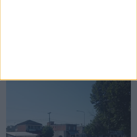
6 Αυγούστου 2026, 10:11 πμ
Ξεκινά η κατεδάφιση ετοιμόρροπων
κτιρίων σε Αγναντερό και Ριζοβούνι
ΚΑΡΔΙΤΣΑ