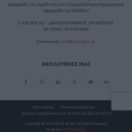
εφημερίδα της Καρδίτσας και η 2η μεγαλύτερη περιφερειακή
εφημερίδα της Ελλάδας!
Γ ΑΛΕΞΙΟΥ Α.Ε. - ΔΗΜΟΣΙΟΓΡΑΦΙΚΟΣ ΟΡΓΑΝΙΣΜΟΣ
ΑΡ. ΓΕΜΗ: 19103931000
Επικοινωνία:
info@neosagon.gr
ΑΚΟΛΟΥΘΗΣΕ ΜΑΣ
ΝΑ
Όροι Χρήσης
Πολιτική Απορρήτου
Δήλωση συμμόρφωσης με τη σύσταση (ΕΕ) 2018/334
Copyright
© 2022 ΝΕΟΣ ΑΓΩΝ.
All Right Reserved.
Made by
NORTHBRIDGE
.