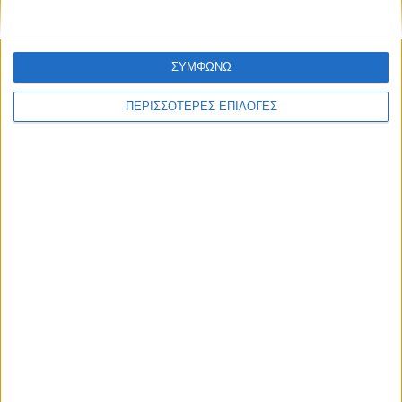
Θέμα ημέρας : Έχετε εκμεταλλευτεί στις
θερινές εκπτώσεις για κάποια αγορά;
ΣΥΜΦΩΝΩ
ΠΕΡΙΣΣΟΤΕΡΕΣ ΕΠΙΛΟΓΕΣ
ΘΕΜΑ ΤΗΣ ΗΜΕΡΑΣ