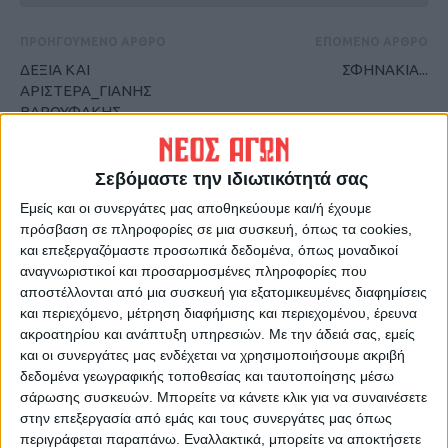
ΠΡΟΗΓΟΥΜΕΝΟ ΑΡΘΡΟ
ΕΠΟΜΕΝΟ ΑΡΘΡΟ
ΔΕΞΙΑ ΚΑΙ
ΣΦΗΝΑΚΙΑ...
ΑΡΙΣΤΕΡΑ_ΓΙΑΝΗΣ
ΒΑΡΟΥΦΑΚΗΣ
Σεβόμαστε την ιδιωτικότητά σας
Εμείς και οι συνεργάτες μας αποθηκεύουμε και/ή έχουμε
πρόσβαση σε πληροφορίες σε μια συσκευή, όπως τα cookies,
και επεξεργαζόμαστε προσωπικά δεδομένα, όπως μοναδικοί
αναγνωριστικοί και προσαρμοσμένες πληροφορίες που
αποστέλλονται από μια συσκευή για εξατομικευμένες διαφημίσεις
ΝΕΟΣ ΑΓΩΝ
και περιεχόμενο, μέτρηση διαφήμισης και περιεχομένου, έρευνα
ακροατηρίου και ανάπτυξη υπηρεσιών.
Με την άδειά σας, εμείς
https://neosagon.gr
και οι συνεργάτες μας ενδέχεται να χρησιμοποιήσουμε ακριβή
Η Αρχαιότερη Καθημερινή Πρωινή Εφημερίδα της Καρδίτσας
δεδομένα γεωγραφικής τοποθεσίας και ταυτοποίησης μέσω
σάρωσης συσκευών. Μπορείτε να κάνετε κλικ για να συναινέσετε
στην επεξεργασία από εμάς και τους συνεργάτες μας όπως
περιγράφεται παραπάνω. Εναλλακτικά, μπορείτε να αποκτήσετε