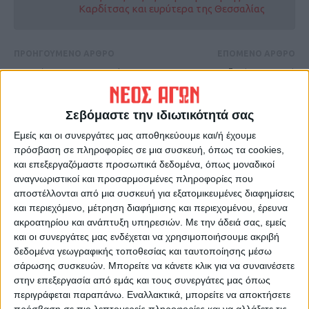
Καρδίτσας και ευρύτερα της Θεσσαλίας
ΠΡΟΗΓΟΥΜΕΝΟ ΑΡΘΡΟ
ΕΠΟΜΕΝΟ ΑΡΘΡΟ
Προσέφυγε στο εφετείο της
Μαζικό αγροτικό
ΕΠΟ για το ματς με την
συλλαλητήριο μεταξύ
Καβάλα η ΑΣΑ
Παλαμά-Ιτέας 27/1/2022
Σεβόμαστε την ιδιωτικότητά σας
Εμείς και οι συνεργάτες μας αποθηκεύουμε και/ή έχουμε
πρόσβαση σε πληροφορίες σε μια συσκευή, όπως τα cookies,
και επεξεργαζόμαστε προσωπικά δεδομένα, όπως μοναδικοί
αναγνωριστικοί και προσαρμοσμένες πληροφορίες που
αποστέλλονται από μια συσκευή για εξατομικευμένες διαφημίσεις
και περιεχόμενο, μέτρηση διαφήμισης και περιεχομένου, έρευνα
ακροατηρίου και ανάπτυξη υπηρεσιών.
Με την άδειά σας, εμείς
και οι συνεργάτες μας ενδέχεται να χρησιμοποιήσουμε ακριβή
ΝΕΟΣ ΑΓΩΝ
δεδομένα γεωγραφικής τοποθεσίας και ταυτοποίησης μέσω
https://neosagon.gr
σάρωσης συσκευών. Μπορείτε να κάνετε κλικ για να συναινέσετε
Η Αρχαιότερη Καθημερινή Πρωινή Εφημερίδα της Καρδίτσας
στην επεξεργασία από εμάς και τους συνεργάτες μας όπως
περιγράφεται παραπάνω. Εναλλακτικά, μπορείτε να αποκτήσετε