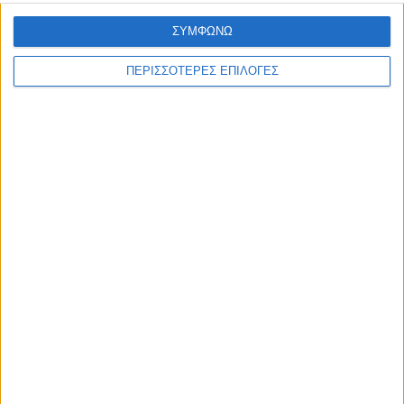
ΣΥΜΦΩΝΩ
ΠΕΡΙΣΣΟΤΕΡΕΣ ΕΠΙΛΟΓΕΣ
WEB TV
Τροχαίο στο δρόμο Καρδίτσα - Δέλτα