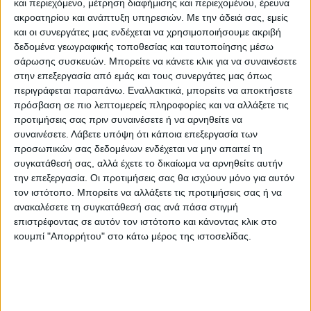
στόμα με τα δύο χέρια και εμένα με πονάει»
και περιεχόμενο, μέτρηση διαφήμισης και περιεχομένου, έρευνα
ακροατηρίου και ανάπτυξη υπηρεσιών.
Με την άδειά σας, εμείς
και βάζουν, «την ουρίτσα τους στο στόμα
και οι συνεργάτες μας ενδέχεται να χρησιμοποιήσουμε ακριβή
μου». Όπως περιέγραψε το παιδί «εκείνοι
δεδομένα γεωγραφικής τοποθεσίας και ταυτοποίησης μέσω
γελάνε» και «αυτά γίνονταν αμέτρητες
σάρωσης συσκευών. Μπορείτε να κάνετε κλικ για να συναινέσετε
φορές». Ακόμη, είπε ότι κάποιος από τους
στην επεξεργασία από εμάς και τους συνεργάτες μας όπως
περιγράφεται παραπάνω. Εναλλακτικά, μπορείτε να αποκτήσετε
θείους του «έβαλε την ουρίτσα του στο χέρι
πρόσβαση σε πιο λεπτομερείς πληροφορίες και να αλλάξετε τις
του και αλλού».
προτιμήσεις σας πριν συναινέσετε ή να αρνηθείτε να
συναινέσετε.
Λάβετε υπόψη ότι κάποια επεξεργασία των
Σύμφωνα με τις ίδιες πληροφορίες, οι τρεις
προσωπικών σας δεδομένων ενδέχεται να μην απαιτεί τη
συγκατάθεσή σας, αλλά έχετε το δικαίωμα να αρνηθείτε αυτήν
άντρες απειλούσαν το παιδί ότι «θα
την επεξεργασία. Οι προτιμήσεις σας θα ισχύουν μόνο για αυτόν
σκοτώσουν τη γιαγιά και θα το δείρουν αν
τον ιστότοπο. Μπορείτε να αλλάξετε τις προτιμήσεις σας ή να
το πει». «Έκλαιγα. Προσπαθούσα να μιλήσω
ανακαλέσετε τη συγκατάθεσή σας ανά πάσα στιγμή
επιστρέφοντας σε αυτόν τον ιστότοπο και κάνοντας κλικ στο
αλλά μου έκλειναν το στόμα», περιέγραψε
κουμπί "Απορρήτου" στο κάτω μέρος της ιστοσελίδας.
το παιδί σε ψυχολόγους, ενώ όταν το
ρώτησαν πότε και οι τρεις έκαναν όλα αυτά
που το παιδί περιέγραφε, η απάντηση ήταν:
«Αυτό έγινε πολλές φορές, αμέτρητες».