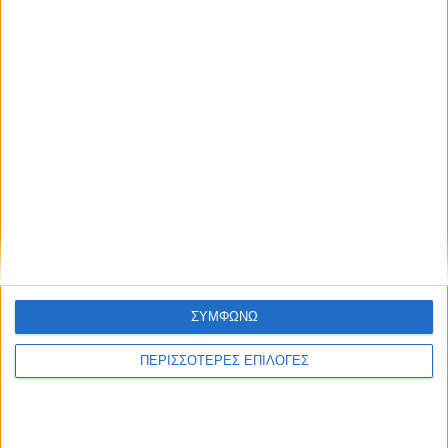
8 Αυγούστου 2026, 1:21 μμ
Υψηλός ο κίνδυνος πυρκαγιάς την Κυριακή
στο Ν. Καρδίτσας
ΣΥΜΦΩΝΩ
ΚΑΡΔΙΤΣΑ
ΠΕΡΙΣΣΟΤΕΡΕΣ ΕΠΙΛΟΓΕΣ