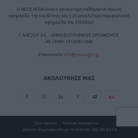
Ο ΝΕΟΣ ΑΓΩΝ είναι η αρχαιότερη καθημερινή πρωινή
εφημερίδα της Καρδίτσας και η 2η μεγαλύτερη περιφερειακή
εφημερίδα της Ελλάδας!
Γ ΑΛΕΞΙΟΥ Α.Ε. - ΔΗΜΟΣΙΟΓΡΑΦΙΚΟΣ ΟΡΓΑΝΙΣΜΟΣ
ΑΡ. ΓΕΜΗ: 19103931000
Επικοινωνία:
info@neosagon.gr
ΑΚΟΛΟΥΘΗΣΕ ΜΑΣ
ΝΑ
Όροι Χρήσης
Πολιτική Απορρήτου
Δήλωση συμμόρφωσης με τη σύσταση (ΕΕ) 2018/334