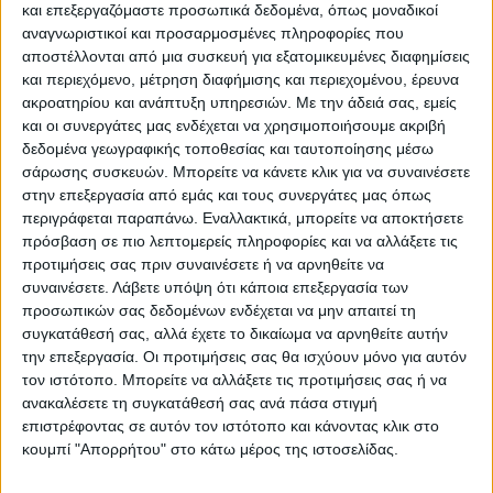
ΠΑΡΟΜΟΙΑ ΑΡΘΡΑ
και επεξεργαζόμαστε προσωπικά δεδομένα, όπως μοναδικοί
αναγνωριστικοί και προσαρμοσμένες πληροφορίες που
αποστέλλονται από μια συσκευή για εξατομικευμένες διαφημίσεις
και περιεχόμενο, μέτρηση διαφήμισης και περιεχομένου, έρευνα
ακροατηρίου και ανάπτυξη υπηρεσιών.
Με την άδειά σας, εμείς
και οι συνεργάτες μας ενδέχεται να χρησιμοποιήσουμε ακριβή
δεδομένα γεωγραφικής τοποθεσίας και ταυτοποίησης μέσω
σάρωσης συσκευών. Μπορείτε να κάνετε κλικ για να συναινέσετε
στην επεξεργασία από εμάς και τους συνεργάτες μας όπως
περιγράφεται παραπάνω. Εναλλακτικά, μπορείτε να αποκτήσετε
πρόσβαση σε πιο λεπτομερείς πληροφορίες και να αλλάξετε τις
προτιμήσεις σας πριν συναινέσετε ή να αρνηθείτε να
συναινέσετε.
Λάβετε υπόψη ότι κάποια επεξεργασία των
VIDEO ΤΗΣ ΘΕΣΣΑΛΙΑΣ
προσωπικών σας δεδομένων ενδέχεται να μην απαιτεί τη
Ρήξη στις λαϊκές αγορές
συγκατάθεσή σας, αλλά έχετε το δικαίωμα να αρνηθείτε αυτήν
την επεξεργασία. Οι προτιμήσεις σας θα ισχύουν μόνο για αυτόν
τον ιστότοπο. Μπορείτε να αλλάξετε τις προτιμήσεις σας ή να
ανακαλέσετε τη συγκατάθεσή σας ανά πάσα στιγμή
επιστρέφοντας σε αυτόν τον ιστότοπο και κάνοντας κλικ στο
κουμπί "Απορρήτου" στο κάτω μέρος της ιστοσελίδας.