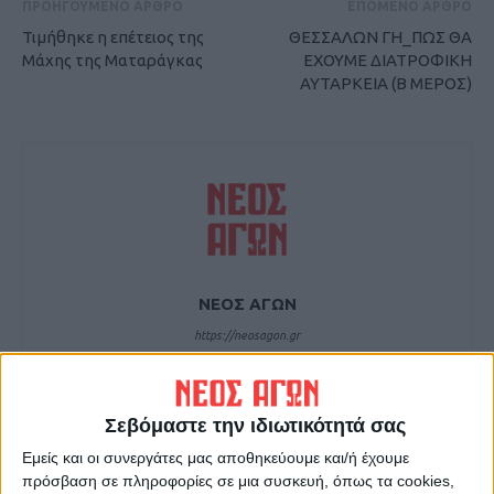
ΠΡΟΗΓΟΥΜΕΝΟ ΑΡΘΡΟ
ΕΠΟΜΕΝΟ ΑΡΘΡΟ
Τιμήθηκε η επέτειος της
ΘΕΣΣΑΛΩΝ ΓΗ_ΠΩΣ ΘΑ
Μάχης της Ματαράγκας
ΕΧΟΥΜΕ ΔΙΑΤΡΟΦΙΚΗ
ΑΥΤΑΡΚΕΙΑ (Β ΜΕΡΟΣ)
ΝΕΟΣ ΑΓΩΝ
https://neosagon.gr
Η Αρχαιότερη Καθημερινή Πρωινή Εφημερίδα της Καρδίτσας
Σεβόμαστε την ιδιωτικότητά σας
Εμείς και οι συνεργάτες μας αποθηκεύουμε και/ή έχουμε
πρόσβαση σε πληροφορίες σε μια συσκευή, όπως τα cookies,