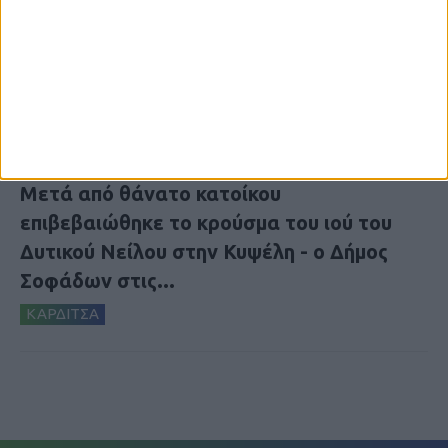
7 Αυγούστου 2026, 10:21 πμ
Μετά από θάνατο κατοίκου
επιβεβαιώθηκε το κρούσμα του ιού του
Δυτικού Νείλου στην Κυψέλη - ο Δήμος
Σοφάδων στις...
ΚΑΡΔΙΤΣΑ