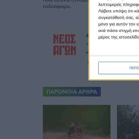
λεπτομερείς πληροφορ
ποδόσφαιρο...
Λάβετε υπόψη ότι κά
συγκατάθεσή σας, αλ
μόνο για αυτόν τον 
ανά πάσα στιγμή επι
Δημοσιογραφική Ομά
μέρος της ιστοσελίδα
https://neosagon.gr
Η Αρχαιότερη Καθημερινή Πρω
ΠΕΡΙ
ΠΑΡΟΜΟΙΑ ΑΡΘΡΑ