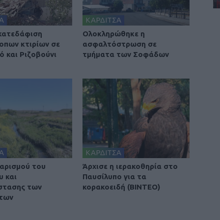
Α
ΚΑΡΔΙΤΣΑ
 κατεδάφιση
Ολοκληρώθηκε η
οπων κτιρίων σε
ασφαλτόστρωση σε
ό και Ριζοβούνι
τμήματα των Σοφάδων
Α
ΚΑΡΔΙΤΣΑ
αρισμού του
Άρχισε η ιερακοθηρία στο
υ και
Παυσίλυπο για τα
στασης των
κορακοειδή (ΒΙΝΤΕΟ)
των