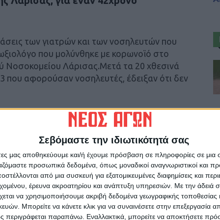
ς Λάρισας, για έναν 42χρονο
τάσεις των γιατρών και των νοσηλευτών που
ωξιολόγο που μολύνθηκε με κορωνοϊό στο
ύ Νοσοκομείου Λάρισας.Μετά τα 20 χθεσινά
23 που αφορούσαν νοσηλευτές, έδειξαν ότι δεν
Σεβόμαστε την ιδιωτικότητά σας
ρίδα ΝΕΟΣ ΑΓΩΝ στο Google News!
άτες μας αποθηκεύουμε και/ή έχουμε πρόσβαση σε πληροφορίες σε μια
ργαζόμαστε προσωπικά δεδομένα, όπως μοναδικοί αναγνωριστικοί και 
οχή της Καρδίτσας και ευρύτερα της Θεσσαλίας
στέλλονται από μια συσκευή για εξατομικευμένες διαφημίσεις και περ
εχομένου, έρευνα ακροατηρίου και ανάπτυξη υπηρεσιών.
Με την άδειά σα
χεται να χρησιμοποιήσουμε ακριβή δεδομένα γεωγραφικής τοποθεσίας 
ών. Μπορείτε να κάνετε κλικ για να συναινέσετε στην επεξεργασία απ
ΕΠΟΜΕΝΟ ΑΡΘΡΟ
ς περιγράφεται παραπάνω. Εναλλακτικά, μπορείτε να αποκτήσετε πρό
Καρδίτσα: Σοβαρός τραυματισμός 60χρονου