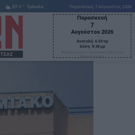
C
27.1
Τρίκαλα
Παρασκευή, 7 Αύγουστος 2026
Παρασκευή
7
Αυγούστου 2026
Ανατολή:
6:33 πμ
Δύση:
8:28 μμ
Δομετίου οσίου, Νικάνορος οσίου του
ΙΤΣΑΣ
θαυματουργού