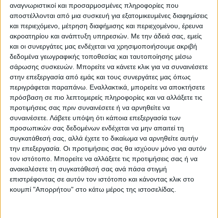
αναγνωριστικοί και προσαρμοσμένες πληροφορίες που
2050».
αποστέλλονται από μια συσκευή για εξατομικευμένες διαφημίσεις
και περιεχόμενο, μέτρηση διαφήμισης και περιεχομένου, έρευνα
Το όνειρο για σύντηξηυδρογόνου
ακροατηρίου και ανάπτυξη υπηρεσιών.
Με την άδειά σας, εμείς
ξεκίνησεπριν από 15 χρόνιαΤο πρόγραμμα
και οι συνεργάτες μας ενδέχεται να χρησιμοποιήσουμε ακριβή
δεδομένα γεωγραφικής τοποθεσίας και ταυτοποίησης μέσω
ITER ξεκίνησε εδώ και σχεδόν 15χρόνια
σάρωσης συσκευών. Μπορείτε να κάνετε κλικ για να συναινέσετε
στις όχθες του ποταμού Ντιράνς, σε
στην επεξεργασία από εμάς και τους συνεργάτες μας όπως
απόσταση 40 χιλιομέτρων απότην Εξ-αν-
περιγράφεται παραπάνω. Εναλλακτικά, μπορείτε να αποκτήσετε
πρόσβαση σε πιο λεπτομερείς πληροφορίες και να αλλάξετε τις
Προβάνς μεστόχο την αναπαραγωγήτης
προτιμήσεις σας πριν συναινέσετε ή να αρνηθείτε να
απεριόριστης ενέργειας του ήλιου και
συναινέσετε.
Λάβετε υπόψη ότι κάποια επεξεργασία των
τωνάστρων μέσω της σύντηξηςτου
προσωπικών σας δεδομένων ενδέχεται να μην απαιτεί τη
υδρογόνου, με την ελπίδα εξεύρεσης
συγκατάθεσή σας, αλλά έχετε το δικαίωμα να αρνηθείτε αυτήν
την επεξεργασία. Οι προτιμήσεις σας θα ισχύουν μόνο για αυτόν
εναλλακτικής λύσης στα ορυκτάκαύσιμα.
τον ιστότοπο. Μπορείτε να αλλάξετε τις προτιμήσεις σας ή να
ανακαλέσετε τη συγκατάθεσή σας ανά πάσα στιγμή
Η διαδικασία συναρμολόγησης θα
επιστρέφοντας σε αυτόν τον ιστότοπο και κάνοντας κλικ στο
διαρκέσει μέχριτο τέλος του 2024,
κουμπί "Απορρήτου" στο κάτω μέρος της ιστοσελίδας.
διευκρίνισε ο Μπερνάρ Μπιγκό,γενικός
διευθυντής τουITER.