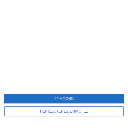
ΣΥΜΦΩΝΩ
6 Αυγούστου 2026, 7:48 μμ
Κρούσμα του ιού του Δυτικού Νείλου στην
ΠΕΡΙΣΣΟΤΕΡΕΣ ΕΠΙΛΟΓΕΣ
Κυψέλη του Δήμου Σοφάδων - έκτακτοι
ψεκασμοί