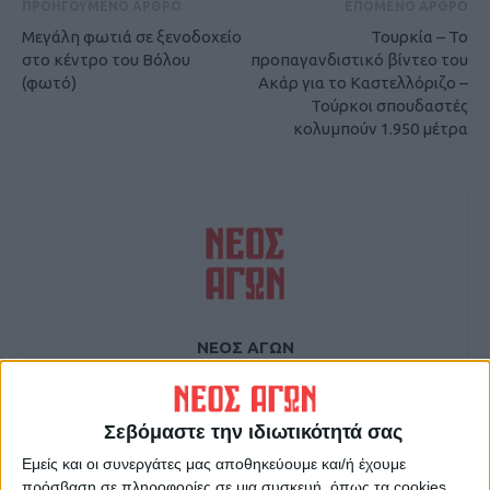
ΠΡΟΗΓΟΥΜΕΝΟ ΑΡΘΡΟ
ΕΠΟΜΕΝΟ ΑΡΘΡΟ
Μεγάλη φωτιά σε ξενοδοχείο
Τουρκία – Το
στο κέντρο του Βόλου
προπαγανδιστικό βίντεο του
(φωτό)
Ακάρ για το Καστελλόριζο –
Τούρκοι σπουδαστές
κολυμπούν 1.950 μέτρα
ΝΕΟΣ ΑΓΩΝ
https://neosagon.gr
Η Αρχαιότερη Καθημερινή Πρωινή Εφημερίδα της Καρδίτσας
Σεβόμαστε την ιδιωτικότητά σας
Εμείς και οι συνεργάτες μας αποθηκεύουμε και/ή έχουμε
πρόσβαση σε πληροφορίες σε μια συσκευή, όπως τα cookies,