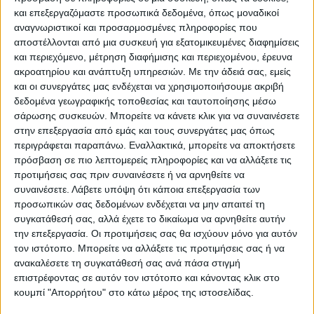
και επεξεργαζόμαστε προσωπικά δεδομένα, όπως μοναδικοί
αναγνωριστικοί και προσαρμοσμένες πληροφορίες που
ΠΑΡΟΜΟΙΑ ΑΡΘΡΑ
αποστέλλονται από μια συσκευή για εξατομικευμένες διαφημίσεις
και περιεχόμενο, μέτρηση διαφήμισης και περιεχομένου, έρευνα
ακροατηρίου και ανάπτυξη υπηρεσιών.
Με την άδειά σας, εμείς
και οι συνεργάτες μας ενδέχεται να χρησιμοποιήσουμε ακριβή
δεδομένα γεωγραφικής τοποθεσίας και ταυτοποίησης μέσω
σάρωσης συσκευών. Μπορείτε να κάνετε κλικ για να συναινέσετε
στην επεξεργασία από εμάς και τους συνεργάτες μας όπως
περιγράφεται παραπάνω. Εναλλακτικά, μπορείτε να αποκτήσετε
πρόσβαση σε πιο λεπτομερείς πληροφορίες και να αλλάξετε τις
προτιμήσεις σας πριν συναινέσετε ή να αρνηθείτε να
συναινέσετε.
Λάβετε υπόψη ότι κάποια επεξεργασία των
προσωπικών σας δεδομένων ενδέχεται να μην απαιτεί τη
VIDEO ΤΗΣ ΘΕΣΣΑΛΙΑΣ
συγκατάθεσή σας, αλλά έχετε το δικαίωμα να αρνηθείτε αυτήν
την επεξεργασία. Οι προτιμήσεις σας θα ισχύουν μόνο για αυτόν
Περιπέτεια για τον πρόεδρο του Ε.Κ.Λ
τον ιστότοπο. Μπορείτε να αλλάξετε τις προτιμήσεις σας ή να
Γιάννη Σκόκα
ανακαλέσετε τη συγκατάθεσή σας ανά πάσα στιγμή
επιστρέφοντας σε αυτόν τον ιστότοπο και κάνοντας κλικ στο
κουμπί "Απορρήτου" στο κάτω μέρος της ιστοσελίδας.