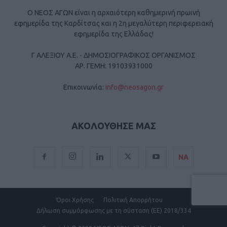
Ο ΝΕΟΣ ΑΓΩΝ είναι η αρχαιότερη καθημερινή πρωινή
εφημερίδα της Καρδίτσας και η 2η μεγαλύτερη περιφερειακή
εφημερίδα της Ελλάδας!
Γ ΑΛΕΞΙΟΥ Α.Ε. - ΔΗΜΟΣΙΟΓΡΑΦΙΚΟΣ ΟΡΓΑΝΙΣΜΟΣ
ΑΡ. ΓΕΜΗ: 19103931000
Επικοινωνία:
info@neosagon.gr
ΑΚΟΛΟΥΘΗΣΕ ΜΑΣ
ΝΑ
Όροι Χρήσης
Πολιτική Απορρήτου
Δήλωση συμμόρφωσης με τη σύσταση (ΕΕ) 2018/334