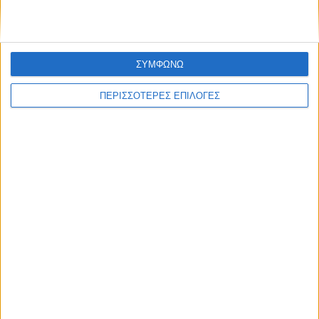
ΣΥΜΦΩΝΩ
ΠΕΡΙΣΣΟΤΕΡΕΣ ΕΠΙΛΟΓΕΣ
ΚΑΡΔΙΤΣΑ
Υψηλός ο κίνδυνος πυρκαγιάς σήμερα
Κυριακή στο Ν. Καρδίτσας