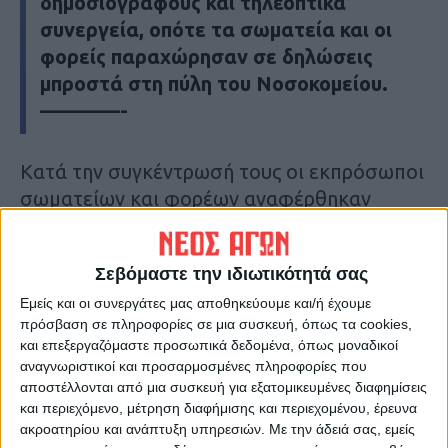
δημοσιογράφους και τηλεοπτικά
συνεργεία, οπότε τα σωματεία και οι
φορείς παραχώρησαν σε δηλώσεις
μπροστά στη πύλη του Νοσοκομείου.
————-
Κατά την συγκέντρωσή τους οι εκπρόσωποι
σωματείων και φορέων αναφέρθηκαν
εκτενώς στα ζητήματα που ταλαιπωρούν
εργαζόμενους του ΕΣΥ, αλλά και στις
Σεβόμαστε την ιδιωτικότητά σας
σημαντικές ελλείψεις τόσο του δημόσιου
Εμείς και οι συνεργάτες μας αποθηκεύουμε και/ή έχουμε
νοσοκομείου Καρδίτσας, όσο και των
πρόσβαση σε πληροφορίες σε μια συσκευή, όπως τα cookies,
περισσότερων υγειονομικών υποδομών της
και επεξεργαζόμαστε προσωπικά δεδομένα, όπως μοναδικοί
χώρας.
αναγνωριστικοί και προσαρμοσμένες πληροφορίες που
Σε δηλώσεις του ο πρόεδρος
αποστέλλονται από μια συσκευή για εξατομικευμένες διαφημίσεις
και περιεχόμενο, μέτρηση διαφήμισης και περιεχομένου, έρευνα
νοσοκομειακών γιατρών Καρδίτσας, κ.
ακροατηρίου και ανάπτυξη υπηρεσιών.
Με την άδειά σας, εμείς
Έκτορας Γάζος, αναφέρθηκε αρχικά στην