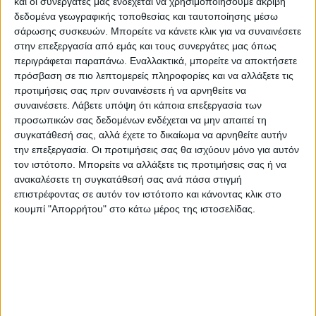
και οι συνεργάτες μας ενδέχεται να χρησιμοποιήσουμε ακριβή
απόφαση της διοίκηση του Νοσοκομείου να
δεδομένα γεωγραφικής τοποθεσίας και ταυτοποίησης μέσω
σάρωσης συσκευών. Μπορείτε να κάνετε κλικ για να συναινέσετε
μην δώσει την άδεια σε συνδικαλιστές,
στην επεξεργασία από εμάς και τους συνεργάτες μας όπως
όργανα και εργαζόμενους να παραχωρήσουν
περιγράφεται παραπάνω. Εναλλακτικά, μπορείτε να αποκτήσετε
μία συνέντευξη τύπου. Αντί αυτού, όπως
πρόσβαση σε πιο λεπτομερείς πληροφορίες και να αλλάξετε τις
είπε ο κ. Γάζος οι φορείς αρκέστηκαν σε μία
προτιμήσεις σας πριν συναινέσετε ή να αρνηθείτε να
συναινέσετε.
Λάβετε υπόψη ότι κάποια επεξεργασία των
σύντομη συγκέντρωση ξανά στην είσοδο
προσωπικών σας δεδομένων ενδέχεται να μην απαιτεί τη
του ιδρύματος. «Μία ενιαία κατεύθυνση
συγκατάθεσή σας, αλλά έχετε το δικαίωμα να αρνηθείτε αυτήν
διαπερνά τους αγώνες των υγειονομικών,
την επεξεργασία. Οι προτιμήσεις σας θα ισχύουν μόνο για αυτόν
τον ιστότοπο. Μπορείτε να αλλάξετε τις προτιμήσεις σας ή να
όλων των εργαζομένων και των άνεργων,
ανακαλέσετε τη συγκατάθεσή σας ανά πάσα στιγμή
της νεολαίας και των συνταξιούχων με
επιστρέφοντας σε αυτόν τον ιστότοπο και κάνοντας κλικ στο
γνώμονα τις δικές μας ανάγκες. Μία όμως
κουμπί "Απορρήτου" στο κάτω μέρος της ιστοσελίδας.
κατεύθυνση διαπερνά και την
εφαρμοζόμενη πολιτική τόσο αυτής της
κυβέρνησης, όσο και των προηγούμενων με
στόχο τα κέρδη των λίγων και μεγάλων
επιχειρηματικών ομίλων. Στην υγεία