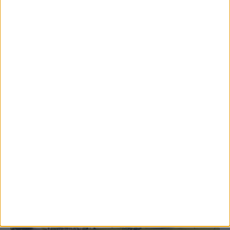
8 Αυγούστου 2026, 9:41 πμ
Δωρεά ακινήτου και μελέτης για τη
δημιουργία «Κειμηλιοαρχείου» στη
Ρεντίνα
ΚΑΡΔΙΤΣΑ