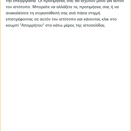
την επεξεργασία. Οι προτιμήσεις σας θα ισχύουν μόνο για αυτόν
τον ιστότοπο. Μπορείτε να αλλάξετε τις προτιμήσεις σας ή να
ανακαλέσετε τη συγκατάθεσή σας ανά πάσα στιγμή
ΠΑΡΟΜΟΙΑ ΑΡΘΡΑ
επιστρέφοντας σε αυτόν τον ιστότοπο και κάνοντας κλικ στο
κουμπί "Απορρήτου" στο κάτω μέρος της ιστοσελίδας.
ΓΝΩΜΕΣ & ΣΧΟΛΙΑ
Ουραγός των εξαγωγών ο Ν. Καρδίτσας:
ίσως διαφέρει η ακριβής εικόνα, δίχως να