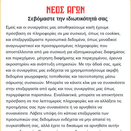
ΠΡΟΗΓΟΥΜΕΝΟ ΑΡΘΡΟ
ΕΠΟΜΕΝΟ ΑΡΘΡΟ
Ο Πολιτιστικός Σύλλογος
Προειδοποιητικές πινακίδες
Σεβόμαστε την ιδιωτικότητά σας
Μαυρομματίου προετοιμάζει
τις εκδηλώσεις για τα 200
Εμείς και οι συνεργάτες μας αποθηκεύουμε και/ή έχουμε
χρόνια από την επανάσταση
πρόσβαση σε πληροφορίες σε μια συσκευή, όπως τα cookies,
και επεξεργαζόμαστε προσωπικά δεδομένα, όπως μοναδικοί
αναγνωριστικοί και προσαρμοσμένες πληροφορίες που
αποστέλλονται από μια συσκευή για εξατομικευμένες διαφημίσεις
και περιεχόμενο, μέτρηση διαφήμισης και περιεχομένου, έρευνα
ακροατηρίου και ανάπτυξη υπηρεσιών.
Με την άδειά σας, εμείς
και οι συνεργάτες μας ενδέχεται να χρησιμοποιήσουμε ακριβή
δεδομένα γεωγραφικής τοποθεσίας και ταυτοποίησης μέσω
σάρωσης συσκευών. Μπορείτε να κάνετε κλικ για να συναινέσετε
στην επεξεργασία από εμάς και τους συνεργάτες μας όπως
ΝΕΟΣ ΑΓΩΝ
περιγράφεται παραπάνω. Εναλλακτικά, μπορείτε να αποκτήσετε
https://neosagon.gr
πρόσβαση σε πιο λεπτομερείς πληροφορίες και να αλλάξετε τις
προτιμήσεις σας πριν συναινέσετε ή να αρνηθείτε να
Η Αρχαιότερη Καθημερινή Πρωινή Εφημερίδα της Καρδίτσας
συναινέσετε.
Λάβετε υπόψη ότι κάποια επεξεργασία των
προσωπικών σας δεδομένων ενδέχεται να μην απαιτεί τη
συγκατάθεσή σας, αλλά έχετε το δικαίωμα να αρνηθείτε αυτήν