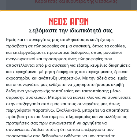
Καρδίτσας και ευρύτερα της Θεσσαλίας
ΠΡΟΗΓΟΥΜΕΝΟ ΑΡΘΡΟ
ΕΠΟΜΕΝΟ ΑΡΘΡΟ
Ένα φωταγωγημένο καράβι
Συνεργασία Υπουργείου -
Σεβόμαστε την ιδιωτικότητά σας
κοσμεί την είσοδο του
Περιφέρειας για την
Εμείς και οι συνεργάτες μας αποθηκεύουμε και/ή έχουμε
Σταυρού
αποκατάσταση των
πρόσβαση σε πληροφορίες σε μια συσκευή, όπως τα cookies,
κατεστραμμένων υποδομών
και επεξεργαζόμαστε προσωπικά δεδομένα, όπως μοναδικοί
(βίντεο)
αναγνωριστικοί και προσαρμοσμένες πληροφορίες που
αποστέλλονται από μια συσκευή για εξατομικευμένες διαφημίσεις
και περιεχόμενο, μέτρηση διαφήμισης και περιεχομένου, έρευνα
ακροατηρίου και ανάπτυξη υπηρεσιών.
Με την άδειά σας, εμείς
και οι συνεργάτες μας ενδέχεται να χρησιμοποιήσουμε ακριβή
δεδομένα γεωγραφικής τοποθεσίας και ταυτοποίησης μέσω
σάρωσης συσκευών. Μπορείτε να κάνετε κλικ για να συναινέσετε
στην επεξεργασία από εμάς και τους συνεργάτες μας όπως
περιγράφεται παραπάνω. Εναλλακτικά, μπορείτε να αποκτήσετε
ΝΕΟΣ ΑΓΩΝ
πρόσβαση σε πιο λεπτομερείς πληροφορίες και να αλλάξετε τις
προτιμήσεις σας πριν συναινέσετε ή να αρνηθείτε να
https://neosagon.gr
συναινέσετε.
Λάβετε υπόψη ότι κάποια επεξεργασία των
Η Αρχαιότερη Καθημερινή Πρωινή Εφημερίδα της Καρδίτσας
προσωπικών σας δεδομένων ενδέχεται να μην απαιτεί τη