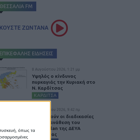
ΘΕΣΣΑΛΙΑ FM
ΚΟΥΣΤΕ ΖΩΝΤΑΝΑ
ΕΠΙΚΕΦΑΛΗΣ ΕΙΔΗΣΕΙΣ
8 Αυγούστου 2026, 1:21 μμ
Υψηλός ο κίνδυνος
πυρκαγιάς την Κυριακή στο
Ν. Καρδίτσας
ΚΑΡΔΙΤΣΑ
8 Αυγούστου 2026, 9:42 πμ
Προχωρούν οι διαδικασίες
για την ανάθεση του
masterplan της ΔΕΥΑ
 συσκευή, όπως τα
Καρδίτσας
προσαρμοσμένες