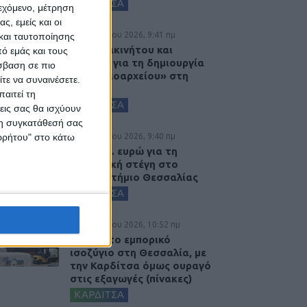
ΚΑΡΔΙΤΣΑ
ιεχόμενο, μέτρηση
ς, εμείς και οι
8 Αυγούστου 2026, 9:41 πμ
και ταυτοποίησης
Δωρεά ακινήτου και
ό εμάς και τους
μελέτης για τη δημιουργία
σβαση σε πιο
«Κειμηλιοαρχείου» στη
τε να συναινέσετε.
Ρεντίνα
αιτεί τη
ΚΑΡΔΙΤΣΑ
εις σας θα ισχύουν
 τη συγκατάθεσή σας
ορρήτου" στο κάτω
8 Αυγούστου 2026, 9:40 πμ
2,3 εκατ. ευρώ για τη
φοιτητική στέγη στο
Πανεπιστήμιο Θεσσαλίας
ΚΑΡΔΙΤΣΑ
7 Αυγούστου 2026, 10:52 πμ
Θετικό το εμπορικό
ισοζύγιο στη Θεσσαλία, με
την Καρδίτσα όμως ουραγό
στις εξαγωγές (πίνακες)
ΚΑΡΔΙΤΣΑ