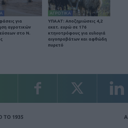
Α
ΑΓΡΟΤΙΚΑ
φάσεις για
ΥΠΑΑΤ: Αποζημιώσεις 4,2
ηση αγροτικών
εκατ. ευρώ σε 176
εύσεων στο Ν.
κτηνοτρόφους για ευλογιά
ας
αιγοπροβάτων και αφθώδη
πυρετό
 ΤΟ 1935
Α