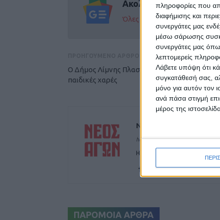
Ακολούθησε την εφημε
πληροφορίες που απο
διαφήμισης και περι
Όλες οι εξελίξεις στην περι
συνεργάτες μας ενδέ
μέσω σάρωσης συσκευ
συνεργάτες μας όπω
ΠΡΟΗΓΟΥΜΕΝΟ ΑΡΘΡΟ
λεπτομερείς πληροφορ
Λάβετε υπόψη ότι κά
Ο Δήμος Λίμνης Πλαστήρα εκσυγχρονίζει τις
συγκατάθεσή σας, αλ
παιδικές χαρές
μόνο για αυτόν τον 
ανά πάσα στιγμή επι
μέρος της ιστοσελίδα
ΝΕΟΣ ΑΓΩΝ
https://neosagon.gr
Η Αρχαιότερη Καθημερινή Πρω
ΠΕΡΙ
ΠΑΡΟΜΟΙΑ ΑΡΘΡΑ