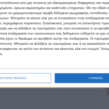
ρίδα ΝΕΟΣ ΑΓΩΝ στο Google News!
στέλλονται από μια συσκευή για εξατομικευμένες διαφημίσεις και περ
εχομένου, έρευνα ακροατηρίου και ανάπτυξη υπηρεσιών.
Με την άδειά σα
οχή της Καρδίτσας και ευρύτερα της Θεσσαλίας
χεται να χρησιμοποιήσουμε ακριβή δεδομένα γεωγραφικής τοποθεσίας 
ών. Μπορείτε να κάνετε κλικ για να συναινέσετε στην επεξεργασία απ
ς περιγράφεται παραπάνω. Εναλλακτικά, μπορείτε να αποκτήσετε πρό
ΕΠΟΜΕΝΟ ΑΡΘΡΟ
ίες και να αλλάξετε τις προτιμήσεις σας πριν συναινέσετε ή να αρνηθεί
ποια επεξεργασία των προσωπικών σας δεδομένων ενδέχεται να μην απ
ΑΝΤΙΔΡΑΣΕΙΣ ΓΙΑ ΤΟ ΠΛΑΦΟΝ ΣΤΟ ΩΡΑΡΙΟ
λά έχετε το δικαίωμα να αρνηθείτε αυτήν την επεξεργασία. Οι προτιμήσ
ΛΕΙΤΟΥΡΓΙΑΣ
ιστότοπο. Μπορείτε να αλλάξετε τις προτιμήσεις σας ή να ανακαλέσετε
στρέφοντας σε αυτόν τον ιστότοπο και κάνοντας κλικ στο κουμπί "Απ
ς.
ινή Εφημερίδα της Καρδίτσας
ΣΣΟΤΕΡΕΣ ΕΠΙΛΟΓΕΣ
ΣΥΜΦΩΝΩ