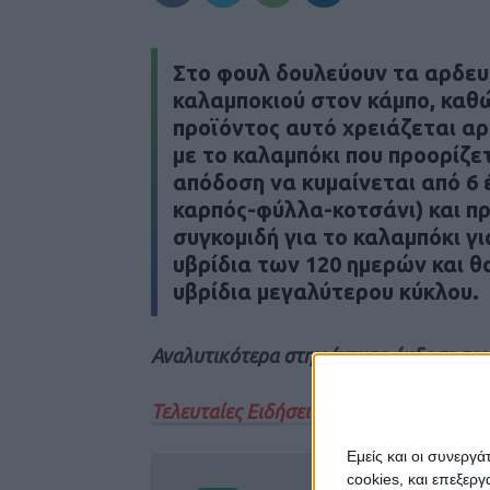
Στο φουλ δουλεύουν τα αρδε
καλαμποκιού στον κάμπο, καθώ
προϊόντος αυτό χρειάζεται αρ
με το καλαμπόκι που προορίζε
απόδοση να κυμαίνεται από 6 
καρπός-φύλλα-κοτσάνι) και πρ
συγκομιδή για το καλαμπόκι γ
υβρίδια των 120 ημερών και θ
υβρίδια μεγαλύτερου κύκλου.
Αναλυτικότερα στην έντυπη έκδοση του
Τελευταίες Ειδήσεις Σήμερα
Εμείς και οι συνεργ
cookies, και επεξε