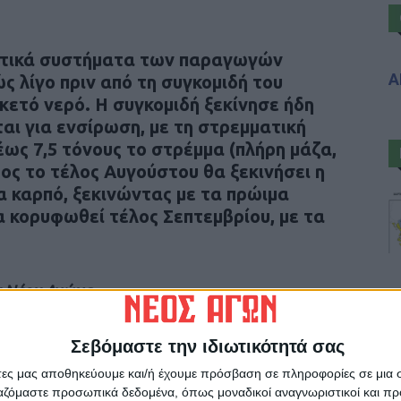
υτικά συστήματα των παραγωγών
Α
ς λίγο πριν από τη συγκομιδή του
κετό νερό. Η συγκομιδή ξεκίνησε ήδη
ται για ενσίρωση, με τη στρεμματική
έως 7,5 τόνους το στρέμμα (πλήρη μάζα,
ος το τέλος Αυγούστου θα ξεκινήσει η
ια καρπό, ξεκινώντας με τα πρώιμα
α κορυφωθεί τέλος Σεπτεμβρίου, με τα
 Νέου Αγώνα
Σεβόμαστε την ιδιωτικότητά σας
άτες μας αποθηκεύουμε και/ή έχουμε πρόσβαση σε πληροφορίες σε μια
ργαζόμαστε προσωπικά δεδομένα, όπως μοναδικοί αναγνωριστικοί και 