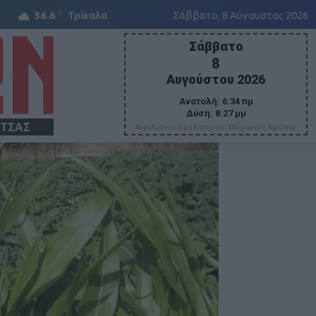
C
36.6
Τρίκαλα
Σάββατο, 8 Αύγουστος 2026
Σάββατο
8
Αυγούστου 2026
Ανατολή:
6:34 πμ
Δύση:
8:27 μμ
ΙΤΣΑΣ
Αιμιλιανού ομολογήτου, Μύρωνος Κρήτης