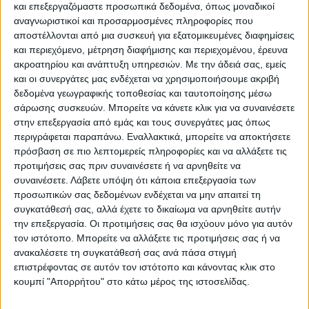
και επεξεργαζόμαστε προσωπικά δεδομένα, όπως μοναδικοί
αναγνωριστικοί και προσαρμοσμένες πληροφορίες που
αποστέλλονται από μια συσκευή για εξατομικευμένες διαφημίσεις
και περιεχόμενο, μέτρηση διαφήμισης και περιεχομένου, έρευνα
ακροατηρίου και ανάπτυξη υπηρεσιών.
Με την άδειά σας, εμείς
και οι συνεργάτες μας ενδέχεται να χρησιμοποιήσουμε ακριβή
δεδομένα γεωγραφικής τοποθεσίας και ταυτοποίησης μέσω
σάρωσης συσκευών. Μπορείτε να κάνετε κλικ για να συναινέσετε
στην επεξεργασία από εμάς και τους συνεργάτες μας όπως
VIDEO ΤΗΣ ΘΕΣΣΑΛΙΑΣ
περιγράφεται παραπάνω. Εναλλακτικά, μπορείτε να αποκτήσετε
πρόσβαση σε πιο λεπτομερείς πληροφορίες και να αλλάξετε τις
Περιπέτεια για τον πρόεδρο του Ε.Κ.Λ
προτιμήσεις σας πριν συναινέσετε ή να αρνηθείτε να
Γιάννη Σκόκα
συναινέσετε.
Λάβετε υπόψη ότι κάποια επεξεργασία των
προσωπικών σας δεδομένων ενδέχεται να μην απαιτεί τη
συγκατάθεσή σας, αλλά έχετε το δικαίωμα να αρνηθείτε αυτήν
την επεξεργασία. Οι προτιμήσεις σας θα ισχύουν μόνο για αυτόν
τον ιστότοπο. Μπορείτε να αλλάξετε τις προτιμήσεις σας ή να
ανακαλέσετε τη συγκατάθεσή σας ανά πάσα στιγμή
επιστρέφοντας σε αυτόν τον ιστότοπο και κάνοντας κλικ στο
κουμπί "Απορρήτου" στο κάτω μέρος της ιστοσελίδας.