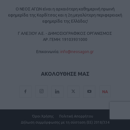
Ο ΝΕΟΣ ΑΓΩΝ είναι η αρχαιότερη καθημερινή πρωινή
εφημερίδα της Καρδίτσας και η 2η μεγαλύτερη περιφερειακή
εφημερίδα της Ελλάδας!
Γ ΑΛΕΞΙΟΥ Α.Ε. - ΔΗΜΟΣΙΟΓΡΑΦΙΚΟΣ ΟΡΓΑΝΙΣΜΟΣ
ΑΡ. ΓΕΜΗ: 19103931000
Επικοινωνία:
info@neosagon.gr
ΑΚΟΛΟΥΘΗΣΕ ΜΑΣ
ΝΑ
Όροι Χρήσης
Πολιτική Απορρήτου
Δήλωση συμμόρφωσης με τη σύσταση (ΕΕ) 2018/334