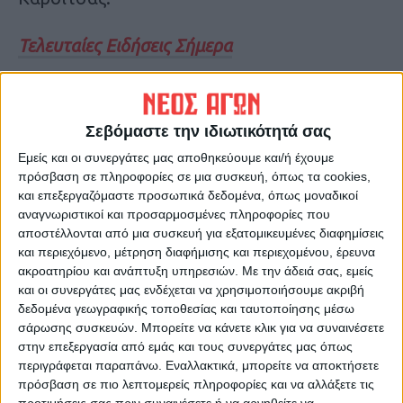
Τελευταίες Ειδήσεις Σήμερα
Ακολούθησε την εφημερίδα ΝΕΟΣ
Σεβόμαστε την ιδιωτικότητά σας
ΑΓΩΝ στο Google News!
Εμείς και οι συνεργάτες μας αποθηκεύουμε και/ή έχουμε
Όλες οι εξελίξεις στην περιοχή της
πρόσβαση σε πληροφορίες σε μια συσκευή, όπως τα cookies,
Καρδίτσας και ευρύτερα της Θεσσαλίας
και επεξεργαζόμαστε προσωπικά δεδομένα, όπως μοναδικοί
αναγνωριστικοί και προσαρμοσμένες πληροφορίες που
αποστέλλονται από μια συσκευή για εξατομικευμένες διαφημίσεις
ΠΡΟΗΓΟΥΜΕΝΟ ΑΡΘΡΟ
ΕΠΟΜΕΝΟ ΑΡΘΡΟ
και περιεχόμενο, μέτρηση διαφήμισης και περιεχομένου, έρευνα
Ενα νέο κρούσμα στην ΠΕ
Lockdown στη Γαλλία
ακροατηρίου και ανάπτυξη υπηρεσιών.
Με την άδειά σας, εμείς
Καρδίτσας
ανακοίνωσε ο Μακρόν
και οι συνεργάτες μας ενδέχεται να χρησιμοποιήσουμε ακριβή
δεδομένα γεωγραφικής τοποθεσίας και ταυτοποίησης μέσω
σάρωσης συσκευών. Μπορείτε να κάνετε κλικ για να συναινέσετε
στην επεξεργασία από εμάς και τους συνεργάτες μας όπως
περιγράφεται παραπάνω. Εναλλακτικά, μπορείτε να αποκτήσετε
πρόσβαση σε πιο λεπτομερείς πληροφορίες και να αλλάξετε τις
προτιμήσεις σας πριν συναινέσετε ή να αρνηθείτε να