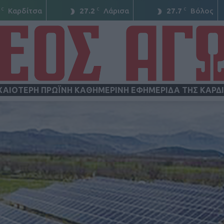
C
C
C
Καρδίτσα
27.2
Λάρισα
27.7
Βόλος
ΧΑΙΟΤΕΡΗ ΠΡΩΪΝΗ ΚΑΘΗΜΕΡΙΝΗ ΕΦΗΜΕΡΙΔΑ ΤΗΣ ΚΑΡΔ
ΝΕΟΣ
ΑΓΩΝ