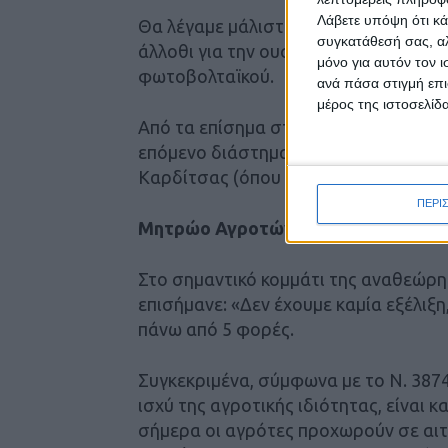
Λάβετε υπόψη ότι κά
Θα λέγαμε μάλιστα ότι η προτεραιότη
συγκατάθεσή σας, αλ
άλλοθι για την ουσιαστική απένταξη 
μόνο για αυτόν τον 
φωτοβολταϊκού.
ανά πάσα στιγμή επι
μέρος της ιστοσελίδα
Από τα επίσημα στοιχεία υποβολής φ
επόμενο διάστημα θα εξαντληθεί η χ
Καρδίτσας (όπου υπάρχει ακόμα διαθ
ΠΕΡΙ
Μητρώο Αγροτών
Στο σημαντικό κομμάτι της αναθεώρ
επισήμανε: «Δεν έχουμε καμία εξέλιξη
πάνω από 5 φορές.
Συγκεκριμένα, σύμφωνα με το Ν. 387
ισχύ της αγροτικής ιδιότητας, είναι
σήμερα οι αγρότες προχωρούν σε αι