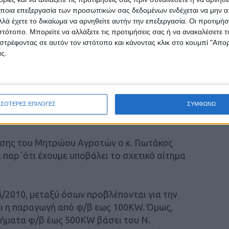
ποια επεξεργασία των προσωπικών σας δεδομένων ενδέχεται να μην απ
τα στο net metering των αγροτών, δίνει το
λά έχετε το δικαίωμα να αρνηθείτε αυτήν την επεξεργασία. Οι προτιμήσ
τους από την υλοποίηση ενός βιώσιμου
ιστότοπο. Μπορείτε να αλλάξετε τις προτιμήσεις σας ή να ανακαλέσετε
στρέφοντας σε αυτόν τον ιστότοπο και κάνοντας κλικ στο κουμπί "Απ
ς.
ακέλων, θεωρείται απολύτως βέβαιο ότι στο
ωρητικότητα των δικτύων και στο νομό
έσιμος χώρος)».
ΣΣΟΤΕΡΕΣ ΕΠΙΛΟΓΕΣ
ΣΥΜΦΩΝΩ
ησης του Μητρώου Αγροτών ο κ. Γιωτάκος
, παρ΄ότι έχουμε υποβάλει το σχετικό αίτημα
4/2010, μεταξύ όσων προβλέπονται για την
 και η παραγωγή από φ/β εως 100KW. Όμως,
τήματα φ/β έως 500KW βάσει του Ν.