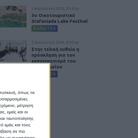
5 Αυγούστου 2026, 9:14 πμ
3ο Οικοτουριστικό
Stefaniada Lake Festival
ΚΑΡΔΙΤΣΑ
5 Αυγούστου 2026, 9:05 πμ
Στην τελική ευθεία η
πρόσκληση για τον
εκσυγχρονισμό του
Νοσοκομείου
ΚΑΡΔΙΤΣΑ
 συσκευή, όπως τα
προσαρμοσμένες
ιεχόμενο, μέτρηση
ς, εμείς και οι
και ταυτοποίησης
ό εμάς και τους
σβαση σε πιο
τε να συναινέσετε.