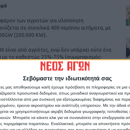
ομό
ιαφέρον των αγροτών για υλοποίηση
νίζεται σε συνολικά 400 περίπου αιτήματα, με
00GW (200.000 KW).
0 είναι από αγρότες, ενώ δεν υπάρχει ούτε ένα
ng με το καθεστώς 25%-75% (συμψηφισμός-
Σεβόμαστε την ιδιωτικότητά σας
άτες μας αποθηκεύουμε και/ή έχουμε πρόσβαση σε πληροφορίες σε μια
ργαζόμαστε προσωπικά δεδομένα, όπως μοναδικοί αναγνωριστικοί και 
ός Γραμματέας του Συνδέσμου υπογράμμισε
στέλλονται από μια συσκευή για εξατομικευμένες διαφημίσεις και περ
εραιότητα που δόθηκε στους αγρότες για την
εχομένου, έρευνα ακροατηρίου και ανάπτυξη υπηρεσιών.
Με την άδειά σα
φορά σχεδόν κανένα αγρότη διότι -όπως
χεται να χρησιμοποιήσουμε ακριβή δεδομένα γεωγραφικής τοποθεσίας 
ες σε όλη την Ελλάδα που υπέβαλαν αίτημα για
ών. Μπορείτε να κάνετε κλικ για να συναινέσετε στην επεξεργασία απ
ς περιγράφεται παραπάνω. Εναλλακτικά, μπορείτε να αποκτήσετε πρό
ίες και να αλλάξετε τις προτιμήσεις σας πριν συναινέσετε ή να αρνηθεί