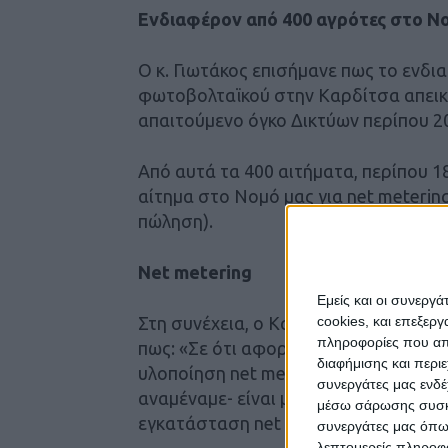
Ενδιαφέρον από 400 αγρότες στο Ν
Ο κ. Γιωτάκος επισήμανε πως το ενδ
φωτοβολταϊκού στην Καρδίτσα απεικο
απαιτούμενο όγκο Δικτύων περίπου 2
Από αυτά τα 400 αιτήματα, περίπου 18
αίτημα στο Νομό μας για net meteri
πώληση).
Νet metering
Εμείς και οι συνεργ
cookies, και επεξε
Στη συνέχεια, ο Καρδιτσιώτης Γενικ
πληροφορίες που απο
πως: «Σε ότι αφορά την (δήθεν) προτ
διαφήμισης και περι
υλοποίηση net metering, αυτή δεν α
συνεργάτες μας ενδέ
αναμέναμε- είναι μηδαμινοί οι αγρότ
μέσω σάρωσης συσκευ
εγκατάσταση net metering.
συνεργάτες μας όπω
λεπτομερείς πληροφορ