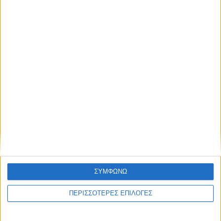
ΚΑΡΔΙΤΣΑ
Προσωρινές διακοπές ηλεκτροδότησης
στο Ν. Καρδίτσας
ΘΕΣΣΑΛΙΑ FM
ΣΥΜΦΩΝΩ
ΑΚΟΥΣΤΕ ΖΩΝΤΑΝΑ
ΠΕΡΙΣΣΟΤΕΡΕΣ ΕΠΙΛΟΓΕΣ
ΕΠΙΚΕΦΑΛΗΣ ΕΙΔΗΣΕΙΣ