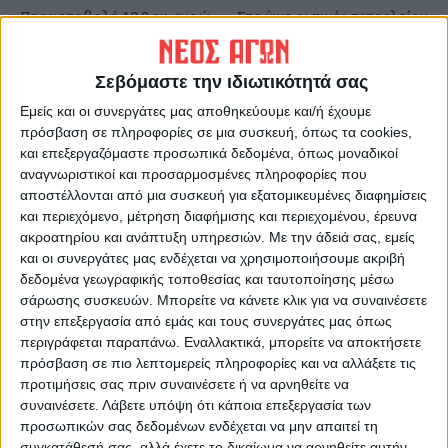
Προκαταβολή 10,8 εκ. ευρώ
Στα ύψη οι τιμές πετρελαίου
για την έναρξη των έργων
θέρμανσης και φυσικού
αποκατάστασης του «Ιανού»
αερίου
Σεβόμαστε την ιδιωτικότητά σας
Εμείς και οι συνεργάτες μας αποθηκεύουμε και/ή έχουμε
πρόσβαση σε πληροφορίες σε μια συσκευή, όπως τα cookies,
και επεξεργαζόμαστε προσωπικά δεδομένα, όπως μοναδικοί
αναγνωριστικοί και προσαρμοσμένες πληροφορίες που
αποστέλλονται από μια συσκευή για εξατομικευμένες διαφημίσεις
και περιεχόμενο, μέτρηση διαφήμισης και περιεχομένου, έρευνα
ακροατηρίου και ανάπτυξη υπηρεσιών.
Με την άδειά σας, εμείς
ΝΕΟΣ ΑΓΩΝ
και οι συνεργάτες μας ενδέχεται να χρησιμοποιήσουμε ακριβή
δεδομένα γεωγραφικής τοποθεσίας και ταυτοποίησης μέσω
https://neosagon.gr
σάρωσης συσκευών. Μπορείτε να κάνετε κλικ για να συναινέσετε
Η Αρχαιότερη Καθημερινή Πρωινή Εφημερίδα της Καρδίτσας
στην επεξεργασία από εμάς και τους συνεργάτες μας όπως
περιγράφεται παραπάνω. Εναλλακτικά, μπορείτε να αποκτήσετε
πρόσβαση σε πιο λεπτομερείς πληροφορίες και να αλλάξετε τις
προτιμήσεις σας πριν συναινέσετε ή να αρνηθείτε να
συναινέσετε.
Λάβετε υπόψη ότι κάποια επεξεργασία των
προσωπικών σας δεδομένων ενδέχεται να μην απαιτεί τη
ΠΑΡΟΜΟΙΑ ΑΡΘΡΑ
συγκατάθεσή σας, αλλά έχετε το δικαίωμα να αρνηθείτε αυτήν