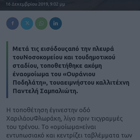
16 Δεκεμβρίου 2019, 9:02 μμ
Μετά τις εισόδουςαπό την πλευρά
τουΝοσοκομείου και τουδημοτικού
σταδίου, τοποθετήθηκε ακόμη
έναομοίωμα του «Ουράνιου
Ποδηλάτη», τουαειμνήστου καλλιτέχνη
Παντελή Σαμπαλιώτη.
Η τοποθέτηση έγινεστην οδό
ΧαριλάουΦλωράκη, λίγο πριν τιςγραμμές
του τρένου. Το «ομοίωμα»είναι
εντυπωσιακό και κεντρίζει ταβλέμματα των