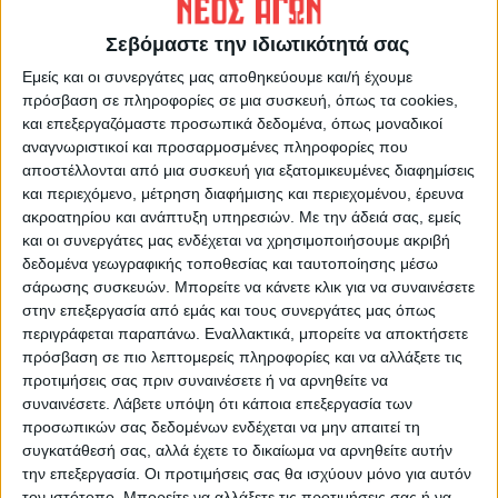
Σεβόμαστε την ιδιωτικότητά σας
Εμείς και οι συνεργάτες μας αποθηκεύουμε και/ή έχουμε
πρόσβαση σε πληροφορίες σε μια συσκευή, όπως τα cookies,
και επεξεργαζόμαστε προσωπικά δεδομένα, όπως μοναδικοί
αναγνωριστικοί και προσαρμοσμένες πληροφορίες που
Δημοσιογραφική Ομάδα ΝΕΟΣ ΑΓΩΝ
αποστέλλονται από μια συσκευή για εξατομικευμένες διαφημίσεις
και περιεχόμενο, μέτρηση διαφήμισης και περιεχομένου, έρευνα
https://neosagon.gr
ακροατηρίου και ανάπτυξη υπηρεσιών.
Με την άδειά σας, εμείς
Η Αρχαιότερη Καθημερινή Πρωινή Εφημερίδα της Καρδίτσας
και οι συνεργάτες μας ενδέχεται να χρησιμοποιήσουμε ακριβή
δεδομένα γεωγραφικής τοποθεσίας και ταυτοποίησης μέσω
σάρωσης συσκευών. Μπορείτε να κάνετε κλικ για να συναινέσετε
στην επεξεργασία από εμάς και τους συνεργάτες μας όπως
περιγράφεται παραπάνω. Εναλλακτικά, μπορείτε να αποκτήσετε
πρόσβαση σε πιο λεπτομερείς πληροφορίες και να αλλάξετε τις
ΠΑΡΟΜΟΙΑ ΑΡΘΡΑ
προτιμήσεις σας πριν συναινέσετε ή να αρνηθείτε να
συναινέσετε.
Λάβετε υπόψη ότι κάποια επεξεργασία των
προσωπικών σας δεδομένων ενδέχεται να μην απαιτεί τη
συγκατάθεσή σας, αλλά έχετε το δικαίωμα να αρνηθείτε αυτήν
την επεξεργασία. Οι προτιμήσεις σας θα ισχύουν μόνο για αυτόν
τον ιστότοπο. Μπορείτε να αλλάξετε τις προτιμήσεις σας ή να