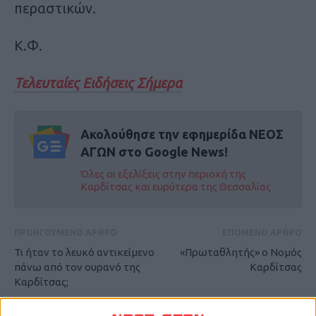
περαστικών.
Κ.Φ.
Τελευταίες Ειδήσεις Σήμερα
Ακολούθησε την εφημερίδα ΝΕΟΣ
ΑΓΩΝ στο Google News!
Όλες οι εξελίξεις στην περιοχή της
Καρδίτσας και ευρύτερα της Θεσσαλίας
ΠΡΟΗΓΟΥΜΕΝΟ ΑΡΘΡΟ
ΕΠΟΜΕΝΟ ΑΡΘΡΟ
Τι ήταν το λευκό αντικείμενο
«Πρωταθλητής» ο Νομός
πάνω από τον ουρανό της
Καρδίτσας
Καρδίτσας;