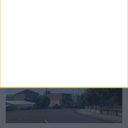
κτιρίων σε Αγναντερό και Ριζοβούνι
ΚΑΡΔΙΤΣΑ