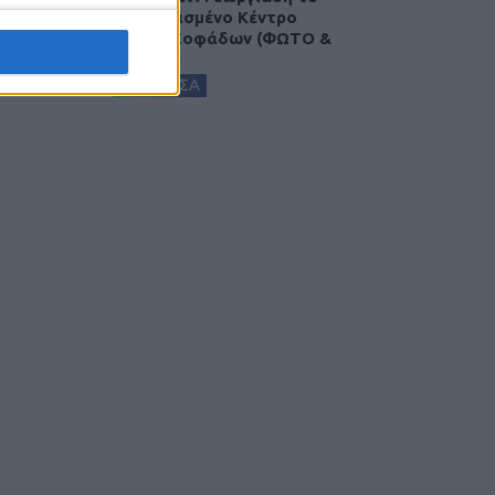
ανακαινισμένο Κέντρο
Υγείας Σοφάδων (ΦΩΤΟ &
ΒΙΝΤΕΟ)
ΚΑΡΔΙΤΣΑ