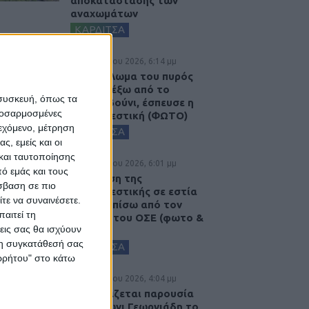
αποκατάστασης των
αναχωμάτων
ΚΑΡΔΙΤΣΑ
5 Αυγούστου 2026, 6:14 μμ
Παρανάλωμα του πυρός
έγινε ΙΧ έξω από το
 συσκευή, όπως τα
Μορφοβούνι, έσπευσε η
προσαρμοσμένες
Πυροσβεστική (ΦΩΤΟ)
ιεχόμενο, μέτρηση
ΚΑΡΔΙΤΣΑ
ς, εμείς και οι
και ταυτοποίησης
5 Αυγούστου 2026, 6:01 μμ
ό εμάς και τους
Επέμβαση της
σβαση σε πιο
Πυροσβεστικής σε εστία
τε να συναινέσετε.
φωτιάς πίσω από τον
αιτεί τη
σταθμό του ΟΣΕ (φωτο &
εις σας θα ισχύουν
βιντεο)
 τη συγκατάθεσή σας
ΚΑΡΔΙΤΣΑ
ορρήτου" στο κάτω
5 Αυγούστου 2026, 4:04 μμ
Εγκαινιάζεται παρουσία
του Άδωνι Γεωργιάδη το