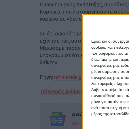
Ο υφυπουργός Ανάπτυξης, αρμόδιος γ
Κυριακές που λειτούργησαν τα σούπ
κορωνοϊου «δεν είχαν κίνηση. Συνεπώ
Σε ότι αφορά την διατήρηση των λαϊ
εξήγησε πώς αυτό έγινε «για να μη σ
Εμείς και οι συνεργ
Μειώσαμε παραγωγούς και εμπόρους 
cookies, και επεξε
πληροφορίες που απο
υπογράμμισε ότι εάν δεν τηρηθούν τα 
διαφήμισης και περι
λαϊκές».
συνεργάτες μας ενδέ
μέσω σάρωσης συσκευ
Πηγή:
iefimerida.gr
συνεργάτες μας όπω
λεπτομερείς πληροφορ
Λάβετε υπόψη ότι κά
Τελευταίες Ειδήσεις Σήμερα
συγκατάθεσή σας, αλ
μόνο για αυτόν τον 
ανά πάσα στιγμή επι
Ακολούθησε την εφημε
μέρος της ιστοσελίδα
Όλες οι εξελίξεις στην περι