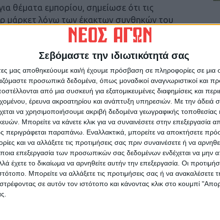
ια θέματα εμπορίου, σημείωσε ότι τις
ερ μάρκετ λόγω των έκακτων συνθηκών του
ς δεν υπάρχει λόγος να λειτουργούν».
Σεβόμαστε την ιδιωτικότητά σας
κών αγορών ανοικτών, ο κ. Παπαθανάσης
υνωστίζεται ο κόσμος στα σούπερ μάρκετ.
άτες μας αποθηκεύουμε και/ή έχουμε πρόσβαση σε πληροφορίες σε μια
και απομακρύναμε τους πάγκους». Τέλος
ργαζόμαστε προσωπικά δεδομένα, όπως μοναδικοί αναγνωριστικοί και 
στέλλονται από μια συσκευή για εξατομικευμένες διαφημίσεις και περ
μέτρα, «το επόμενο βήμα είναι κλείσουν και οι
εχομένου, έρευνα ακροατηρίου και ανάπτυξη υπηρεσιών.
Με την άδειά σα
χεται να χρησιμοποιήσουμε ακριβή δεδομένα γεωγραφικής τοποθεσίας 
ών. Μπορείτε να κάνετε κλικ για να συναινέσετε στην επεξεργασία απ
ς περιγράφεται παραπάνω. Εναλλακτικά, μπορείτε να αποκτήσετε πρό
ίες και να αλλάξετε τις προτιμήσεις σας πριν συναινέσετε ή να αρνηθεί
ποια επεξεργασία των προσωπικών σας δεδομένων ενδέχεται να μην απ
λά έχετε το δικαίωμα να αρνηθείτε αυτήν την επεξεργασία. Οι προτιμήσ
ιστότοπο. Μπορείτε να αλλάξετε τις προτιμήσεις σας ή να ανακαλέσετε
στρέφοντας σε αυτόν τον ιστότοπο και κάνοντας κλικ στο κουμπί "Απ
ρίδα ΝΕΟΣ ΑΓΩΝ στο Google News!
ς.
οχή της Καρδίτσας και ευρύτερα της Θεσσαλίας