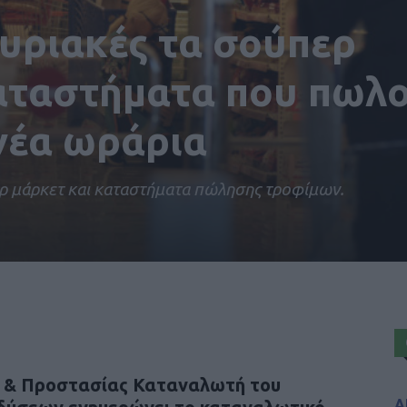
Κυριακές τα σούπερ
καταστήματα που πωλ
νέα ωράρια
ερ μάρκετ και καταστήματα πώλησης τροφίμων.
υ & Προστασίας Καταναλωτή του
Α