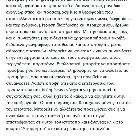
ΑΓΡΑΦΙΩΤΩΝ
και επεξεργαζόμαστε προσωπικά δεδομένα, όπως μοναδικοί
αναγνωριστικοί και προσαρμοσμένες πληροφορίες που
αποστέλλονται από μια συσκευή για εξατομικευμένες διαφημίσεις
και περιεχόμενο, μέτρηση διαφήμισης και περιεχομένου, έρευνα
ακροατηρίου και ανάπτυξη υπηρεσιών.
Με την άδειά σας, εμείς
και οι συνεργάτες μας ενδέχεται να χρησιμοποιήσουμε ακριβή
δεδομένα γεωγραφικής τοποθεσίας και ταυτοποίησης μέσω
σάρωσης συσκευών. Μπορείτε να κάνετε κλικ για να συναινέσετε
στην επεξεργασία από εμάς και τους συνεργάτες μας όπως
περιγράφεται παραπάνω. Εναλλακτικά, μπορείτε να αποκτήσετε
πρόσβαση σε πιο λεπτομερείς πληροφορίες και να αλλάξετε τις
προτιμήσεις σας πριν συναινέσετε ή να αρνηθείτε να
συναινέσετε.
Λάβετε υπόψη ότι κάποια επεξεργασία των
προσωπικών σας δεδομένων ενδέχεται να μην απαιτεί τη
συγκατάθεσή σας, αλλά έχετε το δικαίωμα να αρνηθείτε αυτήν
την επεξεργασία. Οι προτιμήσεις σας θα ισχύουν μόνο για αυτόν
τον ιστότοπο. Μπορείτε να αλλάξετε τις προτιμήσεις σας ή να
ανακαλέσετε τη συγκατάθεσή σας ανά πάσα στιγμή
επιστρέφοντας σε αυτόν τον ιστότοπο και κάνοντας κλικ στο
κουμπί "Απορρήτου" στο κάτω μέρος της ιστοσελίδας.