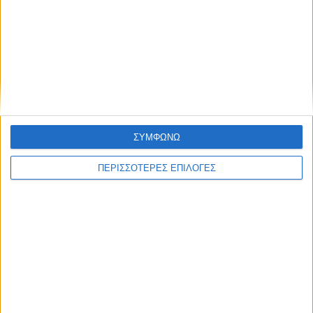
ΚΑΡΔΙΤΣΑ
Υψηλός ο κίνδυνος πυρκαγιάς την Κυριακή
στο Ν. Καρδίτσας
ΣΥΜΦΩΝΩ
ΠΕΡΙΣΣΟΤΕΡΕΣ ΕΠΙΛΟΓΕΣ