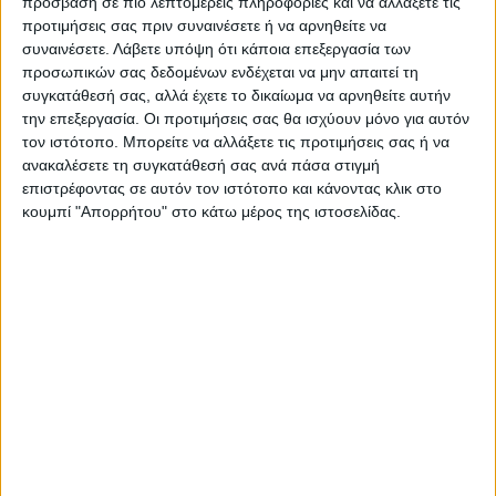
πρόσβαση σε πιο λεπτομερείς πληροφορίες και να αλλάξετε τις
προτιμήσεις σας πριν συναινέσετε ή να αρνηθείτε να
ΠΡΟΗΓΟΥΜΕΝΟ ΑΡΘΡΟ
ΕΠΟΜΕΝΟ ΑΡΘΡΟ
συναινέσετε.
Λάβετε υπόψη ότι κάποια επεξεργασία των
Κορονοϊός: Ο Μητσοτάκης
Πρόγραμμα υγείας Animus
προσωπικών σας δεδομένων ενδέχεται να μην απαιτεί τη
ανακοινώνει μέτρα την
Ιωάννης Παπαλόπουλος
συγκατάθεσή σας, αλλά έχετε το δικαίωμα να αρνηθείτε αυτήν
Τετάρτη
την επεξεργασία. Οι προτιμήσεις σας θα ισχύουν μόνο για αυτόν
τον ιστότοπο. Μπορείτε να αλλάξετε τις προτιμήσεις σας ή να
ανακαλέσετε τη συγκατάθεσή σας ανά πάσα στιγμή
επιστρέφοντας σε αυτόν τον ιστότοπο και κάνοντας κλικ στο
κουμπί "Απορρήτου" στο κάτω μέρος της ιστοσελίδας.
ΝΕΟΣ ΑΓΩΝ
https://neosagon.gr
Η Αρχαιότερη Καθημερινή Πρωινή Εφημερίδα της Καρδίτσας