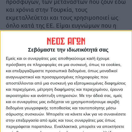
προσφύγων, των μεταναστών που ζουν εδώ
και χρόνια στην Τουρκία, τους
εκμεταλλεύεται και τους χρησιμοποιεί ως
όπλο κατά της ΕΕ. Είμαι ευγνώμων που η
Ελλάδα και η ελληνική κυβέρνηση
προστατεύει τα ελληνικά και ευρωπαϊκά
σύνορα»
Σεβόμαστε την ιδιωτικότητά σας
Εμείς και οι συνεργάτες μας αποθηκεύουμε και/ή έχουμε
Πηγή :
amna.gr
πρόσβαση σε πληροφορίες σε μια συσκευή, όπως τα cookies,
και επεξεργαζόμαστε προσωπικά δεδομένα, όπως μοναδικοί
αναγνωριστικοί και προσαρμοσμένες πληροφορίες που
Τελευταίες Ειδήσεις Σήμερα
αποστέλλονται από μια συσκευή για εξατομικευμένες διαφημίσεις
και περιεχόμενο, μέτρηση διαφήμισης και περιεχομένου, έρευνα
ακροατηρίου και ανάπτυξη υπηρεσιών.
Με την άδειά σας, εμείς
Ακολούθησε την εφημερίδα ΝΕΟΣ
και οι συνεργάτες μας ενδέχεται να χρησιμοποιήσουμε ακριβή
δεδομένα γεωγραφικής τοποθεσίας και ταυτοποίησης μέσω
ΑΓΩΝ στο Google News!
σάρωσης συσκευών. Μπορείτε να κάνετε κλικ για να συναινέσετε
Όλες οι εξελίξεις στην περιοχή της
στην επεξεργασία από εμάς και τους συνεργάτες μας όπως
Καρδίτσας και ευρύτερα της Θεσσαλίας
περιγράφεται παραπάνω. Εναλλακτικά, μπορείτε να αποκτήσετε