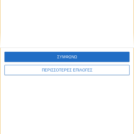
ΔΙΕΘΝΗ
Στην ισπανική κυβέρνηση ρίχνει την
ευθύνη το Μαρόκο για τη μαζική εισβολή
στη Θέουτα
ΣΥΜΦΩΝΩ
ΠΕΡΙΣΣΟΤΕΡΕΣ ΕΠΙΛΟΓΕΣ
ΘΕΣΣΑΛΙΑ FM
ΑΚΟΥΣΤΕ ΖΩΝΤΑΝΑ