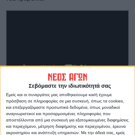
Σεβόμαστε την ιδιωτικότητά σας
Σε ότι αφορά τυς νοσηλευτές σύμφωνα με
Εμείς και οι συνεργάτες μας αποθηκεύουμε και/ή έχουμε
τα όσ υποστήριξε ο Λάμπρος Τσάπαλης
πρόσβαση σε πληροφορίες σε μια συσκευή, όπως τα cookies,
και επεξεργαζόμαστε προσωπικά δεδομένα, όπως μοναδικοί
μέλος του ΔΣ εργαζομένων στο
αναγνωριστικοί και προσαρμοσμένες πληροφορίες που
πανεπιστημιακό και ατιπροεδρος του
αποστέλλονται από μια συσκευή για εξατομικευμένες διαφημίσεις
πανελλήνιου συλλόγου τραυματιοφορεων,
και περιεχόμενο, μέτρηση διαφήμισης και περιεχομένου, έρευνα
έχουν προσβληθεί από κορονοϊό στο
ακροατηρίου και ανάπτυξη υπηρεσιών.
Με την άδειά σας, εμείς