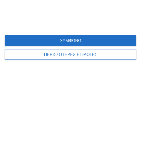
Ασφυξία στις φυλακές νέων Βόλου – 106
κρατούμενοι σε χώρο για 54
ΣΥΜΦΩΝΩ
ΠΕΡΙΣΣΟΤΕΡΕΣ ΕΠΙΛΟΓΕΣ
ΘΕΣΣΑΛΙΑ