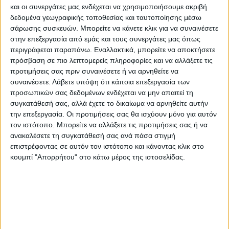
και οι συνεργάτες μας ενδέχεται να χρησιμοποιήσουμε ακριβή
πανεπισημιακό παω από 50 νοσοκόμοι και
δεδομένα γεωγραφικής τοποθεσίας και ταυτοποίησης μέσω
νοσοκόμες που λείπουν σε αυτή τη φαση
σάρωσης συσκευών. Μπορείτε να κάνετε κλικ για να συναινέσετε
από τις οργανικές τους θέσεις, με
στην επεξεργασία από εμάς και τους συνεργάτες μας όπως
περιγράφεται παραπάνω. Εναλλακτικά, μπορείτε να αποκτήσετε
αποτέλεσμα να πιέζονται οι εναπομείναντες
πρόσβαση σε πιο λεπτομερείς πληροφορίες και να αλλάξετε τις
προτιμήσεις σας πριν συναινέσετε ή να αρνηθείτε να
συναινέσετε.
Λάβετε υπόψη ότι κάποια επεξεργασία των
προσωπικών σας δεδομένων ενδέχεται να μην απαιτεί τη
συγκατάθεσή σας, αλλά έχετε το δικαίωμα να αρνηθείτε αυτήν
την επεξεργασία. Οι προτιμήσεις σας θα ισχύουν μόνο για αυτόν
τον ιστότοπο. Μπορείτε να αλλάξετε τις προτιμήσεις σας ή να
ανακαλέσετε τη συγκατάθεσή σας ανά πάσα στιγμή
επιστρέφοντας σε αυτόν τον ιστότοπο και κάνοντας κλικ στο
κουμπί "Απορρήτου" στο κάτω μέρος της ιστοσελίδας.
Αυτό που ανησυχεί τους υγειονομικους είναι
το γεγονός ότι η Λάρισα επιμένει σε